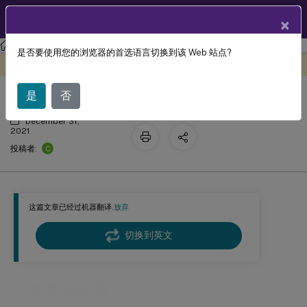
ZH
产品文档
×
Profile Management
Profile Management 2109
是否要使用您的浏览器的首选语言切换到该 Web 站点?
已修复的问题
此内容已经过机器动态翻译。
在此处提供反馈
是
否
December 31,
2021
C
投稿者:
这篇文章已经过机器翻译.
放弃
切换到英文
已修复的问题