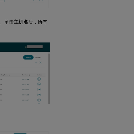
。单击
主机名
后，所有