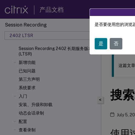
产品文档
Session Recording
是否要使用您的浏览器
此内容已经过
2402 LTSR
Sessio
是
否
Session Recording 2402 长期服务版本
(LTSR)
新增功能
这篇文章
已知问题
第三方声明
系统要求
搜索
入门
<
安装、升级和卸载
动态会话录制
July 5, 2
配置
查看录制
使用