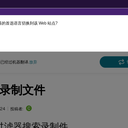
的首选语言切换到该 Web 站点?
机器动态翻译。
在此
n Recording
Session Recording 2402 LTSR
已经过机器翻译.
放弃
录制文件
C
024
投稿者:
过滤器搜索录制件