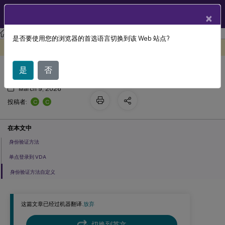
ZH
产品文档
×
StoreFront
StoreFront
2203
是否要使用您的浏览器的首选语言切换到该 Web 站点?
身份验证
此内容已经过机器动态翻译。
在此处提供反馈
是
否
March 9, 2026
C
C
投稿者:
在本文中
身份验证方法
单点登录到 VDA
身份验证方法自定义
这篇文章已经过机器翻译.
放弃
切换到英文