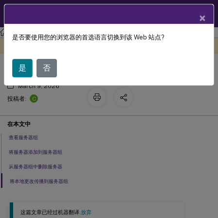
ZH
产品文档
×
StoreFront
StoreFront
当前版本
是否要使用您的浏览器的首选语言切换到该 Web 站点?
配置服务器组
此内容已经过机器动态翻译。
在此处提供反馈
是
否
March 9, 2026
C
投稿者:
在本文中
查看服务器组
将服务器添加到服务器组
从服务器组中删除服务器
将本地更改传播到服务器组
这篇文章已经过机器翻译.
放弃