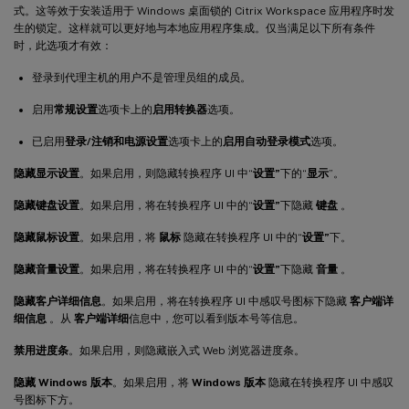
式。这等效于安装适用于 Windows 桌面锁的 Citrix Workspace 应用程序时发
生的锁定。这样就可以更好地与本地应用程序集成。仅当满足以下所有条件
时，此选项才有效：
登录到代理主机的用户不是管理员组的成员。
启用
常规设置
选项卡上的
启用转换器
选项。
已启用
登录/注销和电源设置
选项卡上的
启用自动登录模式
选项。
隐藏显示设置
。如果启用，则隐藏转换程序 UI 中“
设置”
下的“
显示
”。
隐藏键盘设置
。如果启用，将在转换程序 UI 中的“
设置”
下隐藏
键盘
。
隐藏鼠标设置
。如果启用，将
鼠标
隐藏在转换程序 UI 中的“
设置”
下。
隐藏音量设置
。如果启用，将在转换程序 UI 中的“
设置”
下隐藏
音量
。
隐藏客户详细信息
。如果启用，将在转换程序 UI 中感叹号图标下隐藏
客户端详
细信息
。从
客户端详细
信息中，您可以看到版本号等信息。
禁用进度条
。如果启用，则隐藏嵌入式 Web 浏览器进度条。
隐藏 Windows 版本
。如果启用，将
Windows 版本
隐藏在转换程序 UI 中感叹
号图标下方。