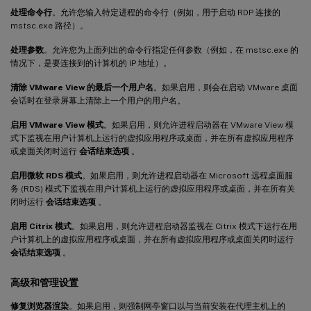
处理命令行
。允许您输入特定进程的命令行（例如，用于启动 RDP 连接的
mstsc.exe 路径）。
处理参数
。允许您为上面列出的命令行指定任何参数（例如，在 mstsc.exe 的
情况下，是要连接到的计算机的 IP 地址）。
清除 VMware View 的最后一个用户名
。如果启用，则会在启动 VMware 桌面
会话时在登录屏幕上清除上一个用户的用户名。
启用 VMware View 模式
。如果启用，则允许进程启动器在 VMware View 模
式下监视在用户计算机上运行的虚拟应用程序或桌面，并在所有虚拟应用程序
或桌面关闭时运行
会话结束选项
。
启用微软 RDS 模式
。如果启用，则允许进程启动器在 Microsoft 远程桌面服
务 (RDS) 模式下监视在用户计算机上运行的虚拟应用程序或桌面，并在所有关
闭时运行
会话结束选项
。
启用 Citrix 模式
。如果启用，则允许进程启动器监视在 Citrix 模式下运行在用
户计算机上的虚拟应用程序或桌面，并在所有虚拟应用程序或桌面关闭时运行
会话结束选项
。
高级和管理设置
修复浏览器渲染
。如果启用，则强制网亭窗口以与当前安装在代理主机上的