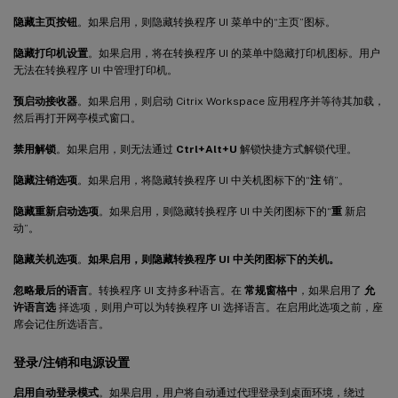
隐藏主页按钮
。如果启用，则隐藏转换程序 UI 菜单中的“主页”图标。
隐藏打印机设置
。如果启用，将在转换程序 UI 的菜单中隐藏打印机图标。用户
无法在转换程序 UI 中管理打印机。
预启动接收器
。如果启用，则启动 Citrix Workspace 应用程序并等待其加载，
然后再打开网亭模式窗口。
禁用解锁
。如果启用，则无法通过
Ctrl+Alt+U
解锁快捷方式解锁代理。
隐藏注销选项
。如果启用，将隐藏转换程序 UI 中关机图标下的“
注
销”。
隐藏重新启动选项
。如果启用，则隐藏转换程序 UI 中关闭图标下的“
重
新启
动”。
隐藏关机选项
。
如果启用，则隐藏转换程序 UI 中关闭图标下的关机。
忽略最后的语言
。转换程序 UI 支持多种语言。在
常规窗格中
，如果启用了
允
许语言选
择选项，则用户可以为转换程序 UI 选择语言。在启用此选项之前，座
席会记住所选语言。
登录/注销和电源设置
启用自动登录模式
。如果启用，用户将自动通过代理登录到桌面环境，绕过