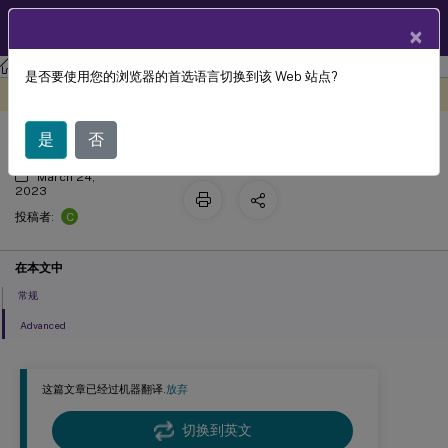
ZH
产品文档
×
工作区环境管理
Workspace Environment Management 2212
是否要使用您的浏览器的首选语言切换到该 Web 站点?
转换程序设置
此内容已经过机器动态翻译。
在此处提供反馈
是
否
March 24,
2023
C
投稿者:
在本文中
常规
Advanced
这篇文章已经过机器翻译.
放弃
切换到英文