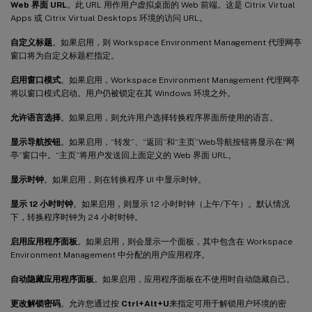
Web 界面 URL
。此 URL 用作用户虚拟桌面的 Web 前端。这是 Citrix Virtual
Apps 或 Citrix Virtual Desktops 环境的访问 URL。
自定义标题
。如果启用，则 Workspace Environment Management 代理网亭
窗口将为自定义标题栏指定。
启用窗口模式
。如果启用，Workspace Environment Management 代理网亭
将以窗口模式启动。用户仍被锁定在其 Windows 环境之外。
允许语言选择
。如果启用，则允许用户选择转换程序界面所使用的语言。
显示导航按钮
。如果启用，“转发”、“返回”和“主页”Web导航按钮将显示在“网
亭”窗口中。“主页”将用户发送回上面定义的 Web 界面 URL。
显示时钟
。如果启用，则在转换程序 UI 中显示时钟。
显示 12 小时时钟
。如果启用，则显示 12 小时时钟（上午/下午）。默认情况
下，转换程序时钟为 24 小时时钟。
启用应用程序面板
。如果启用，则会显示一个面板，其中包含在 Workspace
Environment Management 中分配的用户应用程序。
自动隐藏应用程序面板
。如果启用，应用程序面板在不使用时自动隐藏自己。
更改解锁密码
。允许您通过按
Ctrl+Alt+U
来指定可用于解锁用户环境的密