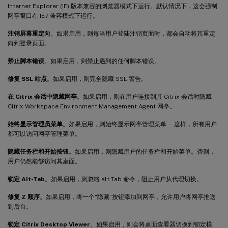
Internet Explorer (IE) 版本兼容的浏览器模式下运行。默认情况下，这会强制
网亭窗口在 IE7 兼容模式下运行。
注销屏幕重定向
。如果启用，则每当用户登陆注销页面时，都会自动将其重定
向到登录页面。
禁止脚本错误
。如果启用，则禁止遇到的任何脚本错误。
修复 SSL 站点
。如果启用，则完全隐藏 SSL 警告。
在 Citrix 会话中隐藏网亭
。如果启用，则在用户连接到其 Citrix 会话时隐藏
Citrix Workspace Environment Management Agent 网亭。
始终显示管理员菜单
。如果启用，则始终显示网亭管理菜单 — 这样，所有用户
都可以访问网亭管理菜单。
隐藏任务栏和开始按钮
。如果启用，则隐藏用户的任务栏和开始菜单。否则，
用户仍然能够访问其桌面。
锁定 Alt-Tab
。如果启用，则忽略 alt Tab 命令，阻止用户从代理切换。
修复 Z 顺序
。如果启用，将一个“隐藏”按钮添加到网亭，允许用户将网亭推送
到后台。
锁定 Citrix Desktop Viewer
。如果启用，则会将桌面查看器切换到锁定模