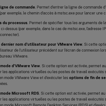
a ligne de commande
. Permet d’entrer la ligne de commande d
(par exemple, le chemin d’accès à mstsc.exe pour lancer une 
 du processus
. Permet de spécifier tous les arguments de 
 ci-dessus (par exemple, dans le cas de mstsc.exe, l’adresse I
 connecter).
 dernier nom d’utilisateur pour VMware View
. Si cette opt
ilisateur de l’utilisateur précédent sur l’écran de connexion l
 bureau VMware.
e mode d’VMware View
. Si cette option est activée, permet 
er les applications virtuelles ou les postes de travail exécutés
r en mode VMware View et d’exécuter les
options de fin de s
mées.
e mode Microsoft RDS
. Si cette option est activée, permet a
er les applications virtuelles ou les postes de travail exécutés
r en mode Microsoft Remote Desktop Services (RDS) et d’exécu