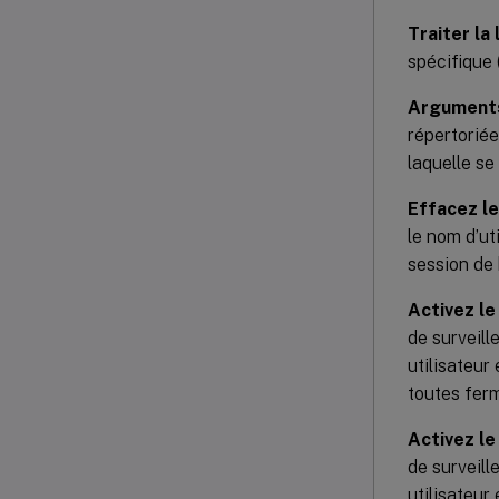
Traiter l
spécifique 
Arguments
répertoriée
laquelle se
Effacez le
le nom d’ut
session de
Activez l
de surveill
utilisateu
toutes fer
Activez l
de surveill
utilisateu