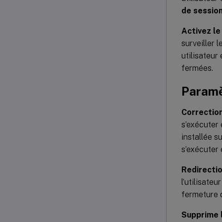
de sessio
Activez le
surveiller 
utilisateur
fermées.
Paramè
Correction
s’exécuter 
installée s
s’exécuter 
Redirectio
l’utilisate
fermeture 
Supprime l