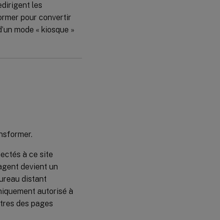
dirigent les
former pour convertir
d’un mode « kiosque »
nsformer.
nectés à ce site
’agent devient un
bureau distant
 uniquement autorisé à
ètres des pages