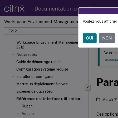
Documentation produit
Workspace Environment Management
Voulez-vous afficher 
Ce contenu a 
2212
Gestion
OUI
NON
Workspace Environment Management
2212
Ce artic
Nouveautés
responsa
Guide de démarrage rapide
Configuration système requise
Installer et configurer
Par
Mettre un déploiement à niveau
<
Expérience utilisateur
Référence de l'interface utilisateur
March 21
Ruban
Actions
Ces option