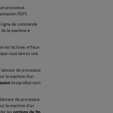
’un processus
connexion RDP).
la ligne de commande
P de la machine à
ion est activée, efface
orsque vous lancez une
au lanceur de processus
 sur la machine d’un
ession
lorsqu’elles sont
u lanceur de processus
 sur la machine d’un
ter les
options de fin