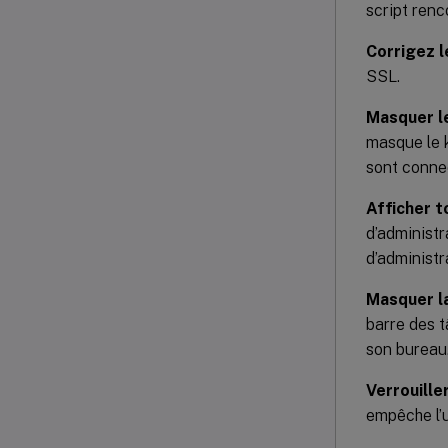
script renc
Corrigez l
SSL.
Masquer le
masque le 
sont connec
Afficher t
d’administr
d’administr
Masquer l
barre des t
son bureau
Verrouille
empêche l’u