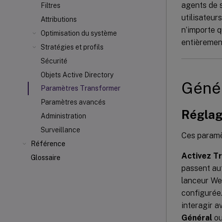
agents de s
Filtres
utilisateur
Attributions
n’importe q
Optimisation du système
entièrement
Stratégies et profils
Sécurité
Objets Active Directory
Géné
Paramètres Transformer
Paramètres avancés
Réglag
Administration
Surveillance
Ces paramè
Référence
Activez T
Glossaire
passent a
lanceur Web
configurée.
interagir a
Général
o