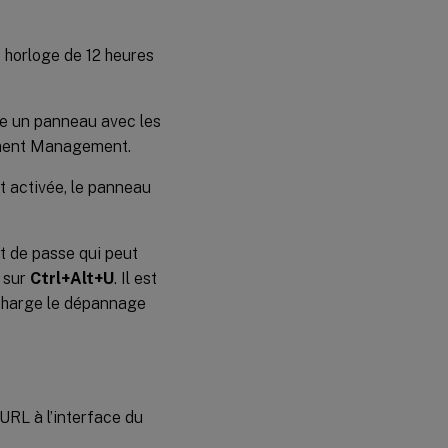
e horloge de 12 heures
che un panneau avec les
onment Management.
st activée, le panneau
t de passe qui peut
t sur
Ctrl+Alt+U
. Il est
 charge le dépannage
’URL à l’interface du