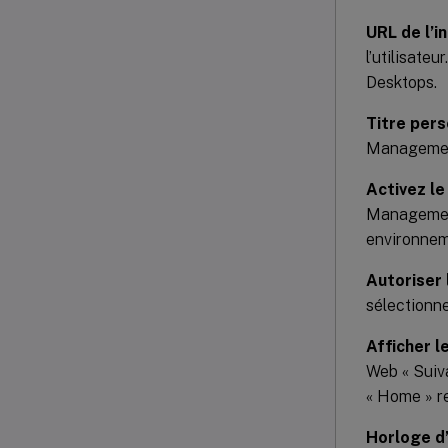
URL de l’
l’utilisateu
Desktops.
Titre pers
Management
Activez l
Management 
environne
Autoriser 
sélectionne
Afficher l
Web « Suiva
« Home » re
Horloge d