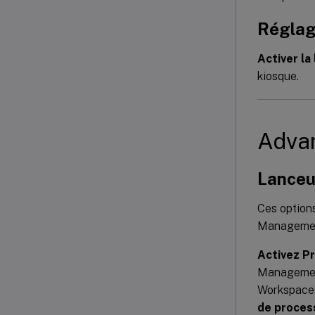
Réglag
Activer la 
kiosque.
Adva
Lanceu
Ces option
Management
Activez P
Management
Workspace 
de proces