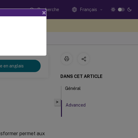
Recherche
Français
×
ez votre avis ici
2
re en anglais
DANS CET ARTICLE
Général
>
Advanced
ansformer permet aux