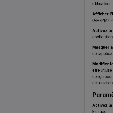
utilisateur
Afficher l
(AM/PM). Pa
Activez le
applicatio
Masquer a
de l’applic
Modifier l
être utilis
conçu pour
de l’enviro
Paramè
Activez la
kiosque.