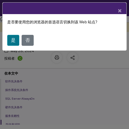
ZH
产品文档
×
工作区环境管理
Workspace Environment Management 2311
是否要使用您的浏览器的首选语言切换到该 Web 站点?
系统要求
此内容已经过机器动态翻译。
在此处提供反馈
是
否
May 28, 2024
C
投稿者:
在本文中
软件先决条件
操作系统先决条件
SQL Server AlwaysOn
硬件先决条件
服务依赖性
防病毒排除