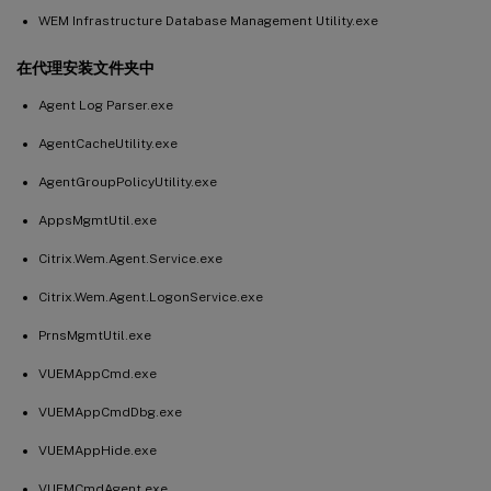
WEM Infrastructure Database Management Utility.exe
在代理安装文件夹中
Agent Log Parser.exe
AgentCacheUtility.exe
AgentGroupPolicyUtility.exe
AppsMgmtUtil.exe
Citrix.Wem.Agent.Service.exe
Citrix.Wem.Agent.LogonService.exe
PrnsMgmtUtil.exe
VUEMAppCmd.exe
VUEMAppCmdDbg.exe
VUEMAppHide.exe
VUEMCmdAgent.exe