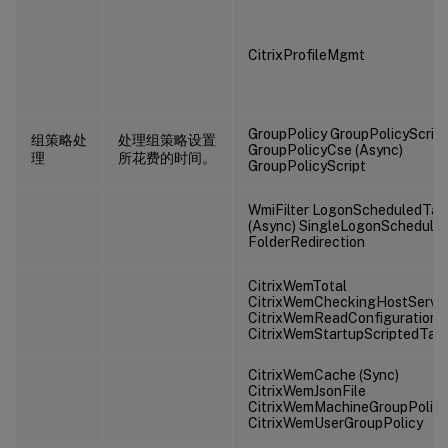
CitrixProfileMgmt
GroupPolicy GroupPolicyScript
组策略处
处理组策略设置
GroupPolicyCse (Async)
理
所花费的时间。
GroupPolicyScript
WmiFilter LogonScheduledTas
(Async) SingleLogonSchedule
FolderRedirection
CitrixWemTotal
CitrixWemCheckingHostServi
CitrixWemReadConfiguration
CitrixWemStartupScriptedTas
CitrixWemCache (Sync)
CitrixWemJsonFile
CitrixWemMachineGroupPolicy
CitrixWemUserGroupPolicy