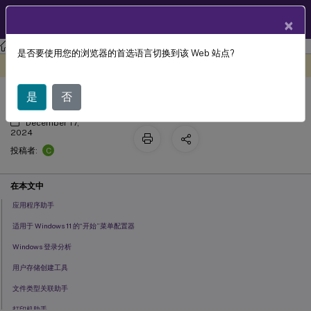
ZH
产品文档
×
工作区环境管理
工作区环境管理 2407
是否要使用您的浏览器的首选语言切换到该 Web 站点?
WEM Tool Hub
此内容已经过机器动态翻译。
在此处提供反馈
是
否
December 17,
2024
C
投稿者:
在本文中
应用程序助手
适用于 Windows 11 的“开始”菜单配置器
Windows 登录分析
用户存储创建工具
文件类型关联助手
打印机助手