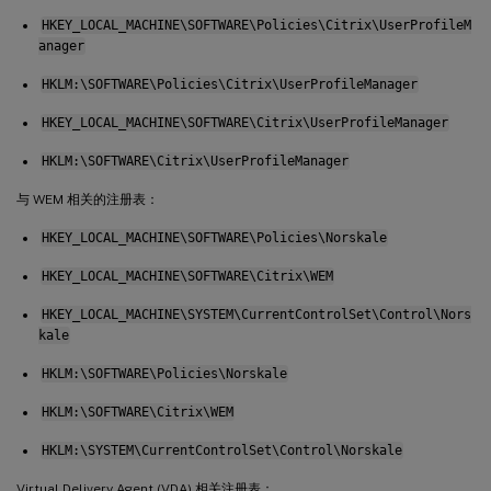
HKEY_LOCAL_MACHINE\SOFTWARE\Policies\Citrix\UserProfileM
anager
HKLM:\SOFTWARE\Policies\Citrix\UserProfileManager
HKEY_LOCAL_MACHINE\SOFTWARE\Citrix\UserProfileManager
HKLM:\SOFTWARE\Citrix\UserProfileManager
与 WEM 相关的注册表：
HKEY_LOCAL_MACHINE\SOFTWARE\Policies\Norskale
HKEY_LOCAL_MACHINE\SOFTWARE\Citrix\WEM
HKEY_LOCAL_MACHINE\SYSTEM\CurrentControlSet\Control\Nors
kale
HKLM:\SOFTWARE\Policies\Norskale
HKLM:\SOFTWARE\Citrix\WEM
HKLM:\SYSTEM\CurrentControlSet\Control\Norskale
Virtual Delivery Agent (VDA) 相关注册表：