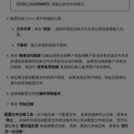
%SID%_%USERNAME%
是默认的文件夹模式。
配置目标 Citrix 用户存储的位置：
文件共享
：单击“
浏览
”，选择所需的目标文件共享位置或直接输入位
置。
子路径
：输入所需的目标子路径。
单击“
检查访问权限
”以验证您的当前帐户或备用帐户是否具有对源文件共享
的读取权限和对目标文件共享的完全访问权限。 如果您当前的帐户没有访
问权限，请选中“
使用备用凭据
”复选框以输入备用用户名和密码。
指定要迁移其配置文件的用户和组。 如果未指定用户或组，则会迁移源位
置中的所有配置文件。
选择源配置文件的
操作系统版本
。
单击“
开始迁移
”。
配置文件迁移工具
一次只能迁移一个配置文件。 如果您选择停止迁移，请单击
“
停止
”。 此操作完成当前配置文件的迁移并停止其余配置文件的迁移。 您可以
通过单击“
重试选定项
”来选择重试迁移。 否则，要执行其他迁移，请单击“
进行
另一次迁移
”。