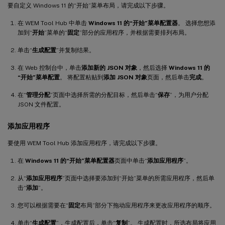
要自定义 Windows 11 的“开始”菜单布局，请完成以下步骤。
在 WEM Tool Hub 中单击
Windows 11 的“开始”菜单配置器
。 选择您想添
加到“
开始
”菜单的“
固定
”部分的应用程序，并根据需要排列布局。
单击“
生成配置
”并复制结果。
在 Web 控制台中，单击
添加新的 JSON 对象
，然后选择
Windows 11 的
“开始”菜单配置
。 将配置粘贴到
添加 JSON 对象
页面，然后单击
完成
。
在“
管理分配
”页面中选择所需的分配目标，然后单击“
保存
”，为用户分配
JSON 文件配置。
添加应用程序
要使用 WEM Tool Hub 添加应用程序，请完成以下步骤。
在
Windows 11 的“开始”菜单配置器
页面中单击“
添加应用程序
”。
从“
添加应用程序
”页面中选择要添加到“开始”菜单的所需应用程序，然后单
击“
添加
”。
您可以根据需要在“
固定
布局”部分下拖动应用程序来更改应用程序的顺序。
单击“
生成配置
”，生成配置后，单击“
复制
”。 生成配置时，所选布局将应用