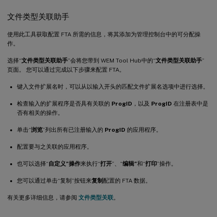
文件类型关联助手
使用此工具获取配置 FTA 所需的信息，将其添加为管理控制台中的可分配操
作。
选择“
文件类型关联助手
”会将您带到 WEM Tool Hub中的“
文件类型关联助手
”
页面。 您可以通过完成以下步骤来配置 FTA。
键入文件扩展名时，可以从以输入开头的匹配文件扩展名选项中进行选择。
检查输入的扩展程序是否具有关联的
ProgID
，以及
ProgID
在注册表中是
否有相关的操作。
单击“
浏览
”列出所有已注册输入的
ProgID
的应用程序。
配置要与之关联的应用程序。
也可以选择“
自定义”操作
来执行“
打开
”、“
编辑”
和“
打印
”操作。
您可以通过单击“复制”按钮来
复制
配置的 FTA 数据。
有关更多详细信息，请参阅
文件类型关联
。