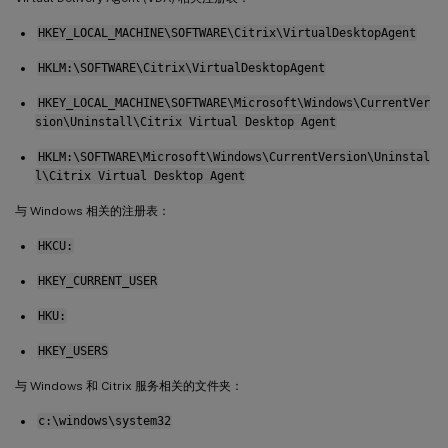
HKEY_LOCAL_MACHINE\SOFTWARE\Citrix\VirtualDesktopAgent
HKLM:\SOFTWARE\Citrix\VirtualDesktopAgent
HKEY_LOCAL_MACHINE\SOFTWARE\Microsoft\Windows\CurrentVer
sion\Uninstall\Citrix Virtual Desktop Agent
HKLM:\SOFTWARE\Microsoft\Windows\CurrentVersion\Uninstal
l\Citrix Virtual Desktop Agent
与 Windows 相关的注册表：
HKCU:
HKEY_CURRENT_USER
HKU:
HKEY_USERS
与 Windows 和 Citrix 服务相关的文件夹：
c:\windows\system32