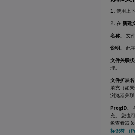
使用上
在
新建
名称
。 文
说明
。 此
文件关联状
理。
文件扩展名
填充（如果
浏览器关联
ProgID
。
充。 您也可
象查看器 (o
标识符 （Pr