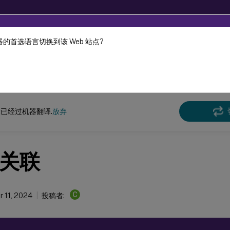
的首选语言切换到该 Web 站点?
机器动态翻译。
在此
环境管理
工作区环境管理 2407
已经过机器翻译.
放弃
关联
C
 11, 2024
投稿者: