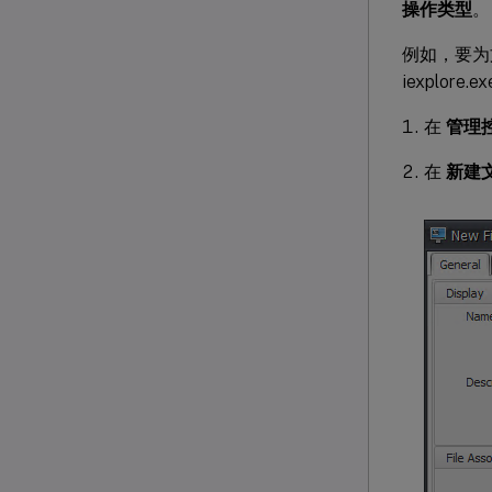
操作类型
。
例如，要为
iexplo
在
管理控
在
新建