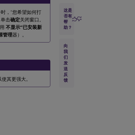
这是
时，“您希望如何打
否有
 单击
确定
关闭窗口。
帮
启用
不显示“已安装新
助？
资源管理
器）。
向
我
们
发
送
反
 操作以使其更强大。
馈