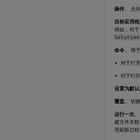
操作
。 允
目标应用程
例如，对于 U
Solution
命令
。 用
对于打
对于打
设置为默认
覆盖
。 切
运行一次
。
建文件关联
理刷新过程