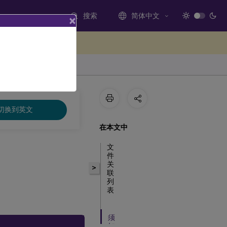
搜索
简体中文
×
处提供反馈
切换到英文
在本文中
文
件
关
>
联
列
表
须
知