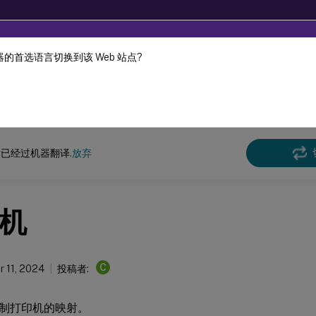
的首选语言切换到该 Web 站点?
机器动态翻译。
在此
环境管理
工作区环境管理 2407
已经过机器翻译.
放弃
机
C
 11, 2024
投稿者:
制打印机的映射。