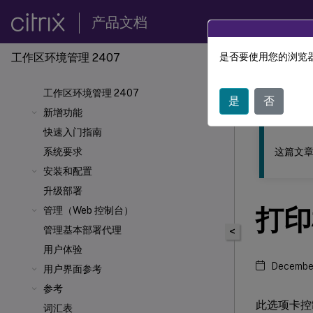
产品文档
工作区环境管理 2407
是否要使用您的浏览器
此内容已经过
工作区环境管理 2407
工作区
是
否
新增功能
快速入门指南
这篇文章
系统要求
安装和配置
升级部署
打印
管理（Web 控制台）
管理基本部署代理
<
用户体验
December
用户界面参考
参考
此选项卡控
词汇表