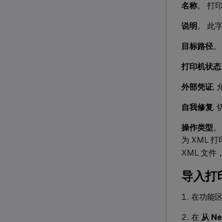
名称
。 打
说明
。 此
目标路径
。
打印机状态
外部凭证
.
自我修复
.
操作类型
。
为 XML
XML 文
导入打
在功能
在
从 Ne