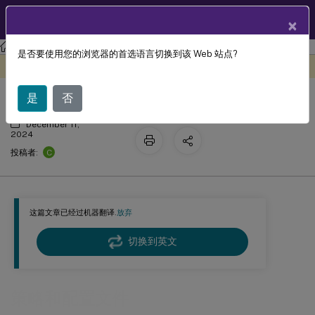
ZH
产品文档
×
工作区环境管理
工作区环境管理 2407
是否要使用您的浏览器的首选语言切换到该 Web 站点?
策略和配置文件
此内容已经过机器动态翻译。
在此处提供反馈
是
否
December 11,
2024
C
投稿者:
这篇文章已经过机器翻译.
放弃
切换到英文
策略和配置文件