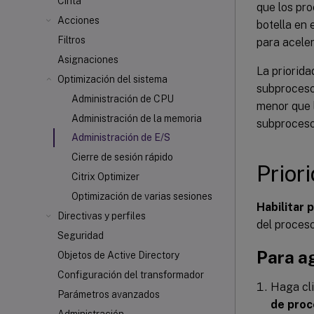
Cinta
que los pro
Acciones
botella en 
Filtros
para acele
Asignaciones
La priorida
Optimización del sistema
subprocesos
Administración de CPU
menor que 
Administración de la memoria
subproceso
Administración de E/S
Cierre de sesión rápido
Prior
Citrix Optimizer
Optimización de varias sesiones
Habilitar 
Directivas y perfiles
del proceso
Seguridad
Para ag
Objetos de Active Directory
Configuración del transformador
Haga cl
Parámetros avanzados
de pro