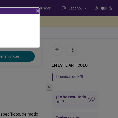
Buscar
Español
×
e sus comentarios aquí
 Service
er en inglés
EN ESTE ARTÍCULO
Prioridad de E/S
>
¿Le ha resultado
útil?
específicos, de modo