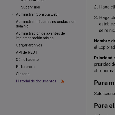
Administración
Haga cl
Supervisión
Administrar (consola web)
Haga cl
Administrar máquinas no unidas a un
establez
dominio
se reini
Administración de agentes de
implementación básica
Nombre de
Cargar archivos
el Explorad
API de REST
Prioridad 
Cómo hacerlo
prioridad d
Referencia
alto, normal
Glosario
Para m
Historial de documentos
Seleccione
Para el