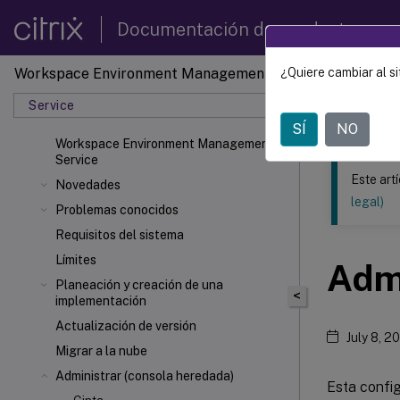
Documentación de productos
Workspace Environment Management
¿Quiere cambiar al si
Este contenid
Service
Gestió
SÍ
NO
Workspace Environment Management
Service
Este art
Novedades
legal)
Problemas conocidos
Requisitos del sistema
Límites
Admi
Planeación y creación de una
<
implementación
Actualización de versión
July 8, 2
Migrar a la nube
Administrar (consola heredada)
Esta config