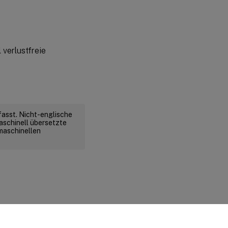
 verlustfreie
fasst. Nicht-englische
aschinell übersetzte
 maschinellen