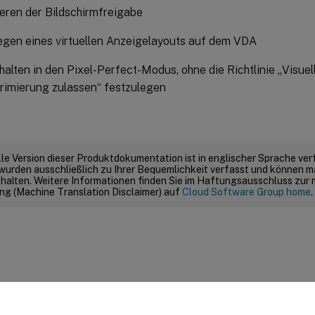
ieren der Bildschirmfreigabe
egen eines virtuellen Anzeigelayouts auf dem VDA
alten in den Pixel-Perfect-Modus, ohne die Richtlinie „Visuell
imierung zulassen“ festzulegen
elle Version dieser Produktdokumentation ist in englischer Sprache ver
wurden ausschließlich zu Ihrer Bequemlichkeit verfasst und können m
thalten. Weitere Informationen finden Sie im Haftungsausschluss zur
g (Machine Translation Disclaimer) auf
Cloud Software Group home
.