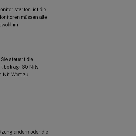
itor starten, ist die
onitoren müssen alle
owohl im
Sie steuert die
t beträgt 80 Nits.
n Nit-Wert zu
itzung ändern oder die