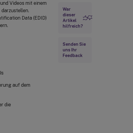
 und Videos mit einem
War
 darzustellen.
dieser
ification Data (EDID)
Artikel
ern.
hilfreich?
Senden Sie
uns Ihr
Feedback
Us
erung auf dem
r die