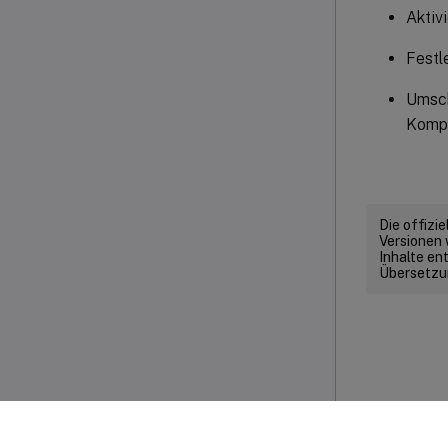
Aktiv
Festl
Umsch
Kompr
Die offizi
Versionen 
Inhalte en
Übersetzun