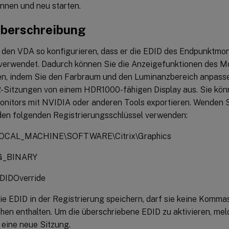
ennen und neu starten.
berschreibung
 den VDA so konfigurieren, dass er die EDID des Endpunktmon
verwendet. Dadurch können Sie die Anzeigefunktionen des Mo
n, indem Sie den Farbraum und den Luminanzbereich anpass
Sitzungen von einem HDR1000-fähigen Display aus. Sie kön
nitors mit NVIDIA oder anderen Tools exportieren. Wenden S
den folgenden Registrierungsschlüssel verwenden:
OCAL_MACHINE\SOFTWARE\Citrix\Graphics
EG_BINARY
DIDOverride
ie EDID in der Registrierung speichern, darf sie keine Komma
hen enthalten. Um die überschriebene EDID zu aktivieren, mel
 eine neue Sitzung.