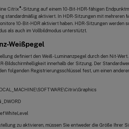
®
ne Citrix
-Sitzung auf einem 10-Bit-HDR-fähigen Endpunktmon
g standardmäßig aktiviert. In HDR-Sitzungen mit mehreren M
nitore 10-Bit-HDR aktiviert haben. HDR-Sitzungen werden s
us als auch im Vollbildmodus unterstützt.
nz-Weißpegel
ellung definiert den Weiß-Luminanzpegel durch den Nit-Wert. 
R-Bildschirmhelligkeit innerhalb der Sitzung. Der Standardwer
den folgenden Registrierungsschlüssel fest, um einen andere
OCAL_MACHINE\SOFTWARE\Citrix\Graphics
EG_DWORD
efWhiteLevel
tellung zu aktivieren, müssen Sie entweder die Größe Ihrer S