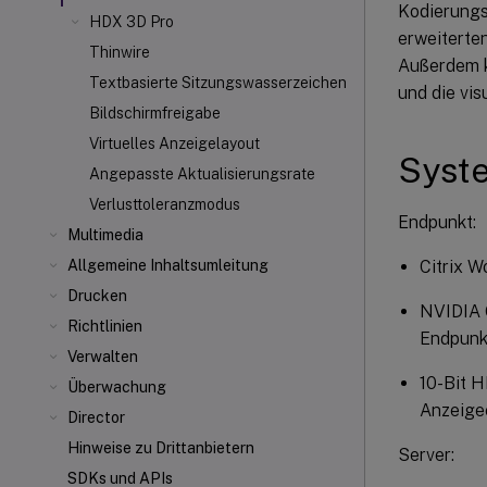
Kodierungs
HDX 3D Pro
erweiterte
Thinwire
Außerdem k
Textbasierte Sitzungswasserzeichen
und die vis
Bildschirmfreigabe
Virtuelles Anzeigelayout
Syst
Angepasste Aktualisierungsrate
Verlusttoleranzmodus
Endpunkt:
Multimedia
Citrix 
Allgemeine Inhaltsumleitung
Drucken
NVIDIA 
Richtlinien
Endpunk
Verwalten
10-Bit H
Überwachung
Anzeigee
Director
Hinweise zu Drittanbietern
Server:
SDKs und APIs