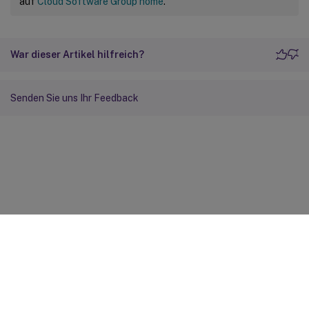
auf
Cloud Software Group home
.
War dieser Artikel hilfreich?
Senden Sie uns Ihr Feedback
Feedback zur Site
Ihre Datenschutzauswahl
Datenschutz und rechtliche