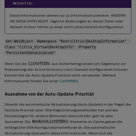
WICHTIG:
Diese Informationen dienen nur zu Informationszwecken. ÄNDERN
SIE DIESE DATEI NICHT. Jegliche Änderungen an dieser Datei oder
diesem Ordner führen zu einer nicht unterstützten Konfiguration.
Get-WmiObject -Namespace "Root\Citrix\DesktopInformation" -
Class "Citrix_VirtualDesktopInfo" -Property
"PersistentDataLocation"
Wenn Sie die
ListofSIDs
aus Sicherheitsgründen (im Gegensatz zur
Reduzierung der Active Directory-Last) manuell konfigurieren müssen,
können Sie die Auto-Update-Funktion nicht verwenden. Weitere
Informationen finden Sie unter
ListOfSIDs
.
Ausnahme von der Auto-Update-Priorität
Obwohl die automatische Aktualisierung (Auto-Update) in der Regel die
höchste Priorität aller VDA-Registrierungsmethoden hat und die
Einstellungen für andere Methoden überschreibt, gibt es eine
Ausnahme. Die
NonAutoListOfDDCs
-Elemente im Cache geben die
anfängliche VDA-Konfigurationsmethode an. Die automatische
Aktualisierung überwacht diese Informationen. Wenn sich die