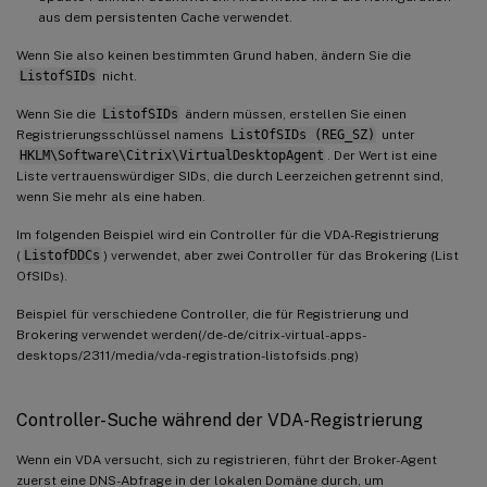
aus dem persistenten Cache verwendet.
Wenn Sie also keinen bestimmten Grund haben, ändern Sie die
ListofSIDs
nicht.
Wenn Sie die
ListofSIDs
ändern müssen, erstellen Sie einen
Registrierungsschlüssel namens
ListOfSIDs (REG_SZ)
unter
HKLM\Software\Citrix\VirtualDesktopAgent
. Der Wert ist eine
Liste vertrauenswürdiger SIDs, die durch Leerzeichen getrennt sind,
wenn Sie mehr als eine haben.
Im folgenden Beispiel wird ein Controller für die VDA-Registrierung
(
ListofDDCs
) verwendet, aber zwei Controller für das Brokering (List
OfSIDs).
Beispiel für verschiedene Controller, die für Registrierung und
Brokering verwendet werden(/de-de/citrix-virtual-apps-
desktops/2311/media/vda-registration-listofsids.png)
Controller-Suche während der VDA-Registrierung
Wenn ein VDA versucht, sich zu registrieren, führt der Broker-Agent
zuerst eine DNS-Abfrage in der lokalen Domäne durch, um