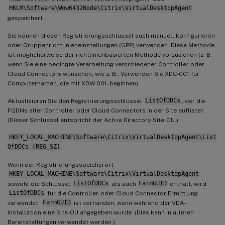
HKLM\Software\Wow6432Node\Citrix\VirtualDesktopAgent
gespeichert.
Sie können diesen Registrierungsschlüssel auch manuell konfigurieren
oder Gruppenrichtlinieneinstellungen (GPP) verwenden. Diese Methode
ist möglicherweise der richtlinienbasierten Methode vorzuziehen (z. B.
wenn Sie eine bedingte Verarbeitung verschiedener Controller oder
Cloud Connectors wünschen, wie z. B.: Verwenden Sie XDC-001 für
Computernamen, die mit XDW-001- beginnen).
Aktualisieren Sie den Registrierungsschlüssel
ListOfDDCs
, der die
FQDNs aller Controller oder Cloud Connectors in der Site auflistet.
(Dieser Schlüssel entspricht der Active Directory-Site-OU.)
HKEY_LOCAL_MACHINE\Software\Citrix\VirtualDesktopAgent\List
OfDDCs (REG_SZ)
Wenn der Registrierungsspeicherort
HKEY_LOCAL_MACHINE\Software\Citrix\VirtualDesktopAgent
sowohl die Schlüssel
ListOfDDCs
als auch
FarmGUID
enthält, wird
ListOfDDCs
für die Controller- oder Cloud Connector-Ermittlung
verwendet.
FarmGUID
ist vorhanden, wenn während der VDA-
Installation eine Site-OU angegeben wurde. (Dies kann in älteren
Bereitstellungen verwendet werden.)