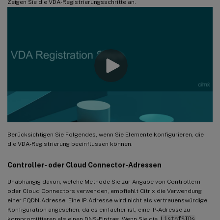
Zeigen Sie die VDA-Registrierungsschritte an.
Berücksichtigen Sie Folgendes, wenn Sie Elemente konfigurieren, die
die VDA-Registrierung beeinflussen können.
Controller- oder Cloud Connector-Adressen
Unabhängig davon, welche Methode Sie zur Angabe von Controllern
oder Cloud Connectors verwenden, empfiehlt Citrix die Verwendung
einer FQDN-Adresse. Eine IP-Adresse wird nicht als vertrauenswürdige
Konfiguration angesehen, da es einfacher ist, eine IP-Adresse zu
kompromittieren als einen DNS-Eintrag. Wenn Sie die
ListofSIDs