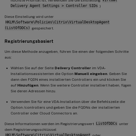
höchste Priorität ist, verwenden Sie die Einstellung
Virtual
Delivery Agent Settings > Controller SIDs
.)
Diese Einstellung wird unter
HKLM\Software\Policies\Citrix\VirtualDesktopAgent
(ListOfDDCs)
gespeichert.
Registrierungsbasiert
Um diese Methode anzugeben, führen Sie einen der folgenden Schritte
aus:
Wählen Sie auf der Seite
Delivery Controller
im VDA-
Installationsassistenten die Option
Manuell eingeben
. Geben Sie
dann den FQDN eines installierten Controllers ein und klicken Sie
auf
Hinzufügen
. Wenn Sie weitere Controller installiert haben, fügen
Sie deren Adressen hinzu.
Verwenden Sie für eine VDA-Installation über die Befehlszeile die
Option /controllers und geben Sie die FQDNs der installierten
Controller oder Cloud Connectors an.
Diese Informationen werden im Registrierungswert
ListOfDDCs
unter
dem Registrierungsschlüssel
HKLM\Software\Citrix\VirtualDesktopAgent
oder