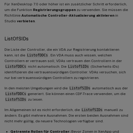
Für XenDesktop 7.0 oder höher ist ein zusätzlicher Schritt erforderlich,
um die Funktion
Registrierungsgruppen
zu verwenden. Sie müssen die
Richtlinie
Automatische Controller-Aktualisierung aktivieren
in
Studio
verbieten
.
ListOfSIDs
Die Liste der Controller, die ein VDA zur Registrierung kontaktieren
kann, ist die
ListofDDCs
. Ein VDA muss auch wissen, welchen
Controllern er vertrauen soll; VDAs vertrauen den Controllern in der
ListofDDCs
nicht automatisch. Die
ListofSIDs
(Sicherheits-IDs)
identifizieren die vertrauenswürdigen Controller. VDAs versuchen, sich
nur bei vertrauenswürdigen Controllern zu registrieren.
In den meisten Umgebungen wird die
ListofSIDs
automatisch aus der
ListofDDCs
generiert. Sie können einen CDF-Trace verwenden, um die
ListofSIDs
zu lesen.
Im Allgemeinen ist es nicht erforderlich, die
ListofSIDs
manuell zu
ändern. Es gibt mehrere Ausnahmen. Die ersten beiden Ausnahmen sind
nicht mehr gültig, da neuere Technologien verfügbar sind.
Getrennte Rollen für Controller:
Bevor Zonen in XenApp und