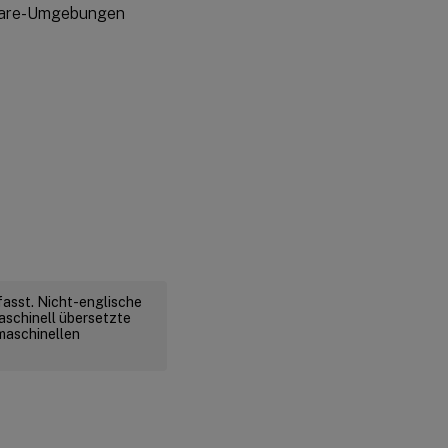
Mware-Umgebungen
fasst. Nicht-englische
aschinell übersetzte
 maschinellen