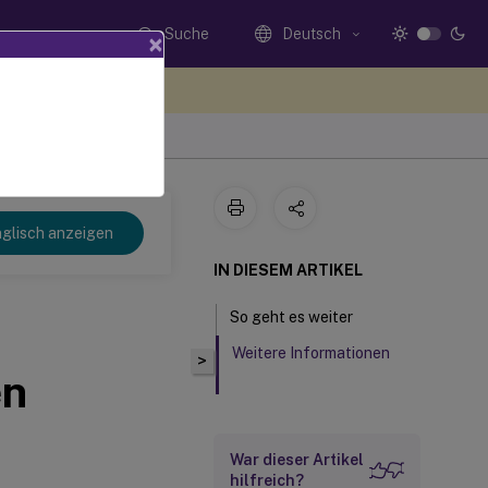
Suche
Deutsch
×
n Sie hier Feedback
glisch anzeigen
IN DIESEM ARTIKEL
So geht es weiter
Weitere Informationen
>
en
War dieser Artikel
hilfreich?