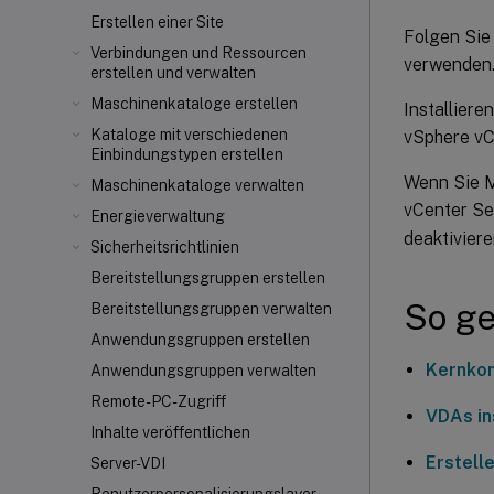
Erstellen einer Site
Folgen Sie
Verbindungen und Ressourcen
verwenden
erstellen und verwalten
Maschinenkataloge erstellen
Installiere
Kataloge mit verschiedenen
vSphere vCe
Einbindungstypen erstellen
Wenn Sie M
Maschinenkataloge verwalten
vCenter Se
Energieverwaltung
deaktiviere
Sicherheitsrichtlinien
Bereitstellungsgruppen erstellen
So ge
Bereitstellungsgruppen verwalten
Anwendungsgruppen erstellen
Kernkom
Anwendungsgruppen verwalten
Remote-PC-Zugriff
VDAs in
Inhalte veröffentlichen
Erstelle
Server-VDI