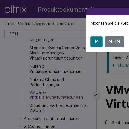
Virtualisierungsumgebungen
(Preview)
Produktdokumentation
Microsoft Azure Resource
Manager-Cloudumgebungen
Citrix Virtual Apps and Desktops
Möchten Sie die Web
Dieser Inhalt
Microsoft System Center
2311
Configuration Manager-
Citrix 
Umgebungen
JA
NEIN
Microsoft System Center Virtual
Machine Manager-
Dieser A
Virtualisierungsumgebungen
(Haftun
Nutanix-
Virtualisierungsumgebungen
Nutanix-Cloud und
Partnerlösungen
VMw
VMware-
<
Virtualisierungsumgebungen
Vir
Cloud- und Partnerlösungen von
VMware
Kernkomponenten installieren
Septembe
VDAs installieren