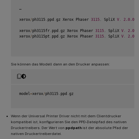
 …

 xerox
/
ph3115
.
ppd
.
gz Xerox Phaser 
3115
,
 SpliX 
V
.
2.0
.0
 xerox
/
ph3115fr
.
ppd
.
gz Xerox Phaser 
3115
,
 SpliX 
V
.
2.0
.0
 xerox
/
ph3115pt
.
ppd
.
gz Xerox Phaser 
3115
,
 SpliX 
V
.
2.0
.0
Sie können das Modell dann an den Drucker anpassen:
 model
=
xerox
/
ph3115
.
ppd
.
gz

Wenn der Universal Printer Driver nicht mit dem Clientdrucker
kompatibel ist, konfigurieren Sie den PPD-Dateipfad des nativen
Druckertreibers. Der Wert von
ppdpath
ist der absolute Pfad der
nativen Druckertreiberdatei.