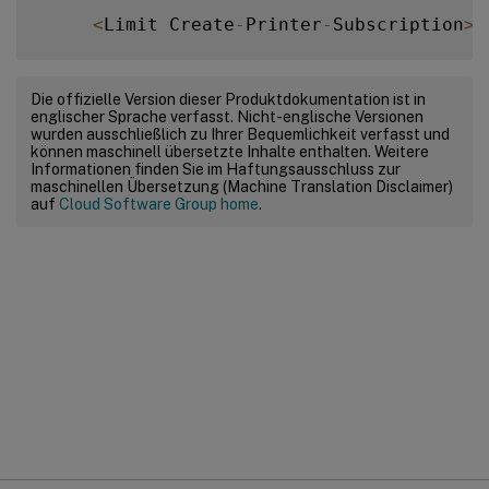
<
Limit Create
-
Printer
-
Subscription
>
          Require user @
OWNER
Die offizielle Version dieser Produktdokumentation ist in
englischer Sprache verfasst. Nicht-englische Versionen
          Order deny
,
allow

wurden ausschließlich zu Ihrer Bequemlichkeit verfasst und
können maschinell übersetzte Inhalte enthalten. Weitere
Informationen finden Sie im Haftungsausschluss zur
<
/
Limit
>
maschinellen Übersetzung (Machine Translation Disclaimer)
auf
Cloud Software Group home
.
<
Limit All
>
          Order deny
,
allow

<
/
Limit
>
<
/
Policy
>