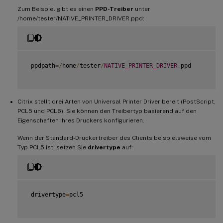
Zum Beispiel gibt es einen
PPD-Treiber
unter
/home/tester/NATIVE_PRINTER_DRIVER.ppd:
 ppdpath
=
/
home
/
tester
/
NATIVE_PRINTER_DRIVER
.
ppd

Citrix stellt drei Arten von Universal Printer Driver bereit (PostScript,
PCL5 und PCL6). Sie können den Treibertyp basierend auf den
Eigenschaften Ihres Druckers konfigurieren.
Wenn der Standard-Druckertreiber des Clients beispielsweise vom
Typ PCL5 ist, setzen Sie
drivertype
auf:
 drivertype
=
pcl5
