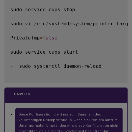
sudo service cups stop

sudo vi 
/
etc
/
systemd
/
system
/
printer
.
targe
PrivateTmp
=
false
sudo service cups start

-
  sudo systemctl daemon
-
reload

HINWEIS:
Diese Konfiguration dient nur zum Sammeln des
vollständigen Druckprotokolls, wenn ein Problem auftritt.
Unter normalen Umständen wird diese Konfiguration nicht
empfohlen, da sie die CUPS-Sicherheit beeinträchtigt.