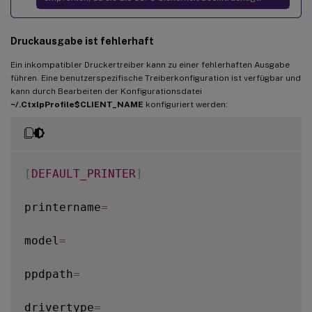
Druckausgabe ist fehlerhaft
Ein inkompatibler Druckertreiber kann zu einer fehlerhaften Ausgabe
führen. Eine benutzerspezifische Treiberkonfiguration ist verfügbar und
kann durch Bearbeiten der Konfigurationsdatei
~/.CtxlpProfile$CLIENT_NAME
konfiguriert werden:
[
DEFAULT_PRINTER
]
printername
=
model
=
ppdpath
=
drivertype
=