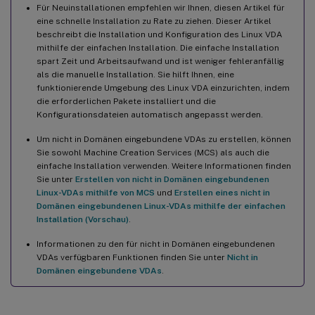
Beitritt zu einer Domäne mit SSSD schlägt fehl
Für Neuinstallationen empfehlen wir Ihnen, diesen Artikel für
eine schnelle Installation zu Rate zu ziehen. Dieser Artikel
Ubuntu-Desktopsitzungen zeigen einen grauen Bildschirm an
beschreibt die Installation und Konfiguration des Linux VDA
mithilfe der einfachen Installation. Die einfache Installation
spart Zeit und Arbeitsaufwand und ist weniger fehleranfällig
Versuche, Ubuntu-Desktopsitzungen zu starten, schlagen
als die manuelle Installation. Sie hilft Ihnen, eine
aufgrund eines fehlenden Home-Verzeichnisses fehl
funktionierende Umgebung des Linux VDA einzurichten, indem
Sitzung startet nicht oder endet schnell mit dbus-Fehler
die erforderlichen Pakete installiert und die
Konfigurationsdateien automatisch angepasst werden.
SELinux verhindert den Zugriff von SSHD auf das Home-
Verzeichnis
Um nicht in Domänen eingebundene VDAs zu erstellen, können
Sie sowohl Machine Creation Services (MCS) als auch die
einfache Installation verwenden. Weitere Informationen finden
Sie unter
Erstellen von nicht in Domänen eingebundenen
Linux-VDAs mithilfe von MCS
und
Erstellen eines nicht in
Domänen eingebundenen Linux-VDAs mithilfe der einfachen
Installation (Vorschau)
.
Informationen zu den für nicht in Domänen eingebundenen
VDAs verfügbaren Funktionen finden Sie unter
Nicht in
Domänen eingebundene VDAs
.