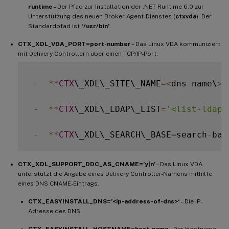
runtime
– Der Pfad zur Installation der .NET Runtime 6.0 zur
Unterstützung des neuen Broker-Agent-Dienstes (
ctxvda
). Der
Standardpfad ist
‘/usr/bin’
.
CTX_XDL_VDA_PORT=port-number
– Das Linux VDA kommuniziert
mit Delivery Controllern über einen TCP/IP-Port.
-
**
CTX
\_XDL\_SITE\_NAME
=
<
dns
-
name\
>
*
-
**
CTX
\_XDL\_LDAP\_LIST
=
'<list-ldap-
-
**
CTX
\_XDL\_SEARCH\_BASE
=
search
-
bas
CTX_XDL_SUPPORT_DDC_AS_CNAME=’y|n’
– Das Linux VDA
unterstützt die Angabe eines Delivery Controller-Namens mithilfe
eines DNS CNAME-Eintrags.
CTX_EASYINSTALL_DNS=’<ip-address-of-dns>‘
– Die IP-
Adresse des DNS.