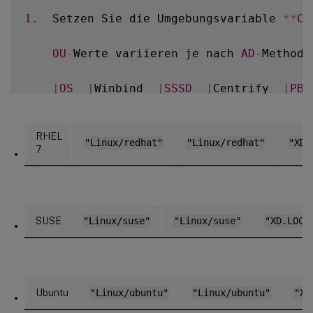
1.
  Setzen Sie die Umgebungsvariable 
**
CT
OU
-
Werte variieren je nach 
AD
-
Methode
|
OS
|
Winbind  
|
SSSD
|
Centrify  
|
PBI
|
--
-
|
--
-
|
--
-
|
--
|
--
|
|
Amazon Linux 
2
|
`
"Linux/amazon"
`
|
`
"Li
RHEL
|
Debian  
|
`
"Linux/debian"
`
|
`
"Linux/
"Linux/redhat"
"Linux/redhat"
"XD.
7
|
RHEL
9.2
/
9.0
,
 Rocky Linux 
9.2
/
9.0
|
|
RHEL
8
.
x  
|
`
"OU=redhat,OU=Linux"
`
|
|
Rocky Linux 
8
.
x  
|
`
"OU=redhat,OU=Lin
SUSE
"Linux/suse"
"Linux/suse"
"XD.LOCA
Ubuntu
"Linux/ubuntu"
"Linux/ubuntu"
"XD