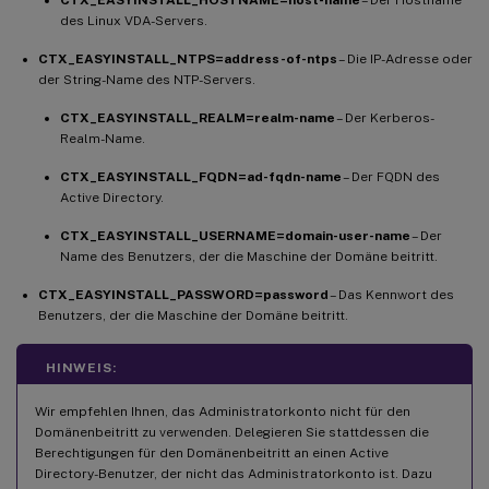
CTX_EASYINSTALL_HOSTNAME=host-name
– Der Hostname
des Linux VDA-Servers.
CTX_EASYINSTALL_NTPS=address-of-ntps
– Die IP-Adresse oder
der String-Name des NTP-Servers.
CTX_EASYINSTALL_REALM=realm-name
– Der Kerberos-
Realm-Name.
CTX_EASYINSTALL_FQDN=ad-fqdn-name
– Der FQDN des
Active Directory.
CTX_EASYINSTALL_USERNAME=domain-user-name
– Der
Name des Benutzers, der die Maschine der Domäne beitritt.
CTX_EASYINSTALL_PASSWORD=password
– Das Kennwort des
Benutzers, der die Maschine der Domäne beitritt.
HINWEIS:
Wir empfehlen Ihnen, das Administratorkonto nicht für den
Domänenbeitritt zu verwenden. Delegieren Sie stattdessen die
Berechtigungen für den Domänenbeitritt an einen Active
Directory-Benutzer, der nicht das Administratorkonto ist. Dazu