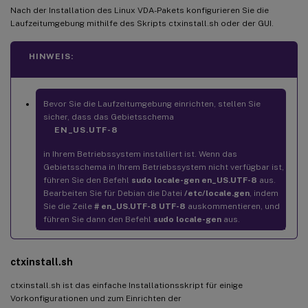
Nach der Installation des Linux VDA-Pakets konfigurieren Sie die
Laufzeitumgebung mithilfe des Skripts ctxinstall.sh oder der GUI.
HINWEIS:
Bevor Sie die Laufzeitumgebung einrichten, stellen Sie
sicher, dass das Gebietsschema
EN_US.UTF-8
in Ihrem Betriebssystem installiert ist. Wenn das
Gebietsschema in Ihrem Betriebssystem nicht verfügbar ist,
führen Sie den Befehl
sudo locale-gen en_US.UTF-8
aus.
Bearbeiten Sie für Debian die Datei
/etc/locale.gen
, indem
Sie die Zeile
# en_US.UTF-8 UTF-8
auskommentieren, und
führen Sie dann den Befehl
sudo locale-gen
aus.
ctxinstall.sh
ctxinstall.sh ist das einfache Installationsskript für einige
Vorkonfigurationen und zum Einrichten der