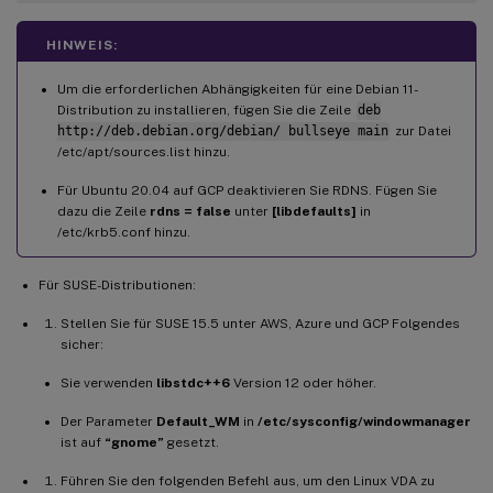
HINWEIS:
Um die erforderlichen Abhängigkeiten für eine Debian 11-
Distribution zu installieren, fügen Sie die Zeile
deb
http://deb.debian.org/debian/ bullseye main
zur Datei
/etc/apt/sources.list hinzu.
Für Ubuntu 20.04 auf GCP deaktivieren Sie RDNS. Fügen Sie
dazu die Zeile
rdns = false
unter
[libdefaults]
in
/etc/krb5.conf hinzu.
Für SUSE-Distributionen:
Stellen Sie für SUSE 15.5 unter AWS, Azure und GCP Folgendes
sicher:
Sie verwenden
libstdc++6
Version 12 oder höher.
Der Parameter
Default_WM
in
/etc/sysconfig/windowmanager
ist auf
“gnome”
gesetzt.
Führen Sie den folgenden Befehl aus, um den Linux VDA zu