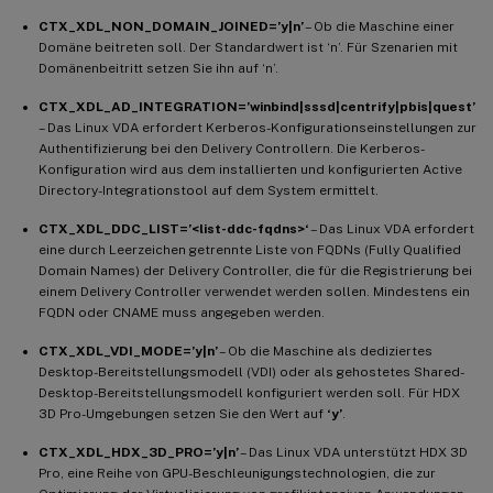
CTX_XDL_NON_DOMAIN_JOINED=’y|n’
– Ob die Maschine einer
Domäne beitreten soll. Der Standardwert ist ‘n’. Für Szenarien mit
Domänenbeitritt setzen Sie ihn auf ‘n’.
CTX_XDL_AD_INTEGRATION=’winbind|sssd|centrify|pbis|quest’
– Das Linux VDA erfordert Kerberos-Konfigurationseinstellungen zur
Authentifizierung bei den Delivery Controllern. Die Kerberos-
Konfiguration wird aus dem installierten und konfigurierten Active
Directory-Integrationstool auf dem System ermittelt.
CTX_XDL_DDC_LIST=’<list-ddc-fqdns>‘
– Das Linux VDA erfordert
eine durch Leerzeichen getrennte Liste von FQDNs (Fully Qualified
Domain Names) der Delivery Controller, die für die Registrierung bei
einem Delivery Controller verwendet werden sollen. Mindestens ein
FQDN oder CNAME muss angegeben werden.
CTX_XDL_VDI_MODE=’y|n’
– Ob die Maschine als dediziertes
Desktop-Bereitstellungsmodell (VDI) oder als gehostetes Shared-
Desktop-Bereitstellungsmodell konfiguriert werden soll. Für HDX
3D Pro-Umgebungen setzen Sie den Wert auf
‘y’
.
CTX_XDL_HDX_3D_PRO=’y|n’
– Das Linux VDA unterstützt HDX 3D
Pro, eine Reihe von GPU-Beschleunigungstechnologien, die zur