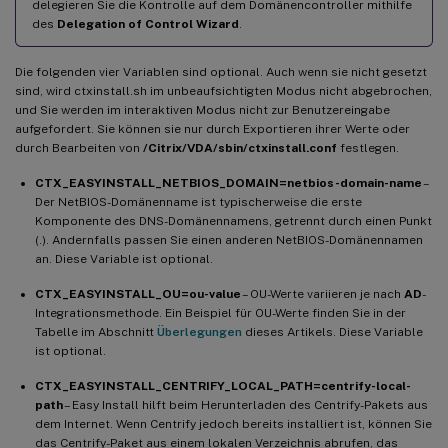
delegieren Sie die Kontrolle auf dem Domänencontroller mithilfe
des
Delegation of Control Wizard
.
Die folgenden vier Variablen sind optional. Auch wenn sie nicht gesetzt
sind, wird ctxinstall.sh im unbeaufsichtigten Modus nicht abgebrochen,
und Sie werden im interaktiven Modus nicht zur Benutzereingabe
aufgefordert. Sie können sie nur durch Exportieren ihrer Werte oder
durch Bearbeiten von
/Citrix/VDA/sbin/ctxinstall.conf
festlegen.
CTX_EASYINSTALL_NETBIOS_DOMAIN=netbios-domain-name
–
Der NetBIOS-Domänenname ist typischerweise die erste
Komponente des DNS-Domänennamens, getrennt durch einen Punkt
(.). Andernfalls passen Sie einen anderen NetBIOS-Domänennamen
an. Diese Variable ist optional.
CTX_EASYINSTALL_OU=ou-value
– OU-Werte variieren je nach
AD
-
Integrationsmethode. Ein Beispiel für OU-Werte finden Sie in der
Tabelle im Abschnitt
Überlegungen
dieses Artikels. Diese Variable
ist optional.
CTX_EASYINSTALL_CENTRIFY_LOCAL_PATH=centrify-local-
path
– Easy Install hilft beim Herunterladen des Centrify-Pakets aus
dem Internet. Wenn Centrify jedoch bereits installiert ist, können Sie
das Centrify-Paket aus einem lokalen Verzeichnis abrufen, das