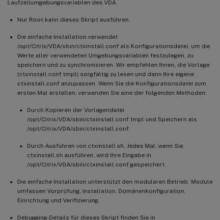
Laufzeitumgebungsvariablen des VDA.
Nur Root kann dieses Skript ausführen.
Die einfache Installation verwendet
/opt/Citrix/VDA/sbin/ctxinstall.conf als Konfigurationsdatei, um die
Werte aller verwendeten Umgebungsvariablen festzulegen, zu
speichern und zu synchronisieren. Wir empfehlen Ihnen, die Vorlage
(ctxinstall.conf.tmpl) sorgfältig zu lesen und dann Ihre eigene
ctxinstall.conf anzupassen. Wenn Sie die Konfigurationsdatei zum
ersten Mal erstellen, verwenden Sie eine der folgenden Methoden:
Durch Kopieren der Vorlagendatei
/opt/Citrix/VDA/sbin/ctxinstall.conf.tmpl und Speichern als
/opt/Citrix/VDA/sbin/ctxinstall.conf.
Durch Ausführen von ctxinstall.sh. Jedes Mal, wenn Sie
ctxinstall.sh ausführen, wird Ihre Eingabe in
/opt/Citrix/VDA/sbin/ctxinstall.conf gespeichert.
Die einfache Installation unterstützt den modularen Betrieb. Module
umfassen Vorprüfung, Installation, Domänenkonfiguration,
Einrichtung und Verifizierung.
Debugging-Details für dieses Skript finden Sie in