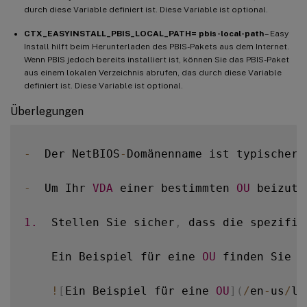
durch diese Variable definiert ist. Diese Variable ist optional.
CTX_EASYINSTALL_PBIS_LOCAL_PATH= pbis-local-path
– Easy
Install hilft beim Herunterladen des PBIS-Pakets aus dem Internet.
Wenn PBIS jedoch bereits installiert ist, können Sie das PBIS-Paket
aus einem lokalen Verzeichnis abrufen, das durch diese Variable
definiert ist. Diese Variable ist optional.
Überlegungen
-
  Der NetBIOS
-
Domänenname ist typischerw
-
  Um Ihr 
VDA
 einer bestimmten 
OU
 beizutr
1.
  Stellen Sie sicher
,
 dass die spezifis
    Ein Beispiel für eine 
OU
 finden Sie i
!
[
Ein Beispiel für eine 
OU
]
(
/
en
-
us
/
li