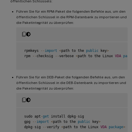
öffentlichen Schlüssels:
Führen Sie für ein RPM-Paket die folgenden Befehle aus, um den
öffentlichen Schlüssel in die RPM-Datenbank zu importieren und
die Paketintegrität zu überprüfen:
 rpmkeys 
--
import
<
path to the 
public
 key
>
 rpm 
--
checksig 
--
verbose 
<
path to the Linux 
VDA
pack
Führen Sie für ein DEB-Paket die folgenden Befehle aus, um den
öffentlichen Schlüssel in die DEB-Datenbank zu importieren und
die Paketintegrität zu überprüfen:
 sudo apt
-
get
 install dpkg
-
sig

 gpg 
--
import
<
path to the 
public
 key
>
 dpkg
-
sig 
--
verify 
<
path to the Linux 
VDA
package
>