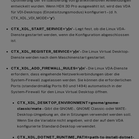
Optimierung der Virtualisierung von grafikintensiven Anwendungen
entwickelt wurden. Wenn HDX 3D Pro ausgewählt ist, wird das VDA
für VDI-Desktops (Einzelsitzungsmodus) konfiguriert – (d. h.
CTX_XDL_VDI_MODE=
‘y’
).
CTX_XDL_START_SERVICE=’y|n’
– Legt fest, ob die Linux VDA-
Dienste gestartet werden, wenn die Konfiguration abgeschlossen
ist.
CTX_XDL_REGISTER_SERVICE=’y|n’
– Die Linux Virtual Desktop-
Dienste werden nach dem Maschinenstart gestartet.
CTX_XDL_ADD_FIREWALL_RULES=’y|n’
– Die Linux VDA-Dienste
erfordern, dass eingehende Netzwerkverbindungen über die
System-Firewall zugelassen werden. Sie können die erforderlichen
Ports (standardmäßig Ports 80 und 1494) automatisch in der
System-Firewall für den Linux Virtual Desktop öffnen.
CTX_XDL_DESKTOP_ENVIRONMENT=gnome/gnome-
classic/mate
– Gibt die GNOME-, GNOME Classic- oder MATE-
Desktop-Umgebung an, die in Sitzungen verwendet werden soll.
Wenn Sie die Variable nicht angeben, wird der auf dem VDA
konfigurierte Standard-Desktop verwendet.
CTX_XDL_DOTNET_RUNTIME_PATH=path-to-install-dotnet-