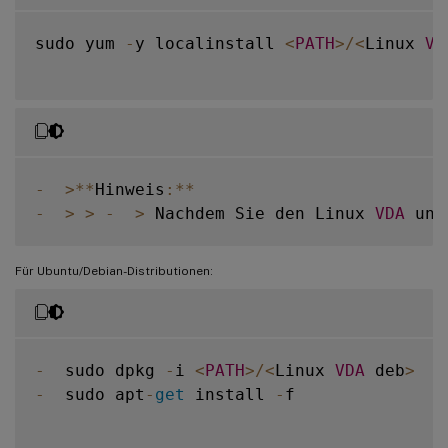
sudo yum 
-
y localinstall 
<
PATH
>
/
<
Linux 
VD
-
>
**
Hinweis
:
**
-
>
>
-
>
 Nachdem Sie den Linux 
VDA
 unt
Für Ubuntu/Debian-Distributionen:
-
  sudo dpkg 
-
i 
<
PATH
>
/
<
Linux 
VDA
 deb
>
-
  sudo apt
-
get
 install 
-
f
