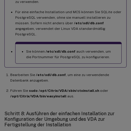
zu verwenden.
Für eine einfache Installation und MCS können Sie SQLite oder
PostgreSQL verwenden, ohne sie manuell installieren zu
müssen. Sofern nicht anders über
/etc/xdl/db.conf
angegeben, verwendet der Linux VDA standardmäßig
PostgreSQL.
Sie können
/etc/xdl/db.conf
auch verwenden, um
die Portnummer für PostgreSQL zu konfigurieren.
Bearbeiten Sie
/etc/xdl/db.conf
, um eine zu verwendende
Datenbank anzugeben.
Führen Sie
sudo /opt/Citrix/VDA/sbin/ctxinstall.sh
oder
/opt/Citrix/VDA/bin/easyinstall
aus.
Schritt 8: Ausführen der einfachen Installation zur
Konfiguration der Umgebung und des VDA zur
Fertigstellung der Installation