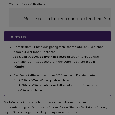
/var/log/xdl/ctxinstall.log.
-
  Weitere Informationen erhalten Sie 
HINWEIS:
Gemäß dem Prinzip der geringsten Rechte stellen Sie sicher,
dass nur der Root-Benutzer
/opt/Citrix/VDA/sbin/ctxinstall.conf
lesen kann, da das
Domänenbeitrittspasswort in der Datei festgelegt sein
könnte.
Das Deinstallieren des Linux VDA entfernt Dateien unter
/opt/Citrix/VDA
. Wir empfehlen Ihnen,
/opt/Citrix/VDA/sbin/ctxinstall.conf
vor der Deinstallation
des VDA zu sichern.
Sie können ctxinstall.sh im interaktiven Modus oder im
unbeaufsichtigten Modus ausführen. Bevor Sie das Skript ausführen,
legen Sie die folgenden Umgebungsvariablen fest: