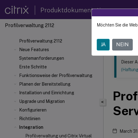
Produktdokumentation
Profilverwaltung 2112
Möchten Sie die Web
Dieser Inhalt
Profilv
Profilverwaltung 2112
JA
NEIN
Neue Features
Systemanforderungen
Dieser A
Erste Schritte
(Haftun
Funktionsweise der Profilverwaltung
Planen der Bereitstellung
Prof
Installation und Einrichtung
Upgrade und Migration
<
Ser
Konfigurieren
Richtlinien
Integration
March 31
Profilverwaltung und Citrix Virtual