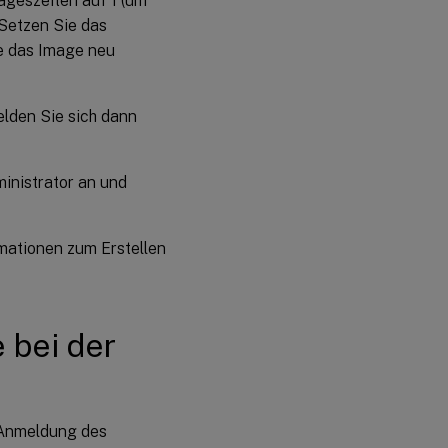
ageszeiten auf 1 (um
 Setzen Sie das
ne das Image neu
elden Sie sich dann
inistrator an und
mationen zum Erstellen
e bei der
r Anmeldung des