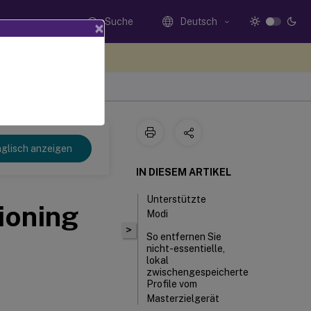
Suche
Deutsch
×
n Sie hier Feedback
glisch anzeigen
IN DIESEM ARTIKEL
Unterstützte
ioning
Modi
>
So entfernen Sie
nicht-essentielle,
lokal
zwischengespeicherte
Profile vom
Masterzielgerät