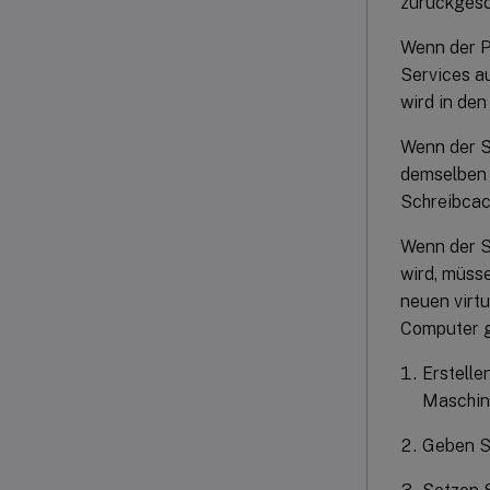
zurückgesch
Wenn der P
Services au
wird in de
Wenn der Sc
demselben 
Schreibcach
Wenn der S
wird, müss
neuen virt
Computer g
Erstelle
Maschine
Geben Si