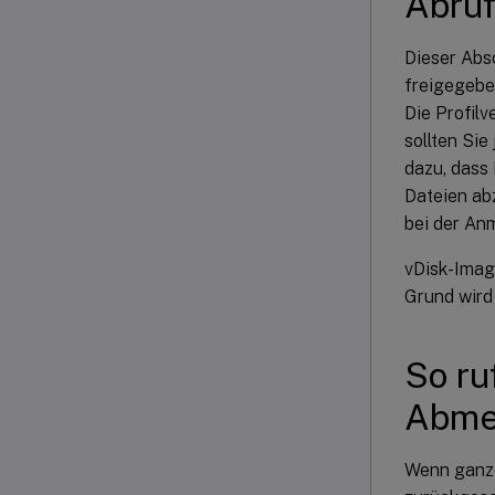
Abruf
Dieser Absc
freigegeben
Die Profil
sollten Si
dazu, dass
Dateien abz
bei der An
vDisk-Imag
Grund wird 
So ru
Abme
Wenn ganze