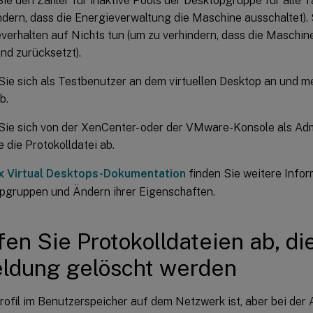
ie den Zähler für inaktive Pools der Desktopgruppe für alle T
ndern, dass die Energieverwaltung die Maschine ausschaltet).
erhalten auf Nichts tun (um zu verhindern, dass die Maschi
und zurücksetzt).
ie sich als Testbenutzer an dem virtuellen Desktop an und m
b.
ie sich von der XenCenter- oder der VMware-Konsole als Adm
e die Protokolldatei ab.
ix Virtual Desktops-Dokumentation
finden Sie weitere Infor
pgruppen und Ändern ihrer Eigenschaften.
fen Sie Protokolldateien ab, di
ldung gelöscht werden
rofil im Benutzerspeicher auf dem Netzwerk ist, aber bei de