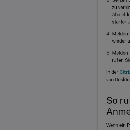
Setzen S
zu verhi
Abmeldev
startet 
Melden S
wieder a
Melden S
rufen Si
In der
Citr
von Deskto
So ru
Anme
Wenn ein P