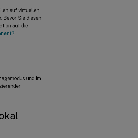
Abrufen von
len auf virtuellen
Protokolldateien
von vDisk-
n. Bevor Sie diesen
Images
ation auf die
So rufen Sie
nent?
Protokolldateien
ab, die bei der
Abmeldung
gelöscht werden
So rufen Sie
Protokolldateien
dimagemodus und im
ab, die bei der
Anmeldung
zierender
gelöscht werden
So speichern Sie
die Provisioning
lokal
Services-
Protokolldateien
an einem
anderen Ort