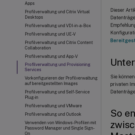
Apps
Dieser Arti
Profilverwaltung und Citrix Virtual
Datenträger
Desktops
Empfehlung
Profilverwaltung und VDI-in-a-Box
Konfigurati
Profilverwaltung und UE-V
Bereitgest
Profilverwaltung und Citrix Content
Collaboration
Profilverwaltung und App-V
Unter
Profilverwaltung und Provisioning
Services
Sie können
Vorkonfigurieren der Profilverwaltung
auf bereitgestellten Images
privaten I
Datenträge
Profilverwaltung und Self-Service
Plug-in
Profilverwaltung und VMware
So en
Profilverwaltung und Outlook
zwisc
Verwenden von Windows-Profilen mit
Password Manager und Single Sign-
On