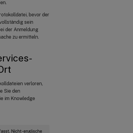
ren.
tokolldatei, bevor der
vollständig sein
 bei der Anmeldung
sache zu ermitteln.
ervices-
Ort
lldateien verloren,
e Sie den
Sie im Knowledge
fasst. Nicht-englische