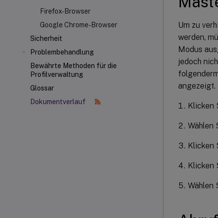
Maste
Firefox-Browser
Um zu verhi
Google Chrome-Browser
werden, müs
Sicherheit
Modus ausg
Problembehandlung
jedoch nich
Bewährte Methoden für die
folgenderm
Profilverwaltung
angezeigt.
Glossar
Dokumentverlauf
Klicken 
Wählen 
Klicken 
Klicken 
Wählen S