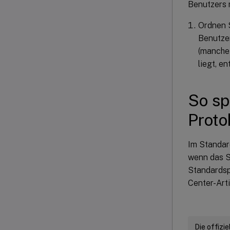
Benutzers n
Ordnen S
Benutzer
(manche 
liegt, e
So sp
Proto
Im Standar
wenn das S
Standardsp
Center-Art
Die offizi