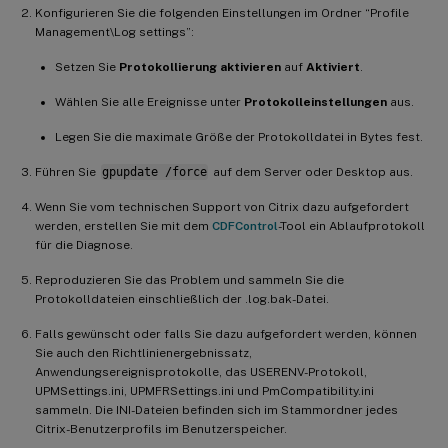
Konfigurieren Sie die folgenden Einstellungen im Ordner “Profile
Management\Log settings”:
Setzen Sie
Protokollierung aktivieren
auf
Aktiviert
.
Wählen Sie alle Ereignisse unter
Protokolleinstellungen
aus.
Legen Sie die maximale Größe der Protokolldatei in Bytes fest.
Führen Sie
gpupdate /force
auf dem Server oder Desktop aus.
Wenn Sie vom technischen Support von Citrix dazu aufgefordert
werden, erstellen Sie mit dem
CDFControl
-Tool ein Ablaufprotokoll
für die Diagnose.
Reproduzieren Sie das Problem und sammeln Sie die
Protokolldateien einschließlich der .log.bak-Datei.
Falls gewünscht oder falls Sie dazu aufgefordert werden, können
Sie auch den Richtlinienergebnissatz,
Anwendungsereignisprotokolle, das USERENV-Protokoll,
UPMSettings.ini, UPMFRSettings.ini und PmCompatibility.ini
sammeln. Die INI-Dateien befinden sich im Stammordner jedes
Citrix-Benutzerprofils im Benutzerspeicher.