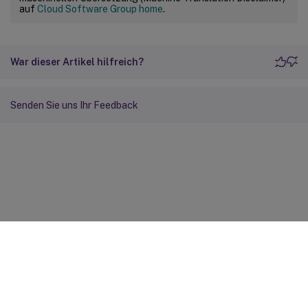
auf
Cloud Software Group home
.
War dieser Artikel hilfreich?
Senden Sie uns Ihr Feedback
Feedback zur Site
Ihre Datenschutzauswahl
Datenschutz und rechtliche