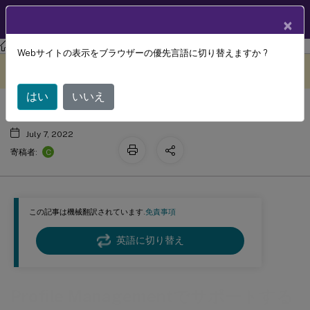
製品ドキュメン
JA
×
ト
Profile Management
Profile Management 2203
Webサイトの表示をブラウザーの優先言語に切り替えますか ?
Profile Managementでサポートする
このコンテンツは動的に機械
フィードバックを提供する
翻訳されています。
ドメインおよびフォレスト
はい
いいえ
July 7, 2022
C
寄稿者:
この記事は機械翻訳されています.
免責事項
英語に切り替え
Profile Managementでサポートする