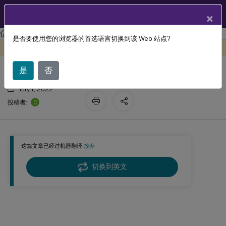
ZH
产品文档
×
Profile Management
Profile Management 2203
是否要使用您的浏览器的首选语言切换到该 Web 站点?
Profile Management 中的域和林支持
此内容已经过机器动态翻译。
在此处提供反馈
是
否
July 1, 2022
C
投稿者:
这篇文章已经过机器翻译.
放弃
切换到英文
Profile Management 中的域和林支持