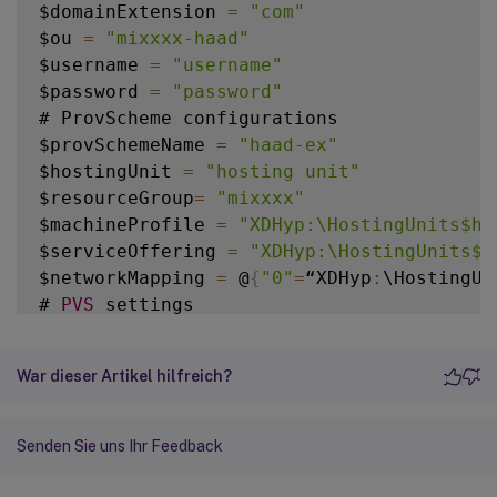
$domainExtension 
=
"com"
$ou 
=
"mixxxx-haad"
$username 
=
"username"
$password 
=
"password"
# ProvScheme configurations

$provSchemeName 
=
"haad-ex"
$hostingUnit 
=
"hosting unit"
$resourceGroup
=
"mixxxx"
$machineProfile 
=
"XDHyp:\HostingUnits$ho
$serviceOffering 
=
"XDHyp:\HostingUnits$h
$networkMapping 
=
 @
{
"0"
=
“XDHyp
:
\HostingUn
# 
PVS
 settings

$pvsFarmName 
=
"mixxxx-farm"
$pvsSiteName 
=
"mixxxx-site"
War dieser Artikel hilfreich?
$pvsDiskName 
=
"pvs-vda-haad"
# Basic 
PVS
 objects

$pvsSite 
=
 Get
-
HypPvsSite 
-
SiteName $pvsS
Senden Sie uns Ihr Feedback
$vDisk 
=
 Get
-
HypPvsDiskInfo 
-
SiteId $pvsS
$customProperties 
=