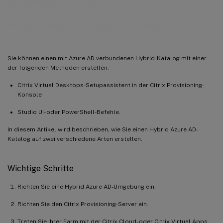
Kataloge mit Azure AD-
Erstellen Sie einen Katalog mit Hybrid Azure AD-Einbindung
Hybrideinbindung erstellen
Sie können einen mit Azure AD verbundenen Hybrid-Katalog mit einer
der folgenden Methoden erstellen:
Citrix Virtual Desktops-Setupassistent in der Citrix Provisioning-
Konsole
Studio UI- oder PowerShell-Befehle.
In diesem Artikel wird beschrieben, wie Sie einen Hybrid Azure AD-
Katalog auf zwei verschiedene Arten erstellen.
Wichtige Schritte
Richten Sie eine Hybrid Azure AD-Umgebung ein.
Richten Sie den Citrix Provisioning-Server ein.
Treten Sie Ihrer Farm mit der Citrix Cloud- oder Citrix Virtual Apps