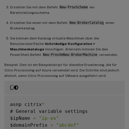
Erstellen Sie mit dem Befehl
New-ProvScheme
ein
Bereitstellungsschema.
Erstellen Sie einen mit dem Befehl
New-BrokerCatalog
einen
Brokerkatalog.
Sie können dem Katalog virtuelle Maschinen über die
Benutzeroberfläche
Vollständige Konfiguration >
Maschinenkataloge
hinzufügen. Alternativ können Sie den
PowerShell-Befehl
New-ProvVmNew-BrokerMachine
verwenden.
Beispiel: Dies ist ein Beispielskript für dieselbe Erweiterung, die für
Citrix Provisioning auf Azure verwendet wird. Die Schritte sind jedoch
ähnlich, wenn Citrix Provisioning auf VMware ausgeführt wird.
asnp citrix
*
# General variable settings

$ipName 
=
"ip-ex"
$domainPrefix 
=
"abcdef"