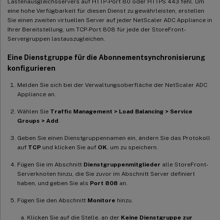
Lastenausgleichsservers auf HTTP-Port 80 oder HTTPS 443 fehl. Um
eine hohe Verfügbarkeit für diesen Dienst zu gewährleisten, erstellen
Sie einen zweiten virtuellen Server auf jeder NetScaler ADC Appliance in
Ihrer Bereitstellung, um TCP-Port 808 für jede der StoreFront-
Servergruppen lastauszugleichen.
Eine Dienstgruppe für die Abonnementsynchronisierung
konfigurieren
Melden Sie sich bei der Verwaltungsoberfläche der NetScaler ADC
Appliance an.
Wählen Sie
Traffic Management > Load Balancing > Service
Groups > Add
.
Geben Sie einen Dienstgruppennamen ein, ändern Sie das Protokoll
auf
TCP
und klicken Sie auf
OK
, um zu speichern.
Fügen Sie im Abschnitt
Dienstgruppenmitglieder
alle StoreFront-
Serverknoten hinzu, die Sie zuvor im Abschnitt Server definiert
haben, und geben Sie als
Port
808
an.
Fügen Sie den Abschnitt
Monitore
hinzu.
Klicken Sie auf die Stelle, an der
Keine Dienstgruppe zur