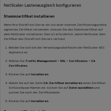
<
status
>
running
</
status
>
NetScaler-Lastenausgleich konfigurieren
</
ServiceStatus
>
<
ServiceStatus
>
Stammzertifikat installieren
<
name
>
WAS
</
name
>
<
status
>
running
</
status
>
Wenn Ihre StoreFront-Server ein von einer internen Zertifizierungsstelle
</
ServiceStatus
>
signiertes Zertifikat verwenden, müssen Sie das Stammzertifikat auf
<
ServiceStatus
>
dem NetScaler installieren. Dies ist erforderlich, damit NetScaler dem
<
name
>
W3SVC
</
name
>
Zertifikat des StoreFront-Servers vertraut.
<
status
>
running
</
status
>
</
ServiceStatus
>
Melden Sie sich bei der Verwaltungsoberfläche der NetScaler ADC
</
ArrayOfServiceStatus
>
Appliance an.
Wählen Sie
Traffic Management
>
SSL
>
Certificates
>
CA
Certificates
.
Klicken Sie auf
Installieren
.
Geben Sie auf der Seite
CA-Zertifikat installieren
einen Zertifikat-
Schlüsselpaar-Namen ein, klicken Sie auf
Datei auswählen
und
suchen Sie nach der Zertifikatdatei.
Klicken Sie auf
Installieren
.