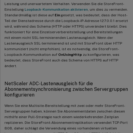
Leistung und unerwartetem Verhalten. Verwenden Sie die StoreFront-
Einstellung
Loopback-Kommunikation aktivieren
, um dies zu vermeiden.
Standardmäßig ist diese auf
Ein
gesetzt, was bedeutet, dass der Host-
Teil der Dienstadresse durch die Loopback-IP-Adresse 127.0.0.1 ersetzt
wird, während das Schema (HTTP oder HTTPS) unverändert bleibt. Dies
funktioniert für eine Einzelserverbereitstellung und Bereitstellungen
mit einem nicht SSL-terminierenden Lastenausgleich. Wenn der
Lastenausgleich SSL-terminierend ist und mit StoreFront über HTTP
kommuniziert (nicht empfohlen), ist es notwendig, die StoreFront-
Loopback-Kommunikation auf
OnUsingHttp
zu konfigurieren, was
bedeutet, dass StoreFront auch das Schema von HTTPS auf HTTP
ändert.
NetScaler ADC-Lastenausgleich für die
Abonnementsynchronisierung zwischen Servergruppen
konfigurieren
Wenn Sie eine Multisite-Bereitstellung mit zwei oder mehr StoreFront-
Servergruppen haben, können Sie Abonnementdaten zwischen diesen
mithilfe einer Pull-Strategie nach einem wiederkehrenden Zeitplan
replizieren. Die StoreFront-Abonnementreplikation verwendet TCP-Port
808, daher schlägt die Verwendung eines vorhandenen virtuellen