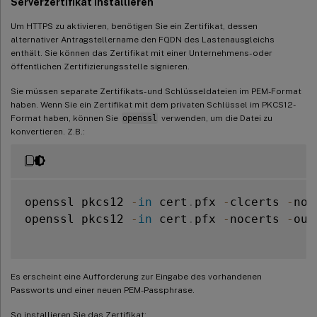
Serverzertifikat installieren
Um HTTPS zu aktivieren, benötigen Sie ein Zertifikat, dessen
alternativer Antragstellername den FQDN des Lastenausgleichs
enthält. Sie können das Zertifikat mit einer Unternehmens- oder
öffentlichen Zertifizierungsstelle signieren.
Sie müssen separate Zertifikats- und Schlüsseldateien im PEM-Format
haben. Wenn Sie ein Zertifikat mit dem privaten Schlüssel im PKCS12-
Format haben, können Sie
openssl
verwenden, um die Datei zu
konvertieren. Z.B.:
openssl pkcs12 
-
in
 cert
.
pfx 
-
clcerts 
-
nok
openssl pkcs12 
-
in
 cert
.
pfx 
-
nocerts 
-
out
Es erscheint eine Aufforderung zur Eingabe des vorhandenen
Passworts und einer neuen PEM-Passphrase.
So installieren Sie das Zertifikat: