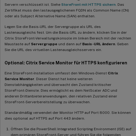
Servern verschlüsselt ist. Siehe
StoreFront mit HTTPS sichern
. Das
Zertifikat muss den lastausgeglichenen FQDN als Common Name (CN)
oder als Subject Alternative Name (SAN) enthalten.
Legen Sie die Basis-URL der Servergruppe als URL des
Lastenausgleichs fest. Um die Basis-URL zu ändern, klicken Sie in der
Citrix StoreFront-Verwaltungskonsole im linken Bereich mit der rechten
Maustaste auf
Servergruppe
und dann auf
Basis-URL ändern
. Geben
Sie die URL des virtuellen Lastenausgleichsservers ein.
Optional: Citrix Service Monitor für HTTPS konfigurieren
Eine StoreFront-Installation umfasst den Windows-Dienst
Citrix
Service Monitor
. Dieser Dienst hat keine weiteren
Dienstabhängigkeiten und überwacht den Zustand kritischer
StoreFront-Dienste. Dies ermöglicht es dem NetScaler ADC und
anderen Drittanbieteranwendungen, den relativen Zustand einer
StoreFront-Serverbereitstellung zu überwachen.
Standardmäßig verwendet der Monitor HTTP auf Port 8000. Sie können
dies optional auf HTTPS auf Port 443 ändern.
Öffnen Sie die PowerShell Integrated Scripting Environment (ISE) auf
dem primären StoreFront-Server und führen Sie die folgenden