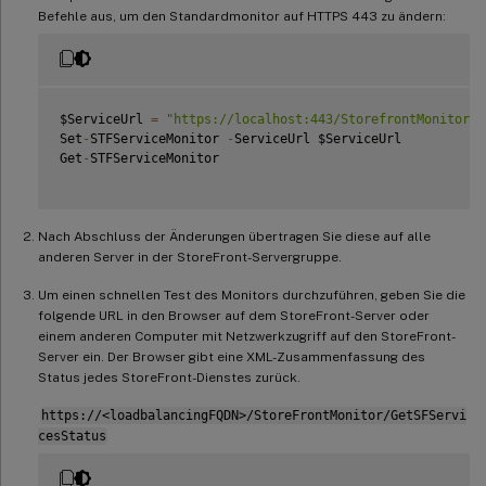
Befehle aus, um den Standardmonitor auf HTTPS 443 zu ändern:
$ServiceUrl 
=
"https://localhost:443/StorefrontMonitor"
Set
-
STFServiceMonitor 
-
ServiceUrl $ServiceUrl

Get
-
STFServiceMonitor

Nach Abschluss der Änderungen übertragen Sie diese auf alle
anderen Server in der StoreFront-Servergruppe.
Um einen schnellen Test des Monitors durchzuführen, geben Sie die
folgende URL in den Browser auf dem StoreFront-Server oder
einem anderen Computer mit Netzwerkzugriff auf den StoreFront-
Server ein. Der Browser gibt eine XML-Zusammenfassung des
Status jedes StoreFront-Dienstes zurück.
https://<loadbalancingFQDN>/StoreFrontMonitor/GetSFServi
cesStatus