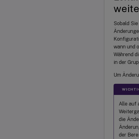
weit
Sobald Sie
Änderungen
Konfigurati
wann und o
Während di
in der Grup
Um Änderu
WICHTI
Alle auf
Weiterga
die Ände
Änderung
der Bere