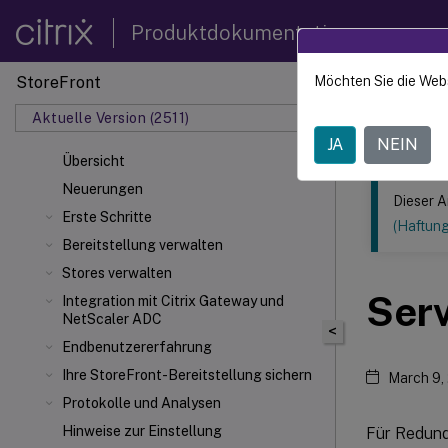
Produktdokumentation
StoreFront
Möchten Sie die Web
Dieser Inhalt
Aktuelle Version (2511)
StoreF
JA
NEIN
Übersicht
Neuerungen
Dieser A
Erste Schritte
(Haftun
Bereitstellung verwalten
Stores verwalten
Serv
Integration mit Citrix Gateway und
NetScaler
ADC
<
Endbenutzererfahrung
Ihre StoreFront-Bereitstellung sichern
March 9,
Protokolle und Analysen
Hinweise zur Einstellung
Für Redunda