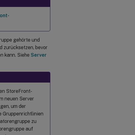
ont-
gruppe gehörte und
d zurücksetzen, bevor
en kann. Siehe
Server
en StoreFront-
em neuen Server
ngen, um der
e Gruppenrichtlinien
ratorengruppe zu
torengruppe auf