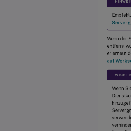
HINWEI
Empfehlu
Serverg
Wenn der S
entfernt w
er erneut 
auf Werks
WICHTI
Wenn Sie
Dienstko
hinzugef
Servergr
verwende
verhinde