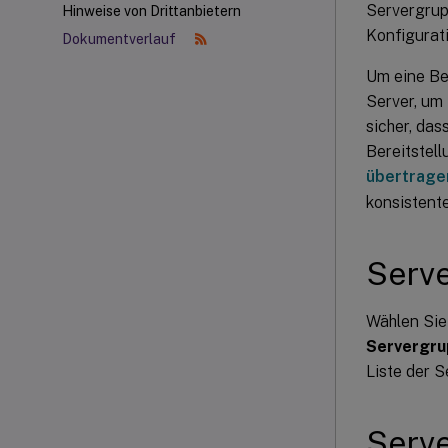
Servergrupp
Hinweise von Drittanbietern
Konfigurat
Dokumentverlauf
Um eine Be
Server, um
sicher, das
Bereitstel
übertragen
konsistente
Serv
Wählen Sie 
Servergr
Liste der 
Serve