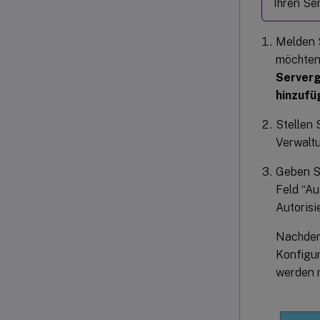
Ihren Se
Melden S
möchten,
Server
hinzufü
Stellen 
Verwalt
Geben S
Feld “Au
Autoris
Nachdem 
Konfigur
werden m