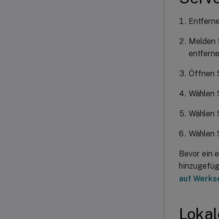
Entferne
Melden S
entfern
Öffnen S
Wählen S
Wählen 
Wählen S
Bevor ein 
hinzugefüg
auf Werks
Lokal