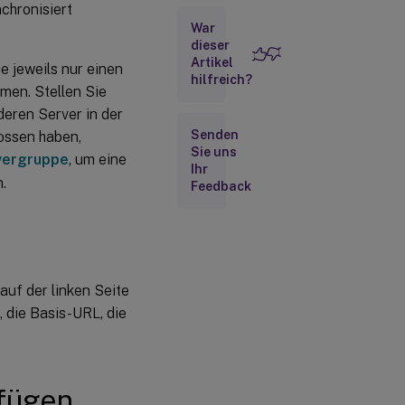
chronisiert
einer
War
Servergruppe
dieser
entfernen
Artikel
e jeweils nur einen
Lokale
hilfreich?
men. Stellen Sie
Änderungen
an eine
deren Server in der
Servergruppe
Senden
ossen haben,
weitergeben
Sie uns
rvergruppe
, um eine
Ihr
.
Feedback
auf der linken Seite
, die Basis-URL, die
ufügen