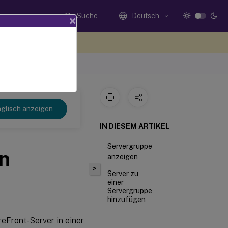
Suche
Deutsch
×
n Sie hier Feedback
glisch anzeigen
IN DIESEM ARTIKEL
Servergruppe
n
anzeigen
>
Server zu
einer
Servergruppe
hinzufügen
reFront-Server in einer
Server aus