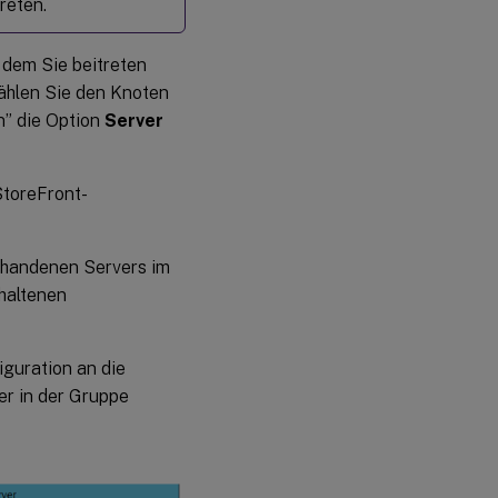
reten.
 dem Sie beitreten
ählen Sie den Knoten
n” die Option
Server
StoreFront-
rhandenen Servers im
haltenen
iguration an die
er in der Gruppe