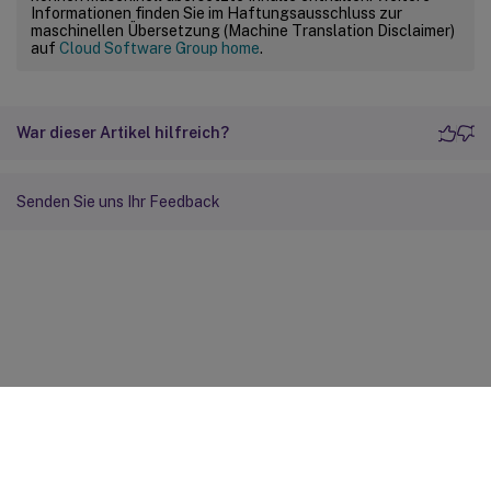
Informationen finden Sie im Haftungsausschluss zur
maschinellen Übersetzung (Machine Translation Disclaimer)
auf
Cloud Software Group home
.
War dieser Artikel hilfreich?
Senden Sie uns Ihr Feedback