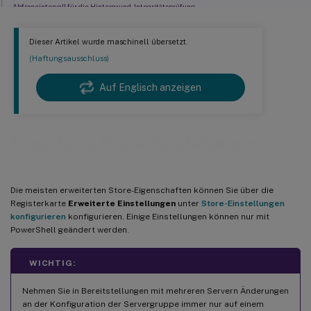
Abfrageintervall für die Hintergrund-Integritätsprüfung
Kommunikations-Timeout-Dauer
Dieser Artikel wurde maschinell übersetzt.
Verbindungs-Timeout
(Haftungsausschluss)
Erweiterte Enumeration aktivieren
Auf Englisch anzeigen
Socket-Pooling aktivieren
Dateitypzuordnung
Ressourcen nach ausgeschlossenen Schlüsselwörtern filtern
Erweiterte Store-Einstellungen
Ressourcen nach eingeschlossenen Schlüsselwörtern filtern
Ressourcen nach Typ filtern
Die meisten erweiterten Store-Eigenschaften können Sie über die
Maximale gleichzeitige Enumerationen
Registerkarte
Erweiterte Einstellungen
unter
Store-Einstellungen
Mindestanzahl von Farms für gleichzeitige Enumeration
konfigurieren
konfigurieren. Einige Einstellungen können nur mit
PowerShell geändert werden.
®
ICA
-Clientnamen überschreiben
Tokenkonsistenz erforderlich
WICHTIG:
Serverkommunikationsversuche
Nehmen Sie in Bereitstellungen mit mehreren Servern Änderungen
Desktop Viewer für Legacy-Clients anzeigen
an der Konfiguration der Servergruppe immer nur auf einem