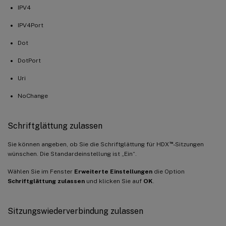
IPV4
IPV4Port
Dot
DotPort
Uri
NoChange
Schriftglättung zulassen
™
Sie können angeben, ob Sie die Schriftglättung für HDX
-Sitzungen
wünschen. Die Standardeinstellung ist „Ein“.
Wählen Sie im Fenster
Erweiterte Einstellungen
die Option
Schriftglättung zulassen
und klicken Sie auf
OK
.
Sitzungswiederverbindung zulassen