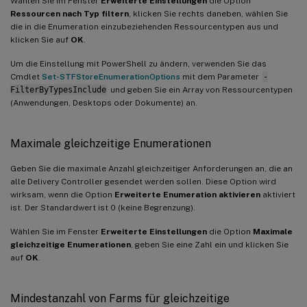
Wählen Sie im Fenster
Erweiterte Einstellungen
die Option
Ressourcen nach Typ filtern
, klicken Sie rechts daneben, wählen Sie
die in die Enumeration einzubeziehenden Ressourcentypen aus und
klicken Sie auf
OK
.
Um die Einstellung mit PowerShell zu ändern, verwenden Sie das
Cmdlet
Set-STFStoreEnumerationOptions
mit dem Parameter
-
FilterByTypesInclude
und geben Sie ein Array von Ressourcentypen
(Anwendungen, Desktops oder Dokumente) an.
Maximale gleichzeitige Enumerationen
Geben Sie die maximale Anzahl gleichzeitiger Anforderungen an, die an
alle Delivery Controller gesendet werden sollen. Diese Option wird
wirksam, wenn die Option
Erweiterte Enumeration aktivieren
aktiviert
ist. Der Standardwert ist 0 (keine Begrenzung).
Wählen Sie im Fenster
Erweiterte Einstellungen
die Option
Maximale
gleichzeitige Enumerationen
, geben Sie eine Zahl ein und klicken Sie
auf
OK
.
Mindestanzahl von Farms für gleichzeitige