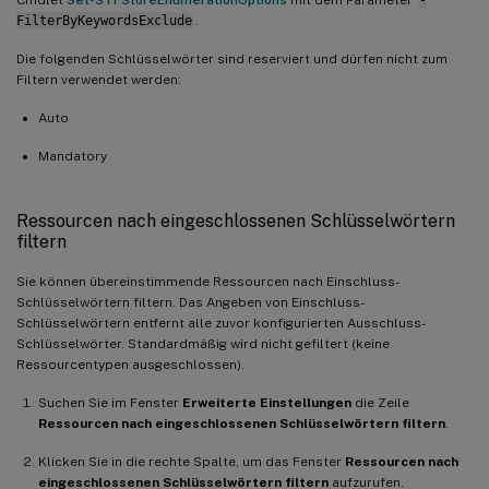
Cmdlet
Set-STFStoreEnumerationOptions
mit dem Parameter
-
FilterByKeywordsExclude
.
Die folgenden Schlüsselwörter sind reserviert und dürfen nicht zum
Filtern verwendet werden:
Auto
Mandatory
Ressourcen nach eingeschlossenen Schlüsselwörtern
filtern
Sie können übereinstimmende Ressourcen nach Einschluss-
Schlüsselwörtern filtern. Das Angeben von Einschluss-
Schlüsselwörtern entfernt alle zuvor konfigurierten Ausschluss-
Schlüsselwörter. Standardmäßig wird nicht gefiltert (keine
Ressourcentypen ausgeschlossen).
Suchen Sie im Fenster
Erweiterte Einstellungen
die Zeile
Ressourcen nach eingeschlossenen Schlüsselwörtern filtern
.
Klicken Sie in die rechte Spalte, um das Fenster
Ressourcen nach
eingeschlossenen Schlüsselwörtern filtern
aufzurufen.