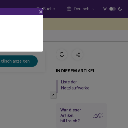
Suche
Deutsch
×
n Sie hier Feedback
 2407
glisch anzeigen
IN DIESEM ARTIKEL
Liste der
Netzlaufwerke
>
War dieser
Artikel
hilfreich?