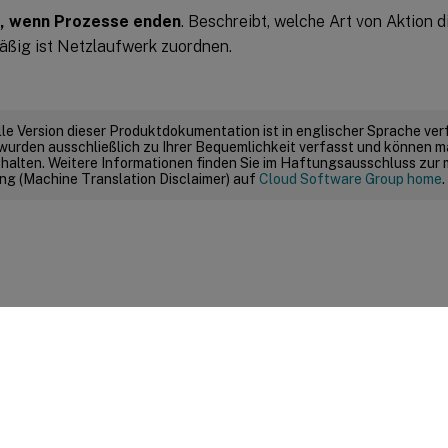
, wenn Prozesse enden
. Beschreibt, welche Art von Aktion d
ßig ist Netzlaufwerk zuordnen.
elle Version dieser Produktdokumentation ist in englischer Sprache ver
wurden ausschließlich zu Ihrer Bequemlichkeit verfasst und können m
thalten. Weitere Informationen finden Sie im Haftungsausschluss zur
g (Machine Translation Disclaimer) auf
Cloud Software Group home
.
Feedback zur Site
|
Ihre Datenschutzauswahl
|
Datenschutz un