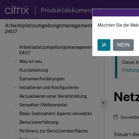
Produktdokumentation
Arbeitsplatzumgebungsmanagement
Möchten Sie die Web
Dieser Inhalt
2407
Verwal
JA
NEIN
Arbeitsplatzumgebungsmanagement
2407
Was ist neu
Dieser A
Kurzanleitung
(Haftun
Systemanforderungen
Installieren und Konfigurieren
Net
Aktualisieren einer Bereitstellung
<
Verwalten (Webkonsole)
Basic Deployment Agents verwalten
December
Benutzererfahrung
Referenz zur Benutzeroberfläche
Steuert di