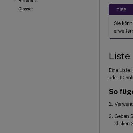
Referenz
Glossar
TIPP
Sie kön
erweiter
Liste
Eine Liste
oder ID anh
So füg
Verwend
Geben Si
klicken 