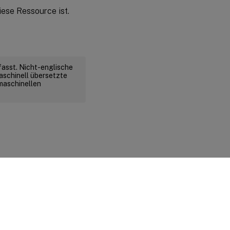
iese Ressource ist.
fasst. Nicht-englische
aschinell übersetzte
 maschinellen
d rechtliche Bestimmungen
|
Cookie-Einstellungen
|
docs.cloud.com
© 1999-
2026
Cloud Software Group, Inc. All rights reserved.