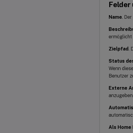
Felder
Name
. De
Beschreib
ermöglicht
Zielpfad
.
Status de
Wenn diese 
Benutzer z
Externe A
anzugeben,
Automatis
automatisch
Als Home 