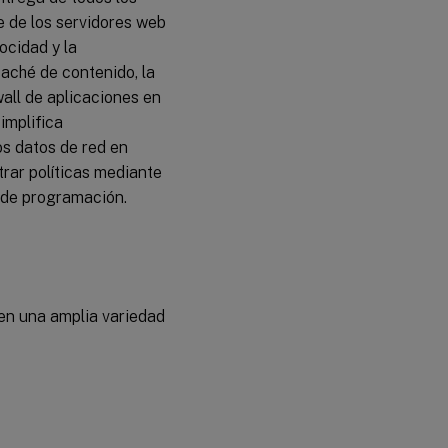
Pasos de
e de los servidores web
implementación
ocidad y la
aché de contenido, la
Implementación
wall de aplicaciones en
con una NIC
implifica
para DR
s datos de red en
Opciones de
trar políticas mediante
implementación
s de programación.
Implementación
de tres NIC
para DR
Implementación
 en una amplia variedad
de CFT
Requisitos
previos
Limitaciones
y directrices
de uso