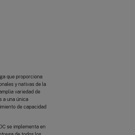
Amazon
Web
Services
Terminología
de AWS
Casos
de
uso
Recuperación
arga que proporciona
ante
onales y nativas de la
desastres
amplia variedad de
(DR)
s a una única
Tipos de
vimiento de capacidad
implementación
Implementación
 ADC se implementa en
de CFT
ntrega de todos los