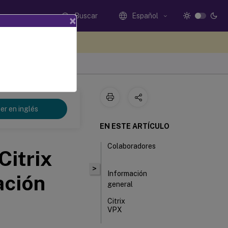
Buscar
Español
×
e sus comentarios aquí
er en inglés
EN ESTE ARTÍCULO
Colaboradores
Citrix
>
Información
ación
general
Citrix
VPX