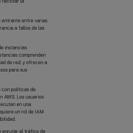
acilitar la
s entrante entre varias
ancia a fallos de las
de instancias
instancias comprenden
d de red, y ofrecen a
rsos para sus
 con políticas de
en AWS. Los usuarios
ejecutan en una
quiere un rol de IAM
bilidad.
 enrutar el tráfico de