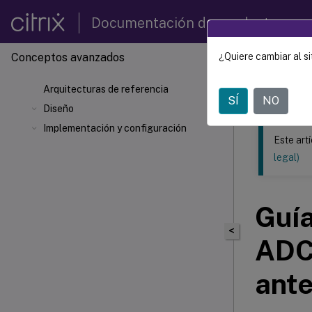
Documentación de productos
Conceptos avanzados
¿Quiere cambiar al si
Este contenid
Arquitecturas de referencia
Concep
SÍ
NO
Diseño
Implementación y configuración
Este art
legal)
Guía
<
ADC
ante