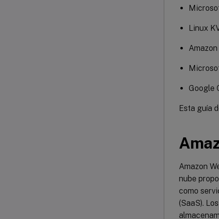
Microso
Linux 
Amazon 
Microso
Google 
Esta guía 
Amaz
Amazon Web
nube propo
como servi
(SaaS). Lo
almacenami