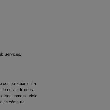
Soporte
de
AWS-
VPX
b Services.
de computación en la
 de infraestructura
quetado como servicio
ia de cómputo,