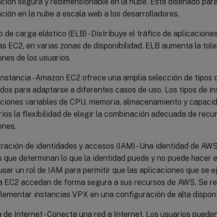
ión segura y redimensionable en la nube. Está diseñado para f
ión en la nube a escala web a los desarrolladores.
io de carga elástico (ELB) - Distribuye el tráfico de aplicacione
as EC2, en varias zonas de disponibilidad. ELB aumenta la toler
ones de los usuarios.
instancia - Amazon EC2 ofrece una amplia selección de tipos 
dos para adaptarse a diferentes casos de uso. Los tipos de 
iones variables de CPU, memoria, almacenamiento y capacida
rios la flexibilidad de elegir la combinación adecuada de recu
ones.
ración de identidades y accesos (IAM) - Una identidad de AWS
 que determinan lo que la identidad puede y no puede hacer 
sar un rol de IAM para permitir que las aplicaciones que se 
a EC2 accedan de forma segura a sus recursos de AWS. Se re
lementar instancias VPX en una configuración de alta disponi
 de Internet - Conecta una red a Internet. Los usuarios pueden