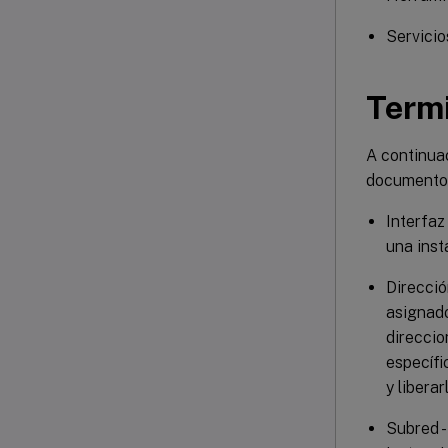
Servicio
Term
A continuac
documento c
Interfaz
una inst
Direcció
asignad
direccio
específi
y libera
Subred -