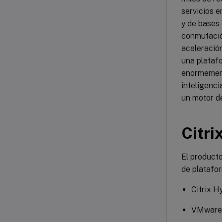
servicios 
y de bases 
conmutació
aceleración
una platafo
enormement
inteligenci
un motor d
Citri
El producto
de platafor
Citrix H
VMware