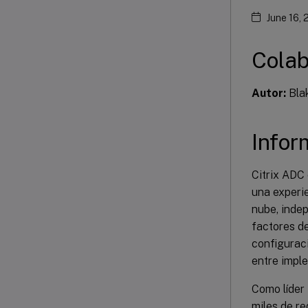
June 16,
Colab
Autor:
Blak
Infor
Citrix ADC 
una experie
nube, inde
factores de
configurac
entre impl
Como líder 
miles de re