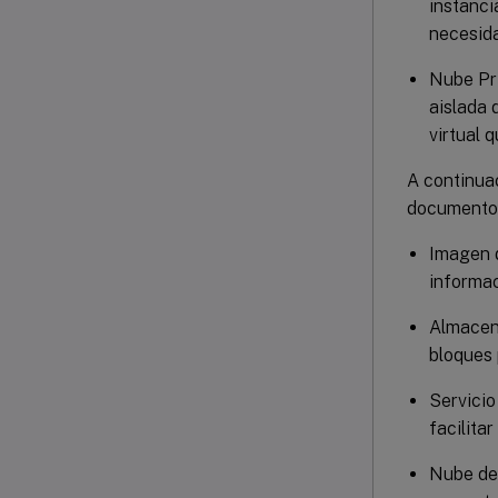
instanci
necesida
Nube Pri
aislada 
virtual q
A continuac
documento c
Imagen 
informac
Almacen
bloques 
Servicio
facilita
Nube de 