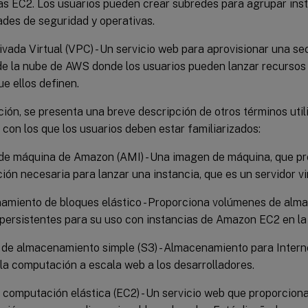
as EC2. Los usuarios pueden crear subredes para agrupar ins
des de seguridad y operativas.
vada Virtual (VPC) - Un servicio web para aprovisionar una s
de la nube de AWS donde los usuarios pueden lanzar recurso
ue ellos definen.
ión, se presenta una breve descripción de otros términos util
on los que los usuarios deben estar familiarizados:
de máquina de Amazon (AMI) - Una imagen de máquina, que pr
ión necesaria para lanzar una instancia, que es un servidor vir
amiento de bloques elástico - Proporciona volúmenes de alm
persistentes para su uso con instancias de Amazon EC2 en l
 de almacenamiento simple (S3) - Almacenamiento para Intern
r la computación a escala web a los desarrolladores.
computación elástica (EC2) - Un servicio web que proporcion