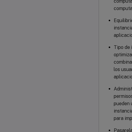
computac
computac
Equilibr
instanci
aplicaci
Tipo de 
optimiza
combinac
los usua
aplicaci
Administ
permisos
pueden u
instanci
para imp
Pasarela