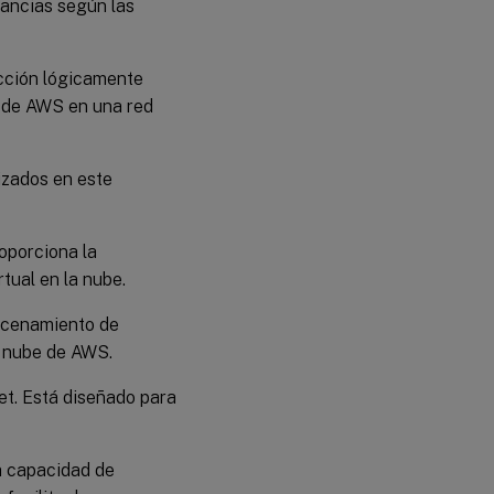
tancias según las
ección lógicamente
s de AWS en una red
izados en este
oporciona la
tual en la nube.
acenamiento de
a nube de AWS.
et. Está diseñado para
a capacidad de