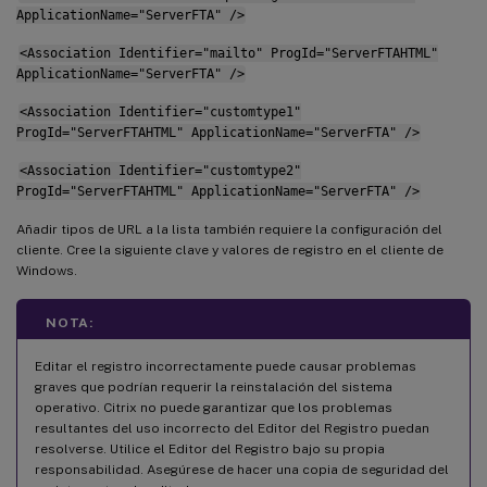
ApplicationName="ServerFTA" />
<Association Identifier="mailto" ProgId="ServerFTAHTML"
ApplicationName="ServerFTA" />
<Association Identifier="customtype1"
ProgId="ServerFTAHTML" ApplicationName="ServerFTA" />
<Association Identifier="customtype2"
ProgId="ServerFTAHTML" ApplicationName="ServerFTA" />
Añadir tipos de URL a la lista también requiere la configuración del
cliente. Cree la siguiente clave y valores de registro en el cliente de
Windows.
NOTA:
Editar el registro incorrectamente puede causar problemas
graves que podrían requerir la reinstalación del sistema
operativo. Citrix no puede garantizar que los problemas
resultantes del uso incorrecto del Editor del Registro puedan
resolverse. Utilice el Editor del Registro bajo su propia
responsabilidad. Asegúrese de hacer una copia de seguridad del