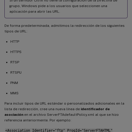
Si un servidor Citrix no tiene la configuración de la Directiva de
grupo, Windows pide a los usuarios que seleccionen una
aplicación para abrir las URL.
De forma predeterminada, admitimos la redirección de los siguientes
tipos de URL:
HTTP
HTTPS
RTSP
RTSPU
PNM
MMS
Para incluir tipos de URL estándar o personalizados adicionales en la
lista de redirección, cree una nueva línea de
identificador de
asociación
en el archivo ServerFTAdefaultPolicy.xml al que se hizo
referencia anteriormente. Por ejemplo:
<Association Identifier="ftp" ProgId="ServerFTAHTML"