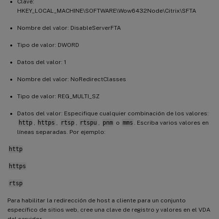
Clave:
HKEY_LOCAL_MACHINE\SOFTWARE\Wow6432Node\Citrix\SFTA
Nombre del valor: DisableServerFTA
Tipo de valor: DWORD
Datos del valor: 1
Nombre del valor: NoRedirectClasses
Tipo de valor: REG_MULTI_SZ
Datos del valor: Especifique cualquier combinación de los valores:
http
,
https
,
rtsp
,
rtspu
,
pnm
o
mms
. Escriba varios valores en
líneas separadas. Por ejemplo:
http
https
rtsp
Para habilitar la redirección de host a cliente para un conjunto
específico de sitios web, cree una clave de registro y valores en el VDA
del servidor.