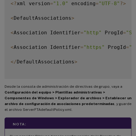
<
?
xml version
=
"1.0"
 encoding
=
"UTF-8"
?
>
<
DefaultAssociations
>
<
Association Identifier
=
"http"
 ProgId
=
"Se
<
Association Identifier
=
"https"
 ProgId
=
"S
<
/
DefaultAssociations
>
Desde la consola de administración de directivas de grupo, vaya a
Configuración del equipo > Plantillas administrativas >
Componentes de Windows > Explorador de archivos > Establecer un
archivo de configuración de asociaciones predeterminadas
, y guarde
el archivo ServerFTAdefaultPolicy.xml.
NOTA: