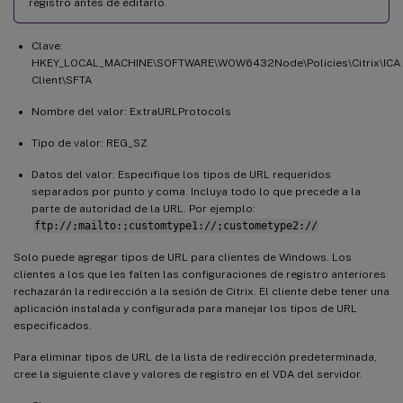
registro antes de editarlo.
Clave:
HKEY_LOCAL_MACHINE\SOFTWARE\WOW6432Node\Policies\Citrix\ICA
Client\SFTA
Nombre del valor: ExtraURLProtocols
Tipo de valor: REG_SZ
Datos del valor: Especifique los tipos de URL requeridos
separados por punto y coma. Incluya todo lo que precede a la
parte de autoridad de la URL. Por ejemplo:
ftp://;mailto:;customtype1://;custometype2://
Solo puede agregar tipos de URL para clientes de Windows. Los
clientes a los que les falten las configuraciones de registro anteriores
rechazarán la redirección a la sesión de Citrix. El cliente debe tener una
aplicación instalada y configurada para manejar los tipos de URL
especificados.
Para eliminar tipos de URL de la lista de redirección predeterminada,
cree la siguiente clave y valores de registro en el VDA del servidor.