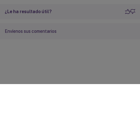
¿Le ha resultado útil?
Envíenos sus comentarios
Comentarios sobre el sitio
Sus opciones de privacidad
Condiciones legales y de
privacidad
Preferencias de cookies
docs.cloud.com
© 1999-
2026
Cloud Software Group, Inc. All rights reserved.