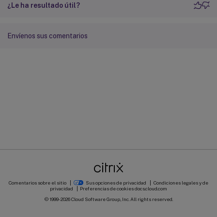
¿Le ha resultado útil?
Envíenos sus comentarios
Comentarios sobre el sitio
Sus opciones de privacidad
Condiciones legales y de
privacidad
Preferencias de cookies
docs.cloud.com
© 1999-
2026
Cloud Software Group, Inc. All rights reserved.