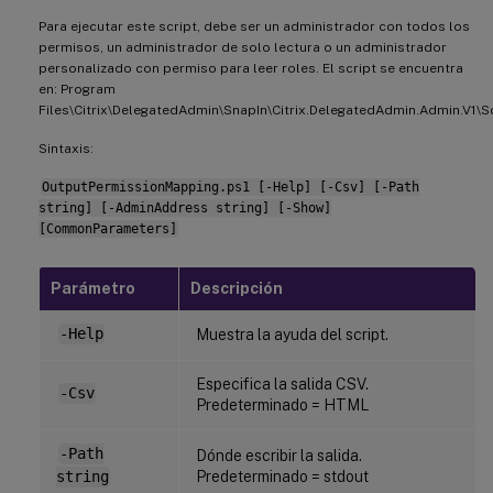
Para ejecutar este script, debe ser un administrador con todos los
permisos, un administrador de solo lectura o un administrador
personalizado con permiso para leer roles. El script se encuentra
en: Program
Files\Citrix\DelegatedAdmin\SnapIn\Citrix.DelegatedAdmin.Admin.V1\Sc
Sintaxis:
OutputPermissionMapping.ps1 [-Help] [-Csv] [-Path
string] [-AdminAddress string] [-Show]
[CommonParameters]
Parámetro
Descripción
-Help
Muestra la ayuda del script.
Especifica la salida CSV.
-Csv
Predeterminado = HTML
-Path
Dónde escribir la salida.
Predeterminado = stdout
string