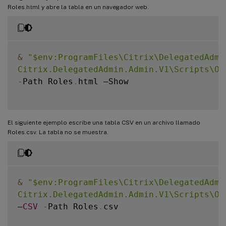
Roles.html y abre la tabla en un navegador web.
&
"$env:ProgramFiles\Citrix\DelegatedAdmin
Citrix.DelegatedAdmin.Admin.V1\Scripts\Ou
-
Path Roles
.
html –Show

El siguiente ejemplo escribe una tabla CSV en un archivo llamado
Roles.csv. La tabla no se muestra.
&
"$env:ProgramFiles\Citrix\DelegatedAdmin
Citrix.DelegatedAdmin.Admin.V1\Scripts\Ou
–
CSV
-
Path Roles
.
csv
