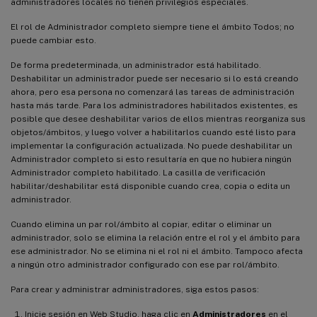
administradores locales no tienen privilegios especiales.
El rol de Administrador completo siempre tiene el ámbito Todos; no
puede cambiar esto.
De forma predeterminada, un administrador está habilitado.
Deshabilitar un administrador puede ser necesario si lo está creando
ahora, pero esa persona no comenzará las tareas de administración
hasta más tarde. Para los administradores habilitados existentes, es
posible que desee deshabilitar varios de ellos mientras reorganiza sus
objetos/ámbitos, y luego volver a habilitarlos cuando esté listo para
implementar la configuración actualizada. No puede deshabilitar un
Administrador completo si esto resultaría en que no hubiera ningún
Administrador completo habilitado. La casilla de verificación
habilitar/deshabilitar está disponible cuando crea, copia o edita un
administrador.
Cuando elimina un par rol/ámbito al copiar, editar o eliminar un
administrador, solo se elimina la relación entre el rol y el ámbito para
ese administrador. No se elimina ni el rol ni el ámbito. Tampoco afecta
a ningún otro administrador configurado con ese par rol/ámbito.
Para crear y administrar administradores, siga estos pasos:
Inicie sesión en Web Studio, haga clic en
Administradores
en el