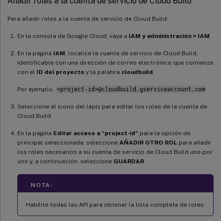
Añadir roles a la cuenta de servicio de Cloud Build
Para añadir roles a la cuenta de servicio de Cloud Build:
En la consola de Google Cloud, vaya a
IAM y administración > IAM
.
En la página
IAM
, localice la cuenta de servicio de Cloud Build,
identificable con una dirección de correo electrónico que comienza
con el
ID del proyecto
y la palabra
cloudbuild
.
Por ejemplo,
<project-id>@cloudbuild.gserviceaccount.com
Seleccione el icono del lápiz para editar los roles de la cuenta de
Cloud Build.
En la página
Editar acceso a “project-id”
para la opción de
principal seleccionada, seleccione
AÑADIR OTRO ROL
para añadir
los roles necesarios a su cuenta de servicio de Cloud Build uno por
uno y, a continuación, seleccione
GUARDAR
.
NOTA:
Habilite todas las API para obtener la lista completa de roles.