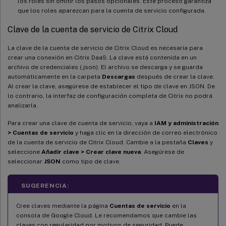
los roles sin omitir los pasos opcionales. Este proceso garantiza
que los roles aparezcan para la cuenta de servicio configurada.
Clave de la cuenta de servicio de Citrix Cloud
La clave de la cuenta de servicio de Citrix Cloud es necesaria para
crear una conexión en Citrix DaaS. La clave está contenida en un
archivo de credenciales (.json). El archivo se descarga y se guarda
automáticamente en la carpeta
Descargas
después de crear la clave.
Al crear la clave, asegúrese de establecer el tipo de clave en JSON. De
lo contrario, la interfaz de configuración completa de Citrix no podrá
analizarla.
Para crear una clave de cuenta de servicio, vaya a
IAM y administración
> Cuentas de servicio
y haga clic en la dirección de correo electrónico
de la cuenta de servicio de Citrix Cloud. Cambie a la pestaña
Claves
y
seleccione
Añadir clave > Crear clave nueva
. Asegúrese de
seleccionar
JSON
como tipo de clave.
SUGERENCIA:
Cree claves mediante la página
Cuentas de servicio
en la
consola de Google Cloud. Le recomendamos que cambie las
claves con regularidad por motivos de seguridad. Puede