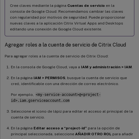
Cree claves mediante la página
Cuentas de servicio
en la
consola de Google Cloud. Recomendamos cambiar las claves
con regularidad por motivos de seguridad. Puede proporcionar
nuevas claves a la aplicación Citrix Virtual Apps and Desktops
editando una conexión de Google Cloud existente.
Agregar roles a la cuenta de servicio de Citrix Cloud
Para agregar roles a la cuenta de servicio de Citrix Cloud:
En la consola de Google Cloud, vaya a
IAM y administración > IAM
.
En la página
IAM > PERMISOS
, busque la cuenta de servicio que
creó, identificable con una dirección de correo electrónico.
Por ejemplo,
<my-service-account>@<project-
id>.iam.gserviceaccount.com
Seleccione el icono de lápiz para editar el acceso al principal de la
cuenta de servicio.
En la página
Editar acceso a “project-id”
para la opción de
principal seleccionada, seleccione
AÑADIR OTRO ROL
para añadir