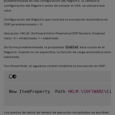
predeterminada en una configuración del Registro. Si cambia la
configuración del Registro antes de instalar el VDA, se utilizará ese
valor.
Configuración del Registro que controla la inscripción automática en
CEIP (predeterminado = 1):
Ubicación: HKLM: \Software\Citrix\Telemetry\CEIP Nombre: Enabled
Valor: 0 = inhabilitado, 1 = habilitado
De forma predeterminada, la propiedad
Enabled
está oculta en el
Registro. Cuando no se especifica, la función de carga automática está
habilitada.
Con PowerShell, el siguiente cmdlet inhabilita la inscripción en CEIP:
New
-
ItemProperty 
-
Path 
HKLM
:
\
SOFTWARE
\Cit
Los puntos de datos de tiempo de ejecución recopilados se escriben