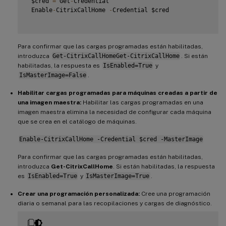
 $cred 
=
 Get
-
Credential

 Enable
-
CitrixCallHome 
-
Credential $cred

Para confirmar que las cargas programadas están habilitadas,
introduzca
Get-CitrixCallHomeGet-CitrixCallHome
. Si están
habilitadas, la respuesta es
IsEnabled=True
y
IsMasterImage=False
.
Habilitar cargas programadas para máquinas creadas a partir de
una imagen maestra:
Habilitar las cargas programadas en una
imagen maestra elimina la necesidad de configurar cada máquina
que se crea en el catálogo de máquinas.
Enable-CitrixCallHome -Credential $cred -MasterImage
Para confirmar que las cargas programadas están habilitadas,
introduzca
Get-CitrixCallHome
. Si están habilitadas, la respuesta
es
IsEnabled=True
y
IsMasterImage=True
.
Crear una programación personalizada:
Cree una programación
diaria o semanal para las recopilaciones y cargas de diagnóstico.