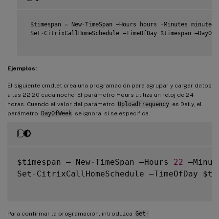
 $timespan 
=
 New
-
TimeSpan –Hours hours 
-
Minutes minutes

 Set
-
CitrixCallHomeSchedule –TimeOfDay $timespan –DayOfW
Ejemplos:
El siguiente cmdlet crea una programación para agrupar y cargar datos
a las 22:20 cada noche. El parámetro Hours utiliza un reloj de 24
horas. Cuando el valor del parámetro
UploadFrequency
es Daily, el
parámetro
DayOfWeek
se ignora, si se especifica.
$timespan – New
-
TimeSpan –Hours 
22
 –Minut
Set
-
CitrixCallHomeSchedule –TimeOfDay $ti
Para confirmar la programación, introduzca
Get-