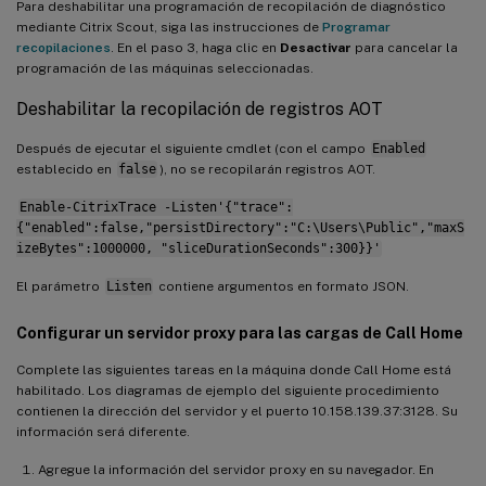
Para deshabilitar una programación de recopilación de diagnóstico
mediante Citrix Scout, siga las instrucciones de
Programar
recopilaciones
. En el paso 3, haga clic en
Desactivar
para cancelar la
programación de las máquinas seleccionadas.
Deshabilitar la recopilación de registros AOT
Después de ejecutar el siguiente cmdlet (con el campo
Enabled
establecido en
false
), no se recopilarán registros AOT.
Enable-CitrixTrace -Listen'{"trace":
{"enabled":false,"persistDirectory":"C:\Users\Public","maxS
izeBytes":1000000, "sliceDurationSeconds":300}}'
El parámetro
Listen
contiene argumentos en formato JSON.
Configurar un servidor proxy para las cargas de Call Home
Complete las siguientes tareas en la máquina donde Call Home está
habilitado. Los diagramas de ejemplo del siguiente procedimiento
contienen la dirección del servidor y el puerto 10.158.139.37:3128. Su
información será diferente.
Agregue la información del servidor proxy en su navegador. En