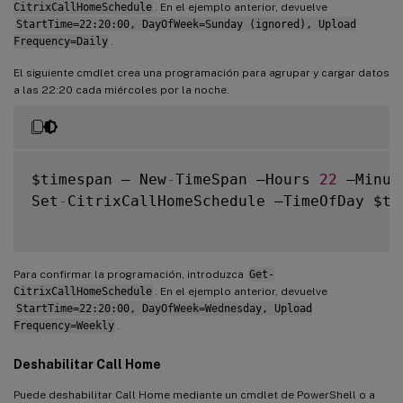
CitrixCallHomeSchedule
. En el ejemplo anterior, devuelve
StartTime=22:20:00, DayOfWeek=Sunday (ignored), Upload
Frequency=Daily
.
El siguiente cmdlet crea una programación para agrupar y cargar datos
a las 22:20 cada miércoles por la noche.
$timespan – New
-
TimeSpan –Hours 
22
 –Minut
Set
-
CitrixCallHomeSchedule –TimeOfDay $ti
Para confirmar la programación, introduzca
Get-
CitrixCallHomeSchedule
. En el ejemplo anterior, devuelve
StartTime=22:20:00, DayOfWeek=Wednesday, Upload
Frequency=Weekly
.
Deshabilitar Call Home
Puede deshabilitar Call Home mediante un cmdlet de PowerShell o a