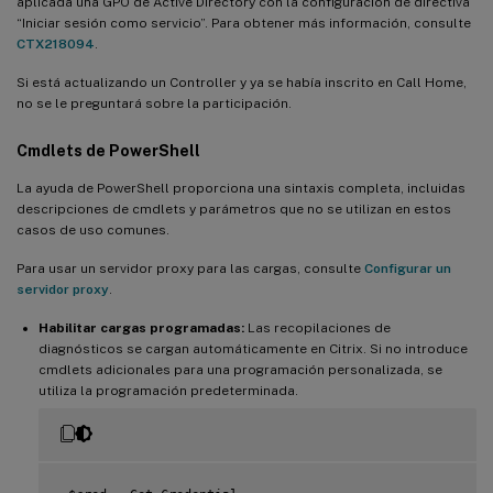
aplicada una GPO de Active Directory con la configuración de directiva
“Iniciar sesión como servicio”. Para obtener más información, consulte
CTX218094
.
Si está actualizando un Controller y ya se había inscrito en Call Home,
no se le preguntará sobre la participación.
Cmdlets de PowerShell
La ayuda de PowerShell proporciona una sintaxis completa, incluidas
descripciones de cmdlets y parámetros que no se utilizan en estos
casos de uso comunes.
Para usar un servidor proxy para las cargas, consulte
Configurar un
servidor proxy
.
Habilitar cargas programadas:
Las recopilaciones de
diagnósticos se cargan automáticamente en Citrix. Si no introduce
cmdlets adicionales para una programación personalizada, se
utiliza la programación predeterminada.