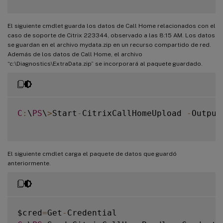
El siguiente cmdlet guarda los datos de Call Home relacionados con el
caso de soporte de Citrix 223344, observado a las 8:15 AM. Los datos
se guardan en el archivo mydata.zip en un recurso compartido de red.
Además de los datos de Call Home, el archivo
“c:\Diagnostics\ExtraData.zip” se incorporará al paquete guardado.
C
:
\
PS
\
>
Start
-
CitrixCallHomeUpload 
-
Output
El siguiente cmdlet carga el paquete de datos que guardó
anteriormente.
$cred
=
Get
-