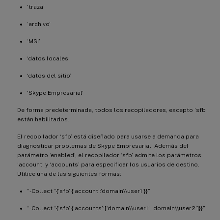
‘traza’
‘archivo’
‘MSI’
‘datos locales’
‘datos del sitio’
‘Skype Empresarial’
De forma predeterminada, todos los recopiladores, excepto ‘sfb’,
están habilitados.
El recopilador ‘sfb’ está diseñado para usarse a demanda para
diagnosticar problemas de Skype Empresarial. Además del
parámetro ‘enabled’, el recopilador ‘sfb’ admite los parámetros
‘account’ y ‘accounts’ para especificar los usuarios de destino.
Utilice una de las siguientes formas:
“-Collect “{‘sfb’:{‘account’:’domain\\user1’}}”
“-Collect “{‘sfb’:{‘accounts’:[‘domain\\user1’, ‘domain\\user2’]}}”