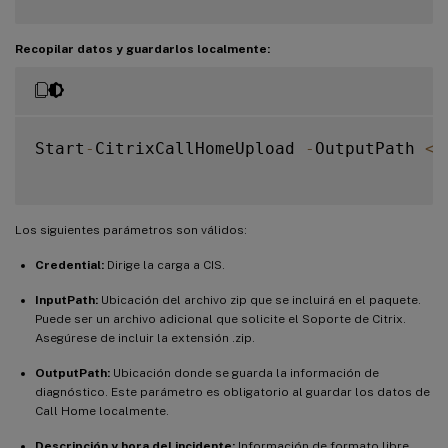
Recopilar datos y guardarlos localmente:
Start
-
CitrixCallHomeUpload 
-
OutputPath 
<
S
Los siguientes parámetros son válidos:
Credential:
Dirige la carga a CIS.
InputPath:
Ubicación del archivo zip que se incluirá en el paquete.
Puede ser un archivo adicional que solicite el Soporte de Citrix.
Asegúrese de incluir la extensión .zip.
OutputPath:
Ubicación donde se guarda la información de
diagnóstico. Este parámetro es obligatorio al guardar los datos de
Call Home localmente.
Descripción y hora del incidente:
Información de formato libre