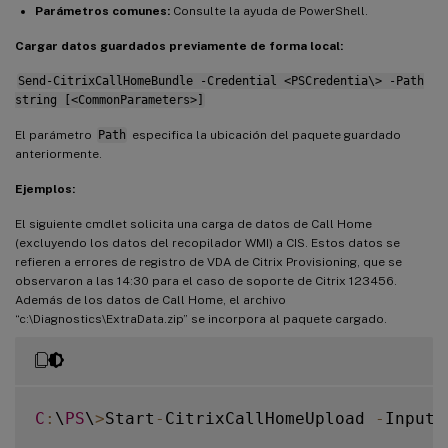
Parámetros comunes:
Consulte la ayuda de PowerShell.
Cargar datos guardados previamente de forma local:
Send-CitrixCallHomeBundle -Credential <PSCredentia\> -Path
string [<CommonParameters>]
El parámetro
Path
especifica la ubicación del paquete guardado
anteriormente.
Ejemplos:
El siguiente cmdlet solicita una carga de datos de Call Home
(excluyendo los datos del recopilador WMI) a CIS. Estos datos se
refieren a errores de registro de VDA de Citrix Provisioning, que se
observaron a las 14:30 para el caso de soporte de Citrix 123456.
Además de los datos de Call Home, el archivo
“c:\Diagnostics\ExtraData.zip” se incorpora al paquete cargado.
C
:
\
PS
\
>
Start
-
CitrixCallHomeUpload 
-
InputP