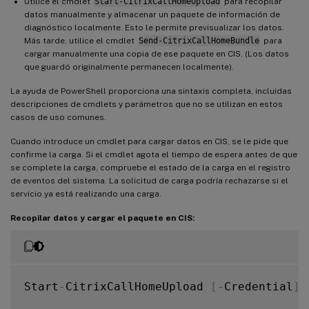
Utilice el cmdlet
Start-CitrixCallHomeUpload
para recopilar
datos manualmente y almacenar un paquete de información de
diagnóstico localmente. Esto le permite previsualizar los datos.
Más tarde, utilice el cmdlet
Send-CitrixCallHomeBundle
para
cargar manualmente una copia de ese paquete en CIS. (Los datos
que guardó originalmente permanecen localmente).
La ayuda de PowerShell proporciona una sintaxis completa, incluidas
descripciones de cmdlets y parámetros que no se utilizan en estos
casos de uso comunes.
Cuando introduce un cmdlet para cargar datos en CIS, se le pide que
confirme la carga. Si el cmdlet agota el tiempo de espera antes de que
se complete la carga, compruebe el estado de la carga en el registro
de eventos del sistema. La solicitud de carga podría rechazarse si el
servicio ya está realizando una carga.
Recopilar datos y cargar el paquete en CIS:
Start
-
CitrixCallHomeUpload 
[
-
Credential
]
 