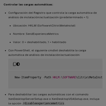
Controlar las cargas automáticas:
Configuración del Registro que controla la carga automática de
análisis de instalación/actualización (predeterminado = 1):
Ubicación: HKLM:\Software\Citrix\MetaInstall
Nombre: SendExperienceMetrics
Valor: 0 = deshabilitado, 1 = habilitado
Con PowerShell, el siguiente cmdlet deshabilita la carga
automática de análisis de instalación/actualización:
 New
-
ItemProperty 
-
Path 
HKLM
:
\
SOFTWARE
\Citrix\MetaInstal
Para deshabilitar las cargas automáticas con el comando
XenDesktopServerSetup.exe o XenDesktopVDASetup.exe, incluya
la opción
/disableexperiencemetrics
.