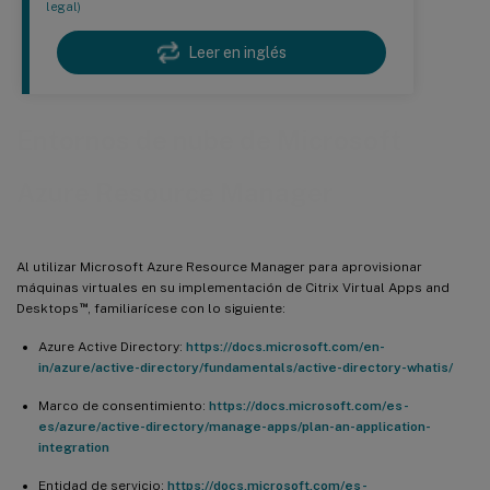
legal)
Leer en inglés
Entornos de nube de Microsoft
Azure Resource Manager
Al utilizar Microsoft Azure Resource Manager para aprovisionar
máquinas virtuales en su implementación de Citrix Virtual Apps and
™
Desktops
, familiarícese con lo siguiente:
Azure Active Directory:
https://docs.microsoft.com/en-
in/azure/active-directory/fundamentals/active-directory-whatis/
Marco de consentimiento:
https://docs.microsoft.com/es-
es/azure/active-directory/manage-apps/plan-an-application-
integration
Entidad de servicio:
https://docs.microsoft.com/es-