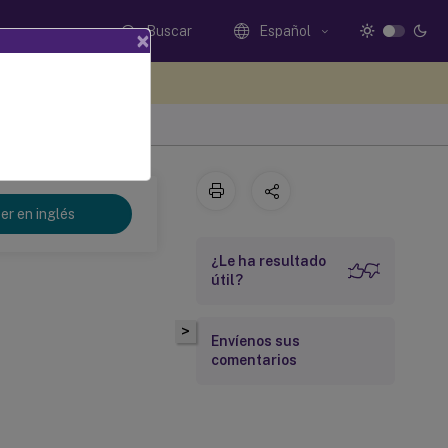
Buscar
Español
×
e sus comentarios aquí
er en inglés
¿Le ha resultado
útil?
>
Envíenos sus
comentarios