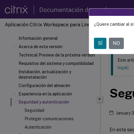
Documentación de productos
Aplicación Citrix Workspace
para Linux
¿Quiere cambiar al si
Este contenid
Información general
Aplica
SÍ
NO
Acerca de esta versión
Technical Preview de la próxima versión
Este art
Requisitos del sistema y compatibilidad
legal)
Instalación, actualización y
desinstalación
Configuración del almacén
Segu
Experiencia en la aplicación
<
Seguridad y autenticación
Seguridad
January 
Proteger comunicaciones
Autenticación
En esta sec