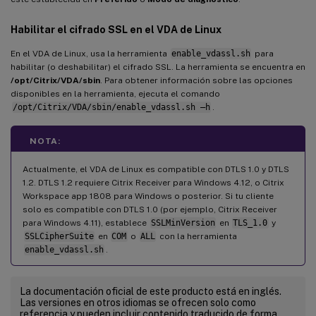
Habilitar el cifrado SSL en el VDA de Linux
En el VDA de Linux, usa la herramienta
enable_vdassl.sh
para
habilitar (o deshabilitar) el cifrado SSL. La herramienta se encuentra en
/opt/Citrix/VDA/sbin
. Para obtener información sobre las opciones
disponibles en la herramienta, ejecuta el comando
/opt/Citrix/VDA/sbin/enable_vdassl.sh –h
.
NOTA:
Actualmente, el VDA de Linux es compatible con DTLS 1.0 y DTLS
1.2. DTLS 1.2 requiere Citrix Receiver para Windows 4.12, o Citrix
Workspace app 1808 para Windows o posterior. Si tu cliente
solo es compatible con DTLS 1.0 (por ejemplo, Citrix Receiver
para Windows 4.11), establece
SSLMinVersion
en
TLS_1.0
y
SSLCipherSuite
en
COM
o
ALL
con la herramienta
enable_vdassl.sh
.
La documentación oficial de este producto está en inglés.
Las versiones en otros idiomas se ofrecen solo como
referencia y pueden incluir contenido traducido de forma