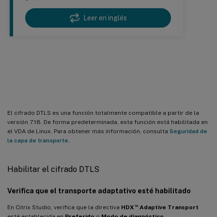
Leer en inglés
Protege las sesiones de usuario con
DTLS
El cifrado DTLS es una función totalmente compatible a partir de la
versión 7.18. De forma predeterminada, esta función está habilitada en
el VDA de Linux. Para obtener más información, consulta
Seguridad de
la capa de transporte
.
Habilitar el cifrado DTLS
Verifica que el transporte adaptativo esté habilitado
™
En Citrix Studio, verifica que la directiva
HDX
Adaptive Transport
esté establecida en
Preferido
o
Modo de diagnóstico
.