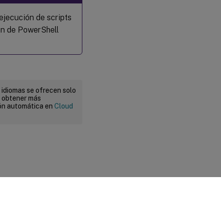
ejecución de scripts
ión de PowerShell
 idiomas se ofrecen solo
a obtener más
ión automática en
Cloud