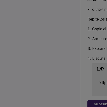
citrix-li
Repite los 
Copia el
Abre una
Explora 
Ejecuta 
.
\Up
SUGERE