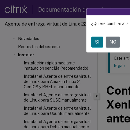
Documentación de productos
Agente de entrega virtual de Linux 2201
¿Quiere cambiar al si
Este contenid
Agente 
Novedades
SÍ
NO
Requisitos del sistema
Instalar
Este art
Instalación rápida mediante
legal)
instalación sencilla (recomendado)
Instalar el Agente de entrega virtual
de Linux para Amazon Linux 2,
Conf
CentOS y RHEL manualmente
Instalar el Agente de entrega virtual
<
XenD
de Linux para SUSE manualmente
Instalar el Agente de entrega virtual
de Linux para Ubuntu manualmente
ante
Instalar el Agente de entrega virtual
de Linux para Debian manualmente