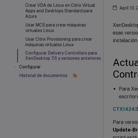
Crear VDA de Linux en Citrix Virtual
April 10,
Apps and Desktops
Standard para
Azure
XenDesktop
Usar MCS para crear máquinas
virtuales Linux
esas versio
Usar Citrix Provisioning
para crear
instalación
máquinas virtuales Linux
Configurar Delivery Controllers para
XenDesktop 7.6 y versiones anteriores
Actua
Configurar
Contr
Historial de documentos
Para Xen
escritor
CTX1424
Para versi
Update-Br
script está