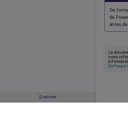
De forma
de PowerS
antes de 
La documen
como refer
informació
Software 
VER PDF