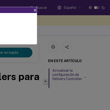
Buscar
Español
×
e sus comentarios aquí
er en inglés
EN ESTE ARTÍCULO
Actualizar la
lers para
configuración de
™
Delivery Controller
>