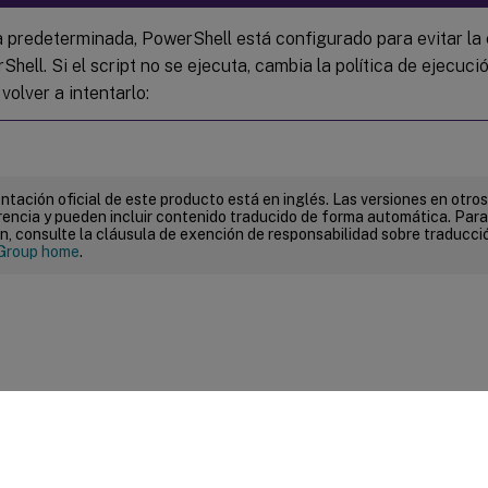
 predeterminada, PowerShell está configurado para evitar la 
hell. Si el script no se ejecuta, cambia la política de ejecuc
volver a intentarlo:
tación oficial de este producto está en inglés. Las versiones en otros
encia y pueden incluir contenido traducido de forma automática. Par
n, consulte la cláusula de exención de responsabilidad sobre traducc
Group home
.