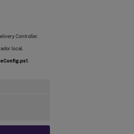
livery Controller.
ador local.
eConfig.ps1
.