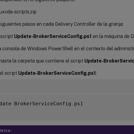
nuxvda-scripts.zip
siguientes pasos en cada Delivery Controller de la granja:
 script
Update-BrokerServiceConfig.ps1
en la máquina de De
 consola de Windows PowerShell en el contexto del administr
hasta la carpeta que contiene el script
Update-BrokerServic
el script
Update-BrokerServiceConfig.ps1
:
date
-
BrokerServiceConfig
.
ps1

NCIA: