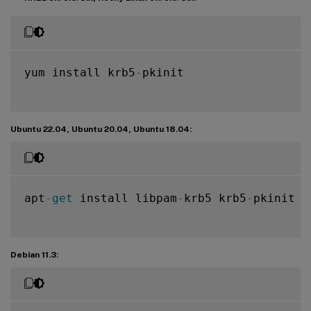
yum install krb5
-
pkinit

Ubuntu 22.04, Ubuntu 20.04, Ubuntu 18.04:
apt
-
get
 install libpam
-
krb5 krb5
-
pkinit

Debian 11.3: