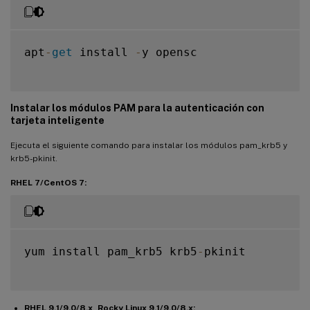
apt
-
get
 install 
-
y opensc

Instalar los módulos PAM para la autenticación con
tarjeta inteligente
Ejecuta el siguiente comando para instalar los módulos pam_krb5 y
krb5-pkinit.
RHEL 7/CentOS 7:
yum install pam_krb5 krb5
-
pkinit

RHEL 9.1/9.0/8.x, Rocky Linux 9.1/9.0/8.x: