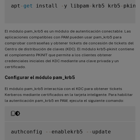
apt
-
get
 install 
-
y libpam
-
krb5 krb5
-
pkinit
El módulo pam_krb5 es un módulo de autenticación conectable. Las
aplicaciones compatibles con PAM pueden usar pam_krb5 para
comprobar contraseñas y obtener tickets de concesión de tickets del
Centro de distribución de claves (KDC). El módulo krb5-pkinit contiene
el complemento PKINIT que permite a los clientes obtener
credenciales iniciales del KDC mediante una clave privada y un
certificado.
Configurar el módulo pam_krb5
El módulo pam_krb5 interactúa con el KDC para obtener tickets
Kerberos mediante certificados en la tarjeta inteligente. Para habilitar
la autenticación pam_krb5 en PAM, ejecuta el siguiente comando:
authconfig 
--
enablekrb5 
--
update
