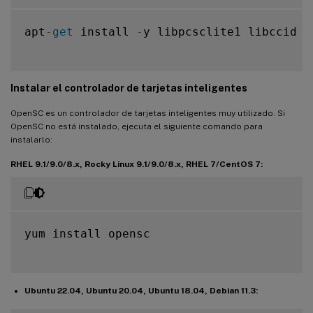
apt
-
get
 install 
-
y libpcsclite1 libccid

Instalar el controlador de tarjetas inteligentes
OpenSC es un controlador de tarjetas inteligentes muy utilizado. Si
OpenSC no está instalado, ejecuta el siguiente comando para
instalarlo:
RHEL 9.1/9.0/8.x, Rocky Linux 9.1/9.0/8.x, RHEL 7/CentOS 7:
yum install opensc

Ubuntu 22.04, Ubuntu 20.04, Ubuntu 18.04, Debian 11.3: