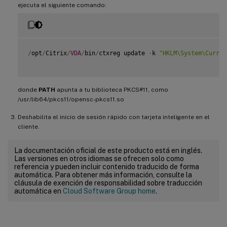
ejecuta el siguiente comando:
/
opt
/
Citrix
/
VDA
/
bin
/
ctxreg update 
-
k 
"HKLM\System\Curren
donde
PATH
apunta a tu biblioteca PKCS#11, como
/usr/lib64/pkcs11/opensc-pkcs11.so
Deshabilita el inicio de sesión rápido con tarjeta inteligente en el
cliente.
La documentación oficial de este producto está en inglés.
Las versiones en otros idiomas se ofrecen solo como
referencia y pueden incluir contenido traducido de forma
automática. Para obtener más información, consulte la
cláusula de exención de responsabilidad sobre traducción
automática en
Cloud Software Group home
.