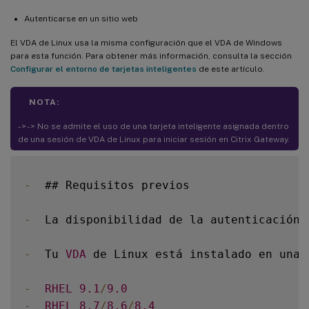
Autenticarse en un sitio web
El VDA de Linux usa la misma configuración que el VDA de Windows
para esta función. Para obtener más información, consulta la sección
Configurar el entorno de tarjetas inteligentes
de este artículo.
NOTA:
- > - > No se admite el uso de una tarjeta inteligente asignada dentro
de una sesión de VDA de Linux para iniciar sesión en Citrix Gateway.
-
  ## Requisitos previos

-
  La disponibilidad de la autenticación 
-
  Tu 
VDA
 de Linux está instalado en una 
-
RHEL
9.1
/
9.0
-
RHEL
8.7
/
8.6
/
8.4