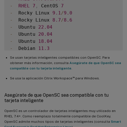
-
RHEL
7
,
 CentOS 
7
-
  Rocky Linux 
9.1
/
9.0
-
  Rocky Linux 
8.7
/
8.6
-
  Ubuntu 
22.04
-
  Ubuntu 
20.04
-
  Ubuntu 
18.04
-
  Debian 
11.3
Se usan tarjetas inteligentes compatibles con OpenSC. Para
 Después de completar la instalación del 
obtener más información, consulta
Asegúrate de que OpenSC sea
compatible con tu tarjeta inteligente
.
™
Se usa la aplicación Citrix Workspace
para Windows.
Asegúrate de que OpenSC sea compatible con tu
tarjeta inteligente
OpenSC es un controlador de tarjetas inteligentes muy utilizado en
RHEL 7.4+. Como reemplazo totalmente compatible de CoolKey,
OpenSC admite muchos tipos de tarjetas inteligentes (consulta
Smart
Card Support in Red Hat Enterprise Linux
).