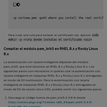
cp certnew
.
pem 
<
path where you install the root certific
Para crear una ruta para instalar el certificado raíz, ejecuta
sudo
mdkir -p <ruta donde instalas el certificado raíz>
.
Compilar el módulo pam_krb5 en RHEL 8.x y Rocky Linux
8.x
La autenticación con tarjeta inteligente depende del módulo
pam_krb5, que está obsoleto en RHEL 8.x y Rocky Linux 8.x. Los
siguientes pasos son necesarios si quieres usar la autenticación con
tarjeta inteligente en máquinas RHEL 8.x y Rocky Linux 8.x entregadas
en modo de SO multisesión. Para la autenticación con tarjeta
inteligente en máquinas RHEL 8.x y Rocky Linux 8.x entregadas en
modo de SO de sesión única (VDI), puedes omitir los siguientes pasos.
Descarga el código fuente de pam_krb5-2.4.8-6 desde
https://centos.pkgs.org/7/centos-x86_64/pam_krb5-2.4.8-
6.el7.x86_64.rpm.html
.