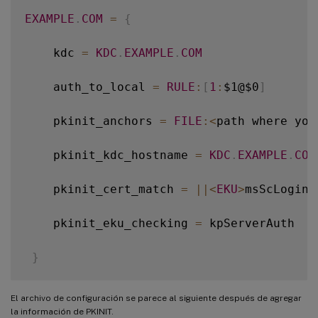
EXAMPLE
.
COM
=
{
    kdc 
=
KDC
.
EXAMPLE
.
COM
    auth_to_local 
=
RULE
:
[
1
:
$1@$0
]
    pkinit_anchors 
=
FILE
:
<
path where you
    pkinit_kdc_hostname 
=
KDC
.
EXAMPLE
.
COM
    pkinit_cert_match 
=
||
<
EKU
>
msScLogin
,
    pkinit_eku_checking 
=
 kpServerAuth

}
El archivo de configuración se parece al siguiente después de agregar
la información de PKINIT.