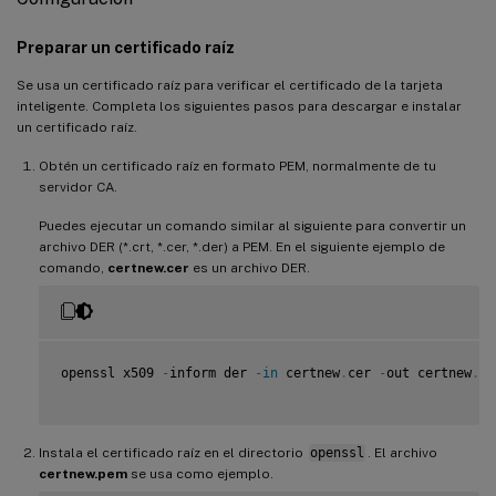
Preparar un certificado raíz
Se usa un certificado raíz para verificar el certificado de la tarjeta
inteligente. Completa los siguientes pasos para descargar e instalar
un certificado raíz.
Obtén un certificado raíz en formato PEM, normalmente de tu
servidor CA.
Puedes ejecutar un comando similar al siguiente para convertir un
archivo DER (*.crt, *.cer, *.der) a PEM. En el siguiente ejemplo de
comando,
certnew.cer
es un archivo DER.
openssl x509 
-
inform der 
-
in
 certnew
.
cer 
-
out certnew
.
pe
Instala el certificado raíz en el directorio
openssl
. El archivo
certnew.pem
se usa como ejemplo.