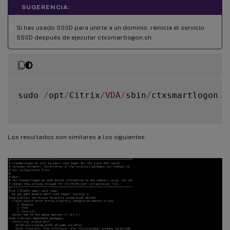
SUGERENCIA:
Si has usado SSSD para unirte a un dominio, reinicia el servicio
SSSD después de ejecutar ctxsmartlogon.sh.
sudo 
/
opt
/
Citrix
/
VDA
/
sbin
/
ctxsmartlogon
.
s
Los resultados son similares a los siguientes: