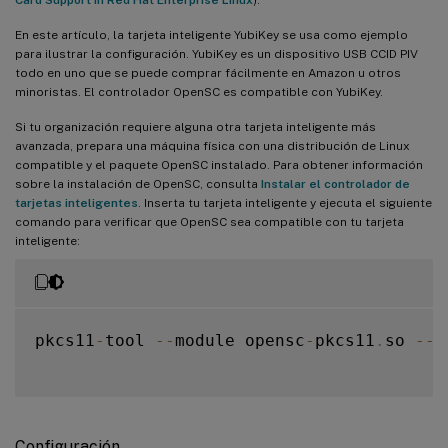
En este artículo, la tarjeta inteligente YubiKey se usa como ejemplo
para ilustrar la configuración. YubiKey es un dispositivo USB CCID PIV
todo en uno que se puede comprar fácilmente en Amazon u otros
minoristas. El controlador OpenSC es compatible con YubiKey.
Si tu organización requiere alguna otra tarjeta inteligente más
avanzada, prepara una máquina física con una distribución de Linux
compatible y el paquete OpenSC instalado. Para obtener información
sobre la instalación de OpenSC, consulta
Instalar el controlador de
tarjetas inteligentes
. Inserta tu tarjeta inteligente y ejecuta el siguiente
comando para verificar que OpenSC sea compatible con tu tarjeta
inteligente:
pkcs11
-
tool 
--
module opensc
-
pkcs11
.
so 
--
l
Configuración