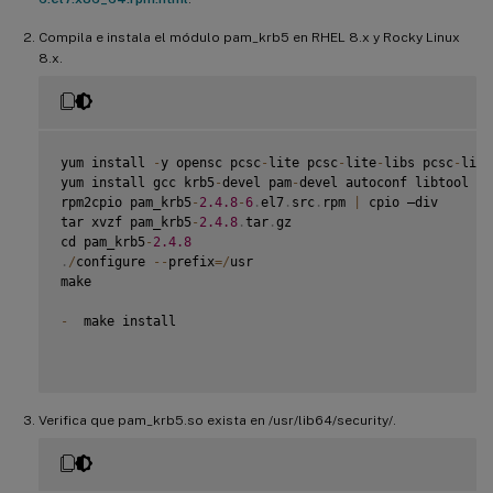
Compila e instala el módulo pam_krb5 en RHEL 8.x y Rocky Linux
8.x.
yum install 
-
y opensc pcsc
-
lite pcsc
-
lite
-
libs pcsc
-
lite
yum install gcc krb5
-
devel pam
-
devel autoconf libtool

rpm2cpio pam_krb5
-
2.4
.8
-
6
.
el7
.
src
.
rpm 
|
 cpio –div

tar xvzf pam_krb5
-
2.4
.8
.
tar
.
gz

cd pam_krb5
-
2.4
.8
.
/
configure 
--
prefix
=
/
usr

make

-
  make install

Verifica que pam_krb5.so exista en /usr/lib64/security/.