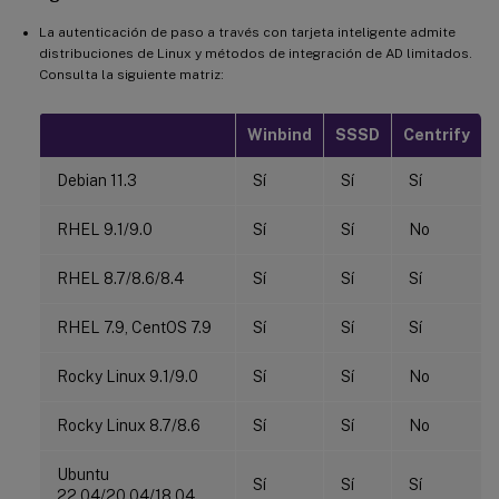
La autenticación de paso a través con tarjeta inteligente admite
distribuciones de Linux y métodos de integración de AD limitados.
Consulta la siguiente matriz:
Winbind
SSSD
Centrify
Debian 11.3
Sí
Sí
Sí
RHEL 9.1/9.0
Sí
Sí
No
RHEL 8.7/8.6/8.4
Sí
Sí
Sí
RHEL 7.9, CentOS 7.9
Sí
Sí
Sí
Rocky Linux 9.1/9.0
Sí
Sí
No
Rocky Linux 8.7/8.6
Sí
Sí
No
Ubuntu
Sí
Sí
Sí
22.04/20.04/18.04