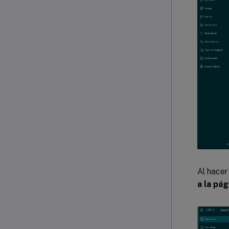
Al hacer
a la pá