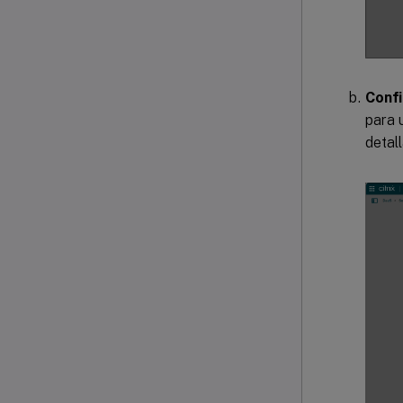
Confi
para 
detal