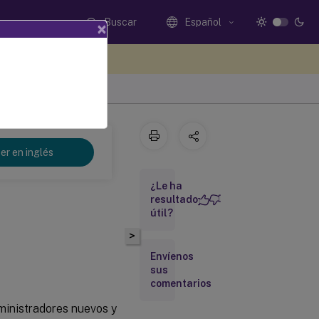
Buscar
Español
×
e sus comentarios aquí
er en inglés
¿Le ha
resultado
útil?
>
Envíenos
sus
comentarios
dministradores nuevos y