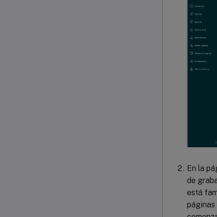
En la pá
de graba
está fam
páginas 
comenza