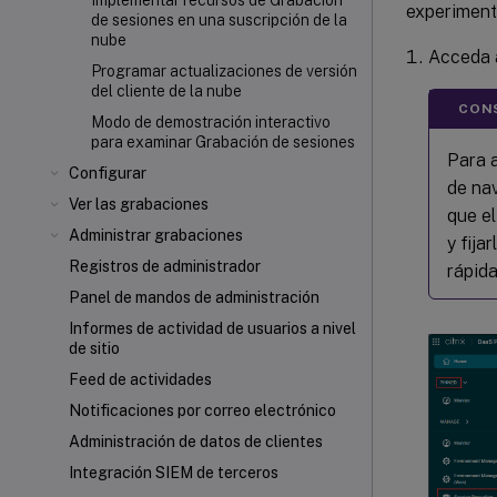
Implementar recursos de Grabación
experimenta
de sesiones en una suscripción de la
nube
Acceda a
Programar actualizaciones de versión
del cliente de la nube
CONS
Modo de demostración interactivo
para examinar Grabación de sesiones
Para a
Configurar
de na
Ver las grabaciones
que e
Administrar grabaciones
y fija
Registros de administrador
rápid
Panel de mandos de administración
Informes de actividad de usuarios a nivel
de sitio
Feed de actividades
Notificaciones por correo electrónico
Administración de datos de clientes
Integración SIEM de terceros