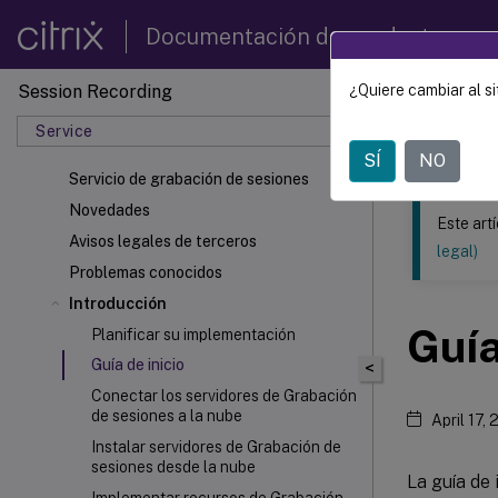
Documentación de productos
Session Recording
¿Quiere cambiar al si
Este contenid
Service
Grabac
SÍ
NO
Servicio de grabación de sesiones
Novedades
Este art
Avisos legales de terceros
legal)
Problemas conocidos
Introducción
Guía
Planificar su implementación
Guía de inicio
<
Conectar los servidores de Grabación
de sesiones a la nube
April 17,
Instalar servidores de Grabación de
sesiones desde la nube
La guía de 