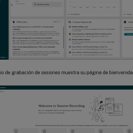
cio de grabación de sesiones muestra su página de bienvenida