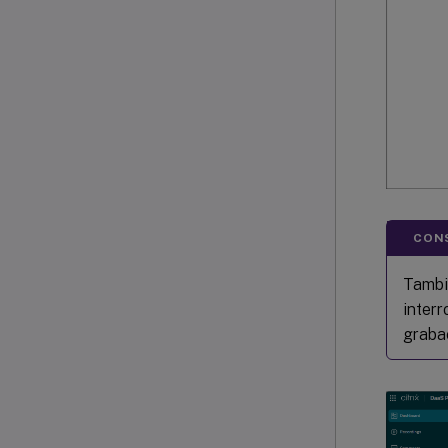
CONS
Tambié
interr
grabac