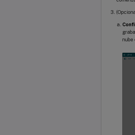
(Opciona
Confi
graba
nube 