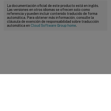
La documentación oficial de este producto está en inglés.
Las versiones en otros idiomas se ofrecen solo como
referencia y pueden incluir contenido traducido de forma
automática. Para obtener más información, consulte la
cláusula de exención de responsabilidad sobre traducción
automática en
Cloud Software Group home
.
Comentarios sobre el sitio
Sus opciones de privacidad
Condiciones legales y de
privacidad
Preferencias de cookies
docs.cloud.com