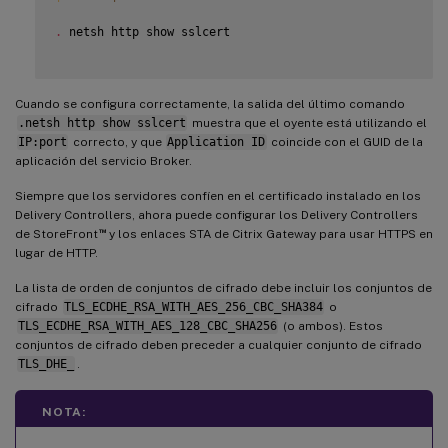
.
 netsh http show sslcert

Cuando se configura correctamente, la salida del último comando
.netsh http show sslcert
muestra que el oyente está utilizando el
IP:port
correcto, y que
Application ID
coincide con el GUID de la
aplicación del servicio Broker.
Siempre que los servidores confíen en el certificado instalado en los
Delivery Controllers, ahora puede configurar los Delivery Controllers
™
de StoreFront
y los enlaces STA de Citrix Gateway para usar HTTPS en
lugar de HTTP.
La lista de orden de conjuntos de cifrado debe incluir los conjuntos de
cifrado
TLS_ECDHE_RSA_WITH_AES_256_CBC_SHA384
o
TLS_ECDHE_RSA_WITH_AES_128_CBC_SHA256
(o ambos). Estos
conjuntos de cifrado deben preceder a cualquier conjunto de cifrado
TLS_DHE_
.
NOTA: