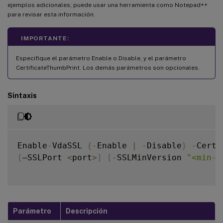
ejemplos adicionales; puede usar una herramienta como Notepad++
para revisar esta información.
IMPORTANTE:
Especifique el parámetro Enable o Disable, y el parámetro
CertificateThumbPrint. Los demás parámetros son opcionales.
Sintaxis
Enable
-
VdaSSL 
{
-
Enable 
|
-
Disable
}
-
Certi
[
–SSLPort 
<
port
>
]
[
-
SSLMinVersion 
"<min-s
Parámetro
Descripción