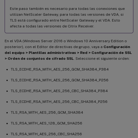
Este paso también es necesario para todas las conexiones que
utilizan NetScaler Gateway, para todas las versiones de VDA, si
TLS está configurado entre NetScaler Gateway y el VDA. Esto
afecta a todas las versiones de Citrix Receiver.
En el VDA (Windows Server 2016 o Windows 10 Anniversary Edition o
posterior), con el Editor de directivas de grupo, vaya a
Configuración
del equipo > Plantillas administrativas > Red > Configuración de SSL
> Orden de conjuntos de cifrado SSL
. Seleccione el siguiente orden:
TLS_ECDHE_RSA_WITH_AES_256_GCM_SHA384_P384
TLS_ECDHE_RSA_WITH_AES_256_GCM_SHA384_P256
TLS_ECDHE_RSA_WITH_AES_256_CBC_SHA384_P384
TLS_ECDHE_RSA_WITH_AES_256_CBC_SHA384_P256
TLS_RSA_WITH_AES_256_GCM_SHA384
TLS_RSA_WITH_AES_128_GCM_SHA256
TLS_RSA_WITH_AES_256_CBC_SHA256