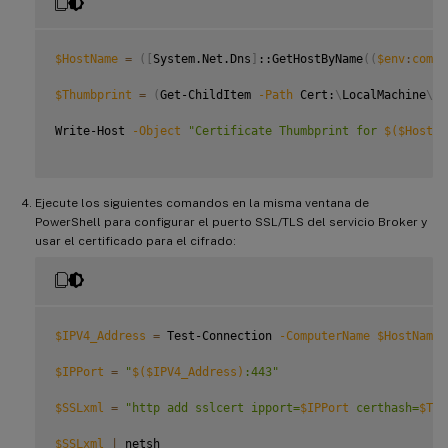
$HostName
=
(
[
System.Net.Dns
]
::GetHostByName
((
$env
:
compu
$Thumbprint
=
(
Get-ChildItem 
-Path
 Cert:
\
LocalMachine
\
My
Write-Host 
-Object
"Certificate Thumbprint for 
$(
$HostNa
Ejecute los siguientes comandos en la misma ventana de
PowerShell para configurar el puerto SSL/TLS del servicio Broker y
usar el certificado para el cifrado:
$IPV4_Address
=
 Test-Connection 
-ComputerName
$HostName
$IPPort
=
"
$(
$IPV4_Address
)
:443"
$SSLxml
=
"http add sslcert ipport=
$IPPort
 certhash=
$Thu
$SSLxml
|
 netsh
