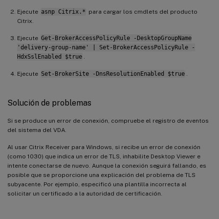
Ejecute
asnp Citrix.*
para cargar los cmdlets del producto
Citrix.
Ejecute
Get-BrokerAccessPolicyRule -DesktopGroupName
'delivery-group-name' | Set-BrokerAccessPolicyRule -
HdxSslEnabled $true
.
Ejecute
Set-BrokerSite -DnsResolutionEnabled $true
.
Solución de problemas
Si se produce un error de conexión, compruebe el registro de eventos
del sistema del VDA.
Al usar Citrix Receiver para Windows, si recibe un error de conexión
(como 1030) que indica un error de TLS, inhabilite Desktop Viewer e
intente conectarse de nuevo. Aunque la conexión seguirá fallando, es
posible que se proporcione una explicación del problema de TLS
subyacente. Por ejemplo, especificó una plantilla incorrecta al
solicitar un certificado a la autoridad de certificación.