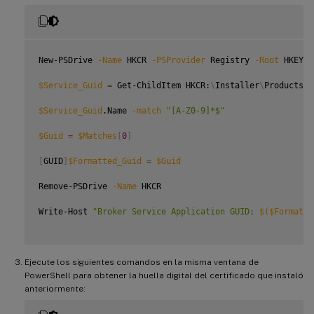
New-PSDrive 
-Name
 HKCR 
-PSProvider
 Registry 
-Root
 HKEY_C
$Service_Guid
=
 Get-ChildItem HKCR:
\
Installer
\
Products 
-
$Service_Guid
.Name 
-match
"[A-Z0-9]*$"
$Guid
=
$Matches
[
0
]
[
GUID
]
$Formatted_Guid
=
$Guid
Remove-PSDrive 
-Name
 HKCR

Write-Host 
"Broker Service Application GUID: 
$(
$Formatte
Ejecute los siguientes comandos en la misma ventana de
PowerShell para obtener la huella digital del certificado que instaló
anteriormente: