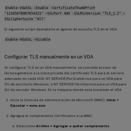
Enable-VdaSSL –Enable -CertificateThumbPrint
"12345678987654321" –SSLPort 400 -SSLMinVersion "TLS_1.2" –
SSLCipherSuite "All"
El siguiente script deshabilita el agente de escucha TLS en el VDA.
Enable-VdaSSL –Disable
Configurar TLS manualmente en un VDA
Al configurar TLS en un VDA manualmente, se concede acceso de
lectura genérico a la clave privada del certificado TLS para el servicio
adecuado en cada VDA: NT SERVICE\PorticaService para un VDA para
SO de escritorio Windows, o NT SERVICE\TermService para un VDA para
SO de servidor Windows. En la máquina donde está instalado el VDA:
Inicie la Consola de administración de Microsoft (MMC):
Inicio >
Ejecutar > mmc.exe
.
Agregue el complemento Certificados a la MMC:
Seleccione
Archivo > Agregar o quitar complemento
.