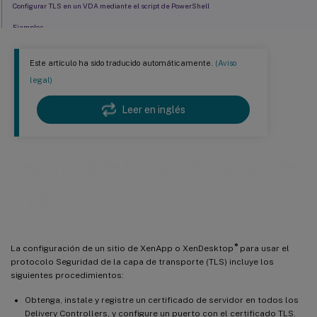
Configurar TLS en un VDA mediante el script de PowerShell
Ejemplos
Configurar TLS manualmente en un VDA
Este artículo ha sido traducido automáticamente.
(Aviso
Configurar TLS en grupos de entrega
legal)
Solución de problemas
Leer en inglés
Comunicación entre Controller y VDA
TLS y redirección de vídeo HTML5
Seguridad de la capa de transporte
(TLS)
®
La configuración de un sitio de XenApp o XenDesktop
para usar el
protocolo Seguridad de la capa de transporte (TLS) incluye los
siguientes procedimientos:
Obtenga, instale y registre un certificado de servidor en todos los
Delivery Controllers, y configure un puerto con el certificado TLS.