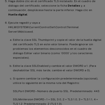
Haga doble clic en el certificado TLS instalado. En el cuadro de
diálogo del certificado, seleccione la ficha
Detalles
y, a
continuación, desplácese hasta la parte inferior. Haga clic en
Huella digital
.
Ejecute regedit y vaya a
HKLM\SYSTEM\CurrentControlSet\Control\Terminal
Server\Wds\icawd.
Edite la clave SSL Thumbprint y copie el valor de la huella digital
del certificado TLS en este valor binario. Puede ignorar sin
problemas los elementos desconocidos en el cuadro de
diálogo Editar valor binario (como ‘0000’ y los caracteres
especiales).
Edite la clave SSLEnabled y cambie el valor DWORD a 1. (Para
deshabilitar SSL más tarde, cambie el valor DWORD a 0).
Si quiere cambiar la configuración predeterminada (opcional),
utilice lo siguiente en la misma ruta del Registro:
SSLPort DWORD – Número de puerto SSL. Predeterminado: 443.
SSLMinVersion DWORD – 1 = SSL 3.0, 2 = TLS 1.0, 3 = TLS 1.1, 4 =
TLS 1.2. Predeterminado: 2 (TLS 1.0).