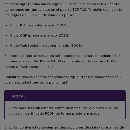
antes de agregar una nueva regla que permite al servicio ICA aceptar
conexiones entrantes solo en el puerto TCP TLS. También deshabilita
las reglas del Firewall de Windows para:
Citrix ICA (predeterminado: 1494)
Citrix CGP (predeterminado: 2598)
Citrix WebSocket (predeterminado: 8008)
El efecto es que los usuarios solo pueden conectarse mediante TLS;
no pueden usar ICA/HDX, ICA/HDX con fiabilidad de sesión o HDX a
través de WebSocket sin TLS.
Consulte (/es-es/xenapp-and-xendesktop/current-release/technical-
overview/default-network-ports.html).
NOTA:
Para máquinas sin estado, como destinos PVS o clones MCS, se
utiliza un certificado FQDN de forma predeterminada.
El script contiene las siguientes descripciones de sintaxis, además de