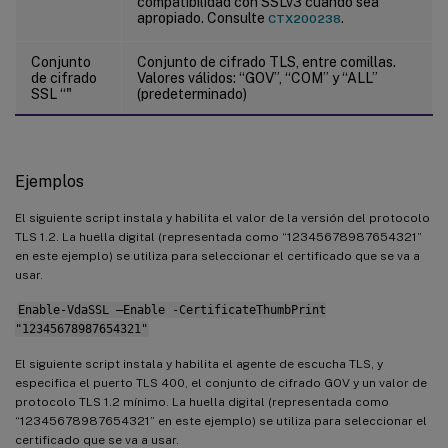
compatibilidad con SSLv3 cuando sea
apropiado. Consulte
.
CTX200238
Conjunto
Conjunto de cifrado TLS, entre comillas.
de cifrado
Valores válidos: “GOV”, “COM” y “ALL”
SSL “
"
(predeterminado)
Ejemplos
El siguiente script instala y habilita el valor de la versión del protocolo
TLS 1.2. La huella digital (representada como “12345678987654321”
en este ejemplo) se utiliza para seleccionar el certificado que se va a
usar.
Enable-VdaSSL –Enable -CertificateThumbPrint
"12345678987654321"
El siguiente script instala y habilita el agente de escucha TLS, y
especifica el puerto TLS 400, el conjunto de cifrado GOV y un valor de
protocolo TLS 1.2 mínimo. La huella digital (representada como
“12345678987654321” en este ejemplo) se utiliza para seleccionar el
certificado que se va a usar.