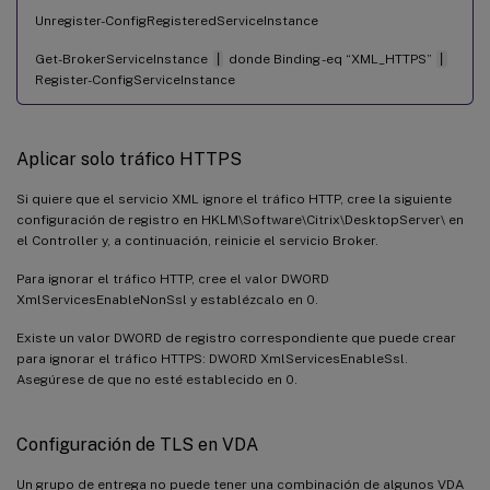
Unregister-ConfigRegisteredServiceInstance
Get-BrokerServiceInstance
|
donde Binding -eq “XML_HTTPS”
|
Register-ConfigServiceInstance
Aplicar solo tráfico HTTPS
Si quiere que el servicio XML ignore el tráfico HTTP, cree la siguiente
configuración de registro en HKLM\Software\Citrix\DesktopServer\ en
el Controller y, a continuación, reinicie el servicio Broker.
Para ignorar el tráfico HTTP, cree el valor DWORD
XmlServicesEnableNonSsl y establézcalo en 0.
Existe un valor DWORD de registro correspondiente que puede crear
para ignorar el tráfico HTTPS: DWORD XmlServicesEnableSsl.
Asegúrese de que no esté establecido en 0.
Configuración de TLS en VDA
Un grupo de entrega no puede tener una combinación de algunos VDA