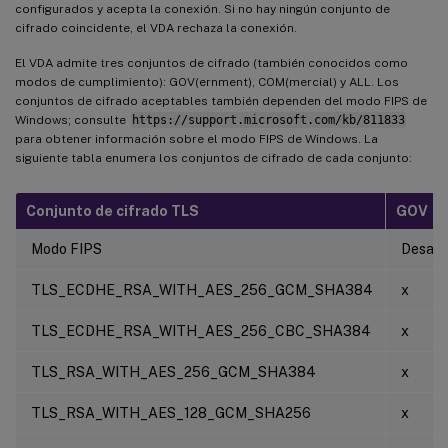
configurados y acepta la conexión. Si no hay ningún conjunto de
cifrado coincidente, el VDA rechaza la conexión.
El VDA admite tres conjuntos de cifrado (también conocidos como
modos de cumplimiento): GOV(ernment), COM(mercial) y ALL. Los
conjuntos de cifrado aceptables también dependen del modo FIPS de
Windows; consulte
https://support.microsoft.com/kb/811833
para obtener información sobre el modo FIPS de Windows. La
siguiente tabla enumera los conjuntos de cifrado de cada conjunto:
Conjunto de cifrado TLS
GOV
Modo FIPS
Desact
TLS_ECDHE_RSA_WITH_AES_256_GCM_SHA384
x
TLS_ECDHE_RSA_WITH_AES_256_CBC_SHA384
x
TLS_RSA_WITH_AES_256_GCM_SHA384
x
TLS_RSA_WITH_AES_128_GCM_SHA256
x