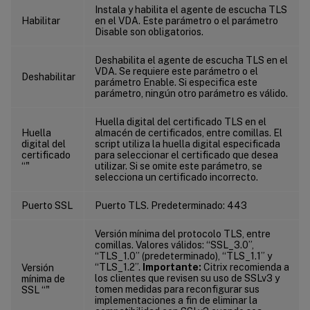
Instala y habilita el agente de escucha TLS
Habilitar
en el VDA. Este parámetro o el parámetro
Disable son obligatorios.
Deshabilita el agente de escucha TLS en el
VDA. Se requiere este parámetro o el
Deshabilitar
parámetro Enable. Si especifica este
parámetro, ningún otro parámetro es válido.
Huella digital del certificado TLS en el
Huella
almacén de certificados, entre comillas. El
digital del
script utiliza la huella digital especificada
certificado
para seleccionar el certificado que desea
“
"
utilizar. Si se omite este parámetro, se
selecciona un certificado incorrecto.
Puerto SSL
Puerto TLS. Predeterminado: 443
Versión mínima del protocolo TLS, entre
comillas. Valores válidos: “SSL_3.0”,
“TLS_1.0” (predeterminado), “TLS_1.1” y
“TLS_1.2”.
Importante:
Citrix recomienda a
Versión
los clientes que revisen su uso de SSLv3 y
mínima de
tomen medidas para reconfigurar sus
SSL “
"
implementaciones a fin de eliminar la