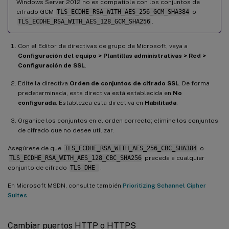
Windows Server 2012 no es compatible con los conjuntos de
cifrado GCM
TLS_ECDHE_RSA_WITH_AES_256_GCM_SHA384
o
TLS_ECDHE_RSA_WITH_AES_128_GCM_SHA256
.
Con el Editor de directivas de grupo de Microsoft, vaya a
Configuración del equipo > Plantillas administrativas > Red >
Configuración de SSL
.
Edite la directiva
Orden de conjuntos de cifrado SSL
. De forma
predeterminada, esta directiva está establecida en
No
configurada
. Establezca esta directiva en
Habilitada
.
Organice los conjuntos en el orden correcto; elimine los conjuntos
de cifrado que no desee utilizar.
Asegúrese de que
TLS_ECDHE_RSA_WITH_AES_256_CBC_SHA384
o
TLS_ECDHE_RSA_WITH_AES_128_CBC_SHA256
preceda a cualquier
conjunto de cifrado
TLS_DHE_
.
En Microsoft MSDN, consulte también
Prioritizing Schannel Cipher
Suites
.
Cambiar puertos HTTP o HTTPS