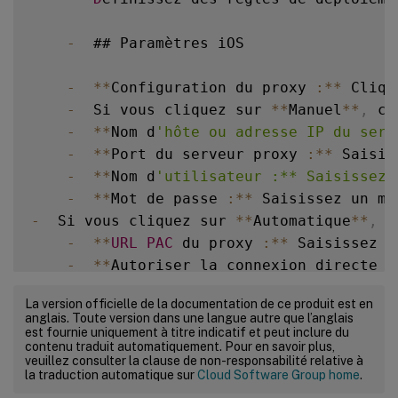
-
  ## Paramètres iOS

-
**
Configuration du proxy 
:
**
 Cliqu
-
  Si vous cliquez sur 
**
Manuel
**
,
 co
-
**
Nom d
'hôte ou adresse IP du serv
-
**
Port du serveur proxy 
:
**
 Saisis
-
**
Nom d
'utilisateur :** Saisissez 
-
**
Mot de passe 
:
**
 Saisissez un mo
-
  Si vous cliquez sur 
**
Automatique
**
,
 c
-
**
URL
PAC
 du proxy 
:
**
 Saisissez l
-
**
Autoriser la connexion directe s
-
**
Autoriser le contournement du pr
La version officielle de la documentation de ce produit est en
anglais. Toute version dans une langue autre que l’anglais
-
**
Paramètres de la stratégie
**
est fournie uniquement à titre indicatif et peut inclure du
contenu traduit automatiquement. Pour en savoir plus,
-
**
Supprimer la stratégie 
:
**
 Choisisse
veuillez consulter la clause de non-responsabilité relative à
la traduction automatique sur
-
**
S
électionner une date 
Cloud Software Group home
:
**
 Clique
.