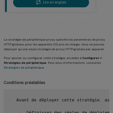
Lire en anglais
Stratégie de périphérique proxy
La stratégie de périphérique proxy spécifie les paramètres de proxy
HTTP globaux pour les appareils iOS pris en charge. Vous ne pouvez
déployer qu’une seule stratégie de proxy HTTP globale par appareil.
Pour ajouter ou configurer cette stratégie, accédez à
Configurer >
Stratégies de périphérique
. Pour plus d’informations, consultez
Stratégies de périphérique
.
Conditions préalables
-
  Avant de déployer cette stratégie
,
 ass
-
D
éfinissez des règles de déploieme