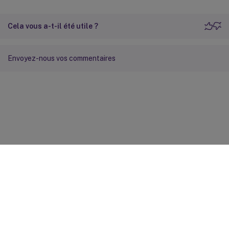
-
**
Durée avant 
suppression
(
en heur
Cela vous a-t-il été utile ?
Envoyez-nous vos commentaires
Commentaires sur le site
Vos préférences de confidentialité
Confidentialité et
conditions légales
Préférences de cookies
docs.cloud.com
© 1999-
2026
Cloud Software Group, Inc. All rights reserved.