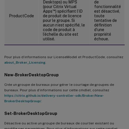
Desktops) ou MPS
de
(pour Citrix Virtual
fonctionnalité
™
Apps
) spécifiant l’ID
est désactivé,
ProductCode
de produit de licence
toute
pour le groupe. Si
tentative de
aucun n’est spécifié, le
définition
code de produit à
d’une
l’échelle du site est
propriété
utilisé.
échoue.
Pour plus d’informations sur LicenseModel et ProductCode, consultez
about_Broker_Licensing
.
New-BrokerDesktopGroup
Crée un groupe de bureaux pour gérer le courtage de groupes de
bureaux. Pour plus d’informations sur cette cmdlet, consultez
https://citrix.github.io/delivery-controller-sdk/Broker/New-
BrokerDesktopGroup/
.
Set-BrokerDesktopGroup
Désactive ou active un groupe de bureaux de courtier existant ou
modifie ses paramètres. Pour plus d’informations sur cette cmdlet,