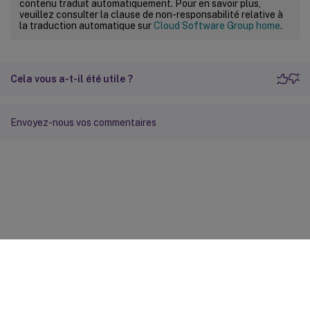
contenu traduit automatiquement. Pour en savoir plus,
veuillez consulter la clause de non-responsabilité relative à
la traduction automatique sur
Cloud Software Group home
.
Cela vous a-t-il été utile ?
Envoyez-nous vos commentaires