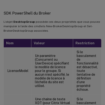
SDK PowerShell du Broker
L’objet
DesktopGroup
possède ces deux propriétés que vous pouvez
manipuler à l’aide des cmdlets New-BrokerDesktopGroup et Set-
BrokerDesktopGroup associées.
Nom
Valeur
Restriction
Si le
Un paramètre
basculement
(Concurrent ou
de
UserDevice) spécifiant
fonctionnalité
le modèle de licence
est désactivé,
LicenseModel
pour le groupe. Si
toute
aucun n’est spécifié, le
tentative de
modèle de licence à
définition
l’échelle du site est
d’une
utilisé.
propriété
échoue.
Une chaîne de texte
Si le
XDT (pour Citrix Virtual
basculement