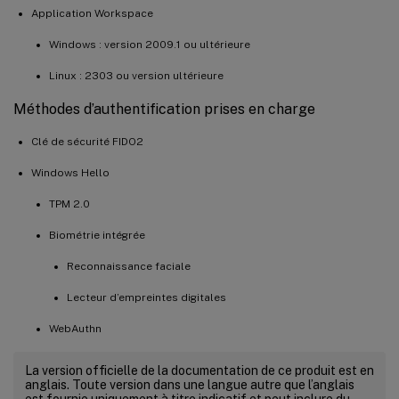
Application Workspace
Windows : version 2009.1 ou ultérieure
Linux : 2303 ou version ultérieure
Méthodes d’authentification prises en charge
Clé de sécurité FIDO2
Windows Hello
TPM 2.0
Biométrie intégrée
Reconnaissance faciale
Lecteur d’empreintes digitales
WebAuthn
La version officielle de la documentation de ce produit est en
anglais. Toute version dans une langue autre que l’anglais
est fournie uniquement à titre indicatif et peut inclure du