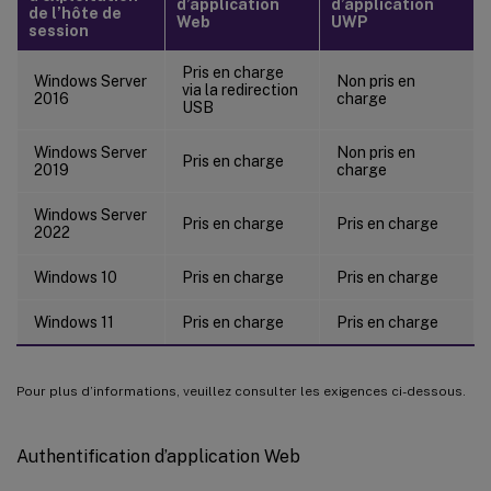
d’application
d’application
de l’hôte de
Web
UWP
session
Pris en charge
Windows Server
Non pris en
via la redirection
2016
charge
USB
Windows Server
Non pris en
Pris en charge
2019
charge
Windows Server
Pris en charge
Pris en charge
2022
Windows 10
Pris en charge
Pris en charge
Windows 11
Pris en charge
Pris en charge
Pour plus d’informations, veuillez consulter les exigences ci-dessous.
Authentification d’application Web