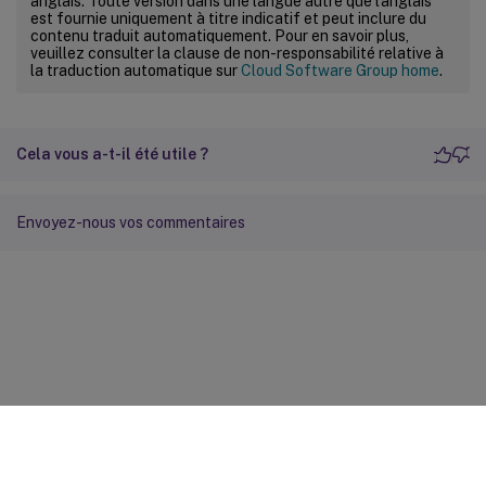
anglais. Toute version dans une langue autre que l’anglais
est fournie uniquement à titre indicatif et peut inclure du
contenu traduit automatiquement. Pour en savoir plus,
veuillez consulter la clause de non-responsabilité relative à
la traduction automatique sur
Cloud Software Group home
.
Cela vous a-t-il été utile ?
Envoyez-nous vos commentaires