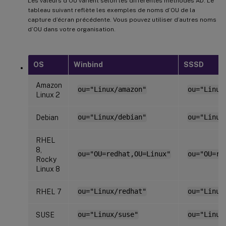
Les valeurs d’OU varient selon les différentes méthodes AD. Le
tableau suivant reflète les exemples de noms d’OU de la
capture d’écran précédente. Vous pouvez utiliser d’autres noms
d’OU dans votre organisation.
OS
Winbind
SSSD
Amazon
ou="Linux/amazon"
ou="Linux
Linux 2
Debian
ou="Linux/debian"
ou="Linux
RHEL
8,
ou="OU=redhat,OU=Linux"
ou="OU=re
Rocky
Linux 8
RHEL 7
ou="Linux/redhat"
ou="Linux
SUSE
ou="Linux/suse"
ou="Linux