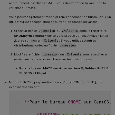
actuellement installé est MATE, vous devez définir la valeur de la
variable sur
mate
.
Vous pouvez également modifier l’environnement de bureau pour un
utilisateur de session cible en suivant les étapes suivantes :
Créez un fichier
.xsession
ou
.Xclients
sous le répertoire
$HOME/<username>
sur le VDA. Si vous utilisez Amazon Linux
2, créez un fichier
.Xclients
. Si vous utilisez d’autres
distributions, créez un fichier
.xsession
.
Modifiez le fichier
.xsession
ou
.Xclients
pour spécifier un
environnement de bureau basé sur les distributions.
Pour le bureau MATE sur Amazon Linux 2, Debian, RHEL 8,
SUSE 15 et Ubuntu
MSESSION=”$(type -p mate-session)” if [ -n “$MSESSION” ]; then
exec mate-session fi
-
**
Pour le bureau 
GNOME
 sur CentOS
,
GSESSION
=
"$(type -p gnome-sess