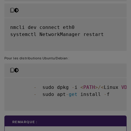
nmcli dev connect eth0

systemctl NetworkManager restart

Pour les distributions Ubuntu/Debian :
-
  sudo dpkg 
-
i 
<
PATH
>
/
<
Linux 
VDA
-
  sudo apt
-
get
 install 
-
f

REMARQUE :