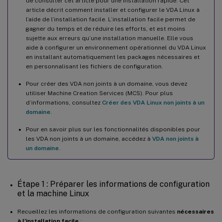
de consulter cet article pour une installation rapide. Cet
Les tentatives de lancement de sessions de bureau Ubuntu
article décrit comment installer et configurer le VDA Linux à
échouent en raison d’un répertoire personnel manquant
l’aide de l’installation facile. L’installation facile permet de
gagner du temps et de réduire les efforts, et est moins
La session ne se lance pas ou se termine rapidement avec une
sujette aux erreurs qu’une installation manuelle. Elle vous
erreur dbus
aide à configurer un environnement opérationnel du VDA Linux
en installant automatiquement les packages nécessaires et
SELinux empêche SSHD d’accéder au répertoire personnel
en personnalisant les fichiers de configuration.
Pour créer des VDA non joints à un domaine, vous devez
utiliser Machine Creation Services (MCS). Pour plus
d’informations, consultez
Créer des VDA Linux non joints à un
domaine
.
Pour en savoir plus sur les fonctionnalités disponibles pour
les VDA non joints à un domaine, accédez à
VDA non joints à
un domaine
.
Étape 1 : Préparer les informations de configuration
et la machine Linux
Recueillez les informations de configuration suivantes
nécessaires
à l’installation facile
: