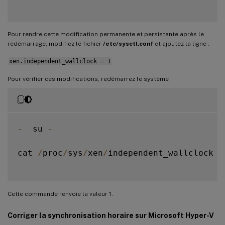
Pour rendre cette modification permanente et persistante après le
redémarrage, modifiez le fichier
/etc/sysctl.conf
et ajoutez la ligne :
xen.independent_wallclock = 1
Pour vérifier ces modifications, redémarrez le système :
-
  su 
-
cat 
/
proc
/
sys
/
xen
/
independent_wallclock

Cette commande renvoie la valeur 1.
Corriger la synchronisation horaire sur Microsoft Hyper-V