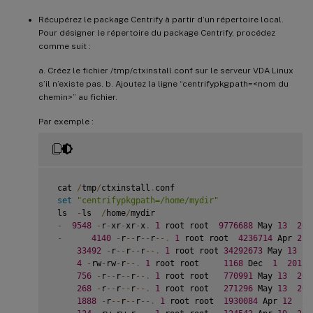
Récupérez le package Centrify à partir d’un répertoire local.
Pour désigner le répertoire du package Centrify, procédez
comme suit :
a. Créez le fichier /tmp/ctxinstall.conf sur le serveur VDA Linux
s’il n’existe pas. b. Ajoutez la ligne “centrifypkgpath=<nom du
chemin>” au fichier.
Par exemple :
 cat 
/
tmp
/
ctxinstall
.
conf

set
"centrifypkgpath=/home/mydir"
 ls  
-
ls  
/
home
/
mydir

-
9548
-
r
-
xr
-
xr
-
x
.
1
 root root  
9776688
 May 
13
201
-
4140
-
r
--
r
--
r
--
.
1
 root root  
4236714
 Apr 
21
33492
-
r
--
r
--
r
--
.
1
 root root 
34292673
 May 
13
2
4
-
rw
-
rw
-
r
--
.
1
 root root     
1168
 Dec  
1
2015
 
756
-
r
--
r
--
r
--
.
1
 root root   
770991
 May 
13
201
268
-
r
--
r
--
r
--
.
1
 root root   
271296
 May 
13
201
1888
-
r
--
r
--
r
--
.
1
 root root  
1930084
 Apr 
12
20