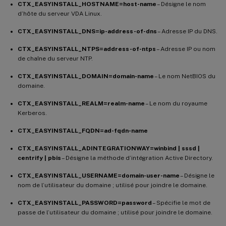
CTX_EASYINSTALL_HOSTNAME=host-name
– Désigne le nom
d’hôte du serveur VDA Linux.
CTX_EASYINSTALL_DNS=ip-address-of-dns
– Adresse IP du DNS.
CTX_EASYINSTALL_NTPS=address-of-ntps
– Adresse IP ou nom
de chaîne du serveur NTP.
CTX_EASYINSTALL_DOMAIN=domain-name
– Le nom NetBIOS du
domaine.
CTX_EASYINSTALL_REALM=realm-name
– Le nom du royaume
Kerberos.
CTX_EASYINSTALL_FQDN=ad-fqdn-name
CTX_EASYINSTALL_ADINTEGRATIONWAY=winbind | sssd |
centrify | pbis
– Désigne la méthode d’intégration Active Directory.
CTX_EASYINSTALL_USERNAME=domain-user-name
– Désigne le
nom de l’utilisateur du domaine ; utilisé pour joindre le domaine.
CTX_EASYINSTALL_PASSWORD=password
– Spécifie le mot de
passe de l’utilisateur du domaine ; utilisé pour joindre le domaine.