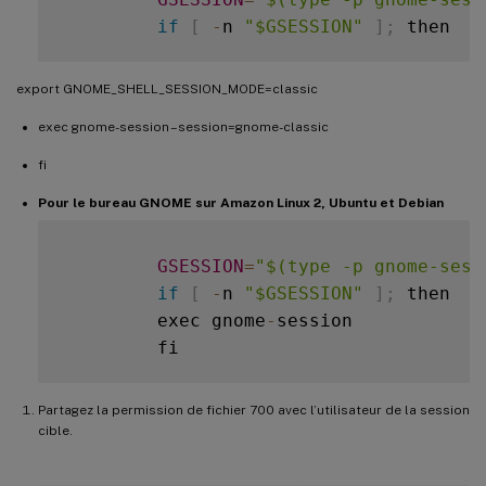
if
[
-
n 
"$GSESSION"
]
;
export GNOME_SHELL_SESSION_MODE=classic
exec gnome-session –session=gnome-classic
fi
Pour le bureau GNOME sur Amazon Linux 2, Ubuntu et Debian
GSESSION
=
"$(type -p gnome-sess
if
[
-
n 
"$GSESSION"
]
;
 then  

         exec gnome
-
session  

Partagez la permission de fichier 700 avec l’utilisateur de la session
cible.