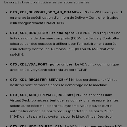
Le script ctxsetup.sh utilise les variables suivantes :
CTX_XDL_SUPPORT_DDC_AS_CNAME=Y | N
– Le VDA Linux prend
en charge la spécification d’un nom de Delivery Controller à l’aide
d’un enregistrement CNAME DNS.
CTX_XDL_DDC_LIST=’list-ddc-fqdns’
– Le VDA Linux requiert une
liste de noms de domaine complets (FQDN) de Delivery Controller
séparés par des espaces à utiliser pour l’enregistrement auprès
d’un Delivery Controller. Au moins un FQDN ou CNAME doit être
spécifié.
CTX_XDL_VDA_PORT=port-number
– Le VDA Linux communique
avec les Delivery Controllers via un port TCP/IP.
CTX_XDL_REGISTER_SERVICE=Y | N
– Les services Linux Virtual
Desktop sont démarrés après le démarrage de la machine.
CTX_XDL_ADD_FIREWALL_RULES=Y | N
– Les services Linux
Virtual Desktop nécessitent que les connexions réseau entrantes
soient autorisées via le pare-feu système. Vous pouvez ouvrir
automatiquement les ports requis (par défaut les ports 80 et
1494) dans le pare-feu système pour le Linux Virtual Desktop.
CTX_XDL_HDX_3D_PRO=Y | N
– Le VDA Linux prend en charge HDX