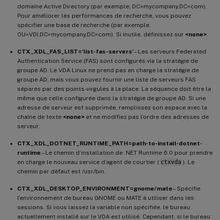
domaine Active Directory (par exemple, DC=mycompany,DC=com).
Pour améliorer les performances de recherche, vous pouvez
spécifier une base de recherche (par exemple,
OU=VDI,DC=mycompany,DC=com). Si inutile, définissez sur
<none>
.
CTX_XDL_FAS_LIST=’list-fas-servers’
– Les serveurs Federated
Authentication Service (FAS) sont configurés via la stratégie de
groupe AD. Le VDA Linux ne prend pas en charge la stratégie de
groupe AD, mais vous pouvez fournir une liste de serveurs FAS
séparés par des points-virgules à la place. La séquence doit être la
même que celle configurée dans la stratégie de groupe AD. Si une
adresse de serveur est supprimée, remplissez son espace avec la
chaîne de texte
<none>
et ne modifiez pas l’ordre des adresses de
serveur.
CTX_XDL_DOTNET_RUNTIME_PATH=path-to-install-dotnet-
runtime
– Le chemin d’installation de .NET Runtime 6.0 pour prendre
en charge le nouveau service d’agent de courtier (
ctxvda
). Le
chemin par défaut est /usr/bin.
CTX_XDL_DESKTOP_ENVIRONMENT=gnome/mate
– Spécifie
l’environnement de bureau GNOME ou MATE à utiliser dans les
sessions. Si vous laissez la variable non spécifiée, le bureau
actuellement installé sur le VDA est utilisé. Cependant, si le bureau