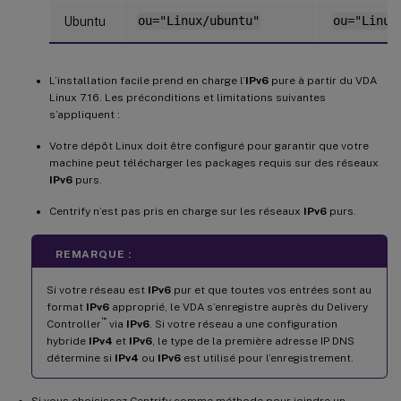
Ubuntu
ou="Linux/ubuntu"
ou="Linux
L’installation facile prend en charge l’
IPv6
pure à partir du VDA
Linux 7.16. Les préconditions et limitations suivantes
s’appliquent :
Votre dépôt Linux doit être configuré pour garantir que votre
machine peut télécharger les packages requis sur des réseaux
IPv6
purs.
Centrify n’est pas pris en charge sur les réseaux
IPv6
purs.
REMARQUE :
Si votre réseau est
IPv6
pur et que toutes vos entrées sont au
format
IPv6
approprié, le VDA s’enregistre auprès du Delivery
™
Controller
via
IPv6
. Si votre réseau a une configuration
hybride
IPv4
et
IPv6
, le type de la première adresse IP DNS
détermine si
IPv4
ou
IPv6
est utilisé pour l’enregistrement.
Si vous choisissez Centrify comme méthode pour joindre un