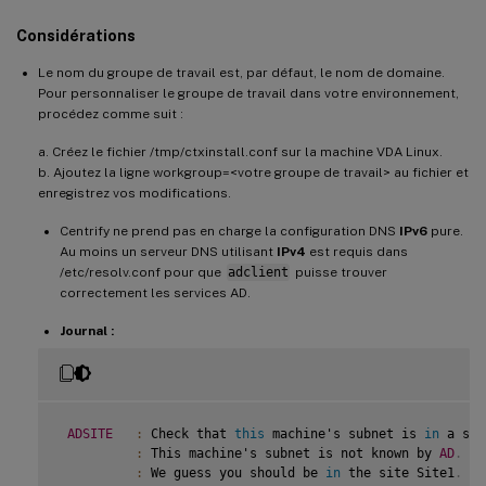
Considérations
Le nom du groupe de travail est, par défaut, le nom de domaine.
Pour personnaliser le groupe de travail dans votre environnement,
procédez comme suit :
a. Créez le fichier /tmp/ctxinstall.conf sur la machine VDA Linux.
b. Ajoutez la ligne workgroup=<votre groupe de travail> au fichier et
enregistrez vos modifications.
Centrify ne prend pas en charge la configuration DNS
IPv6
pure.
Au moins un serveur DNS utilisant
IPv4
est requis dans
/etc/resolv.conf pour que
adclient
puisse trouver
correctement les services AD.
Journal :
ADSITE
:
 Check that 
this
 machine's subnet is 
in
 a sit
:
 This machine's subnet is not known by 
AD
.
:
 We guess you should be 
in
 the site Site1
.