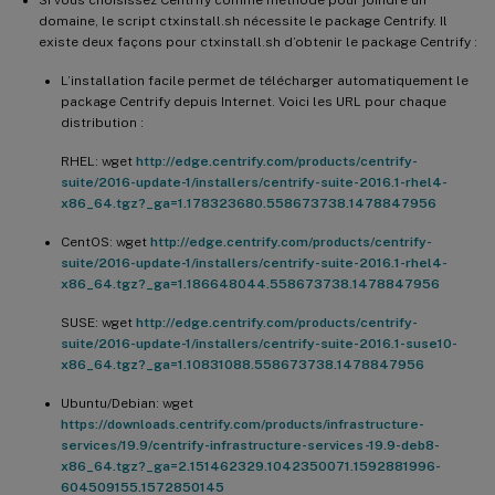
domaine, le script ctxinstall.sh nécessite le package Centrify. Il
existe deux façons pour ctxinstall.sh d’obtenir le package Centrify :
L’installation facile permet de télécharger automatiquement le
package Centrify depuis Internet. Voici les URL pour chaque
distribution :
RHEL: wget
http://edge.centrify.com/products/centrify-
suite/2016-update-1/installers/centrify-suite-2016.1-rhel4-
x86_64.tgz?_ga=1.178323680.558673738.1478847956
CentOS: wget
http://edge.centrify.com/products/centrify-
suite/2016-update-1/installers/centrify-suite-2016.1-rhel4-
x86_64.tgz?_ga=1.186648044.558673738.1478847956
SUSE: wget
http://edge.centrify.com/products/centrify-
suite/2016-update-1/installers/centrify-suite-2016.1-suse10-
x86_64.tgz?_ga=1.10831088.558673738.1478847956
Ubuntu/Debian: wget
https://downloads.centrify.com/products/infrastructure-
services/19.9/centrify-infrastructure-services-19.9-deb8-
x86_64.tgz?_ga=2.151462329.1042350071.1592881996-
604509155.1572850145