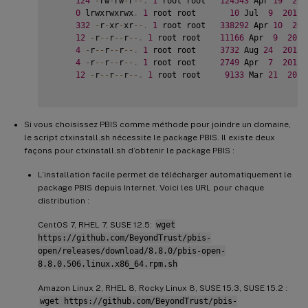
124
-
rw
-
rw
-
r
--
.
1
 root root   
124543
 Apr 
19
201
0
 lrwxrwxrwx
.
1
 root root       
10
 Jul  
9
2012
 
332
-
r
-
xr
-
xr
--
.
1
 root root   
338292
 Apr 
10
201
12
-
r
--
r
--
r
--
.
1
 root root    
11166
 Apr  
9
2015
4
-
r
--
r
--
r
--
.
1
 root root     
3732
 Aug 
24
2015
 
4
-
r
--
r
--
r
--
.
1
 root root     
2749
 Apr  
7
2015
 
12
-
r
--
r
--
r
--
.
1
 root root     
9133
 Mar 
21
2016
Si vous choisissez PBIS comme méthode pour joindre un domaine,
le script ctxinstall.sh nécessite le package PBIS. Il existe deux
façons pour ctxinstall.sh d’obtenir le package PBIS :
L’installation facile permet de télécharger automatiquement le
package PBIS depuis Internet. Voici les URL pour chaque
distribution :
CentOS 7, RHEL 7, SUSE 12.5:
wget
https://github.com/BeyondTrust/pbis-
open/releases/download/8.8.0/pbis-open-
8.8.0.506.linux.x86_64.rpm.sh
Amazon Linux 2, RHEL 8, Rocky Linux 8, SUSE 15.3, SUSE 15.2 :
wget https://github.com/BeyondTrust/pbis-