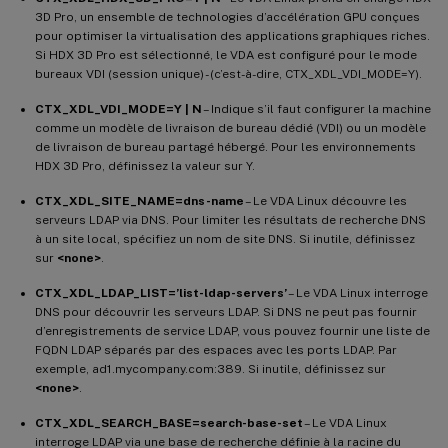
3D Pro, un ensemble de technologies d’accélération GPU conçues
pour optimiser la virtualisation des applications graphiques riches.
Si HDX 3D Pro est sélectionné, le VDA est configuré pour le mode
bureaux VDI (session unique) - (c’est-à-dire, CTX_XDL_VDI_MODE=Y).
CTX_XDL_VDI_MODE=Y | N
– Indique s’il faut configurer la machine
comme un modèle de livraison de bureau dédié (VDI) ou un modèle
de livraison de bureau partagé hébergé. Pour les environnements
HDX 3D Pro, définissez la valeur sur Y.
CTX_XDL_SITE_NAME=dns-name
– Le VDA Linux découvre les
serveurs LDAP via DNS. Pour limiter les résultats de recherche DNS
à un site local, spécifiez un nom de site DNS. Si inutile, définissez
sur
<none>
.
CTX_XDL_LDAP_LIST=’list-ldap-servers’
– Le VDA Linux interroge
DNS pour découvrir les serveurs LDAP. Si DNS ne peut pas fournir
d’enregistrements de service LDAP, vous pouvez fournir une liste de
FQDN LDAP séparés par des espaces avec les ports LDAP. Par
exemple, ad1.mycompany.com:389. Si inutile, définissez sur
<none>
.
CTX_XDL_SEARCH_BASE=search-base-set
– Le VDA Linux
interroge LDAP via une base de recherche définie à la racine du