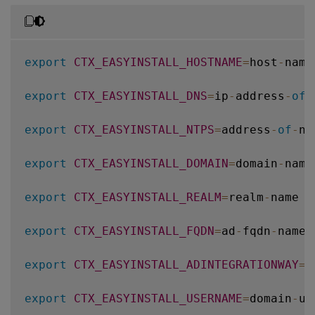
export
CTX_EASYINSTALL_HOSTNAME
=
host
-
name

export
CTX_EASYINSTALL_DNS
=
ip
-
address
-
of
-
export
CTX_EASYINSTALL_NTPS
=
address
-
of
-
nt
export
CTX_EASYINSTALL_DOMAIN
=
domain
-
name

export
CTX_EASYINSTALL_REALM
=
realm
-
name

export
CTX_EASYINSTALL_FQDN
=
ad
-
fqdn
-
name

export
CTX_EASYINSTALL_ADINTEGRATIONWAY
=
w
export
CTX_EASYINSTALL_USERNAME
=
domain
-
us