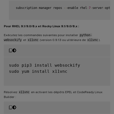
 subscription
-
manager repos 
--
enable rhel
-
7
-
server
-
optio
Pour RHEL 9.1/9.0/8.x et Rocky Linux 9.1/9.0/8.x :
Exécutez les commandes suivantes pour installer
python-
websockify
et
x11vnc
(version 0.9.13 ou ultérieure de
x11vnc
).
sudo pip3 install websockify

sudo yum install x11vnc

Résolvez
x11vnc
en activant les dépôts EPEL et CodeReady Linux
Builder :