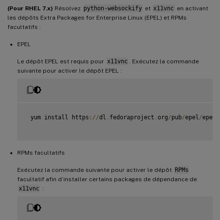
(Pour RHEL 7.x)
Résolvez
python-websockify
et
x11vnc
en activant
les dépôts Extra Packages for Enterprise Linux (EPEL) et RPMs
facultatifs :
EPEL
Le dépôt EPEL est requis pour
x11vnc
. Exécutez la commande
suivante pour activer le dépôt EPEL :
 yum install https
:
/
/
dl
.
fedoraproject
.
org
/
pub
/
epel
/
epel
-
RPMs facultatifs
Exécutez la commande suivante pour activer le dépôt
RPMs
facultatif afin d’installer certains packages de dépendance de
x11vnc
: