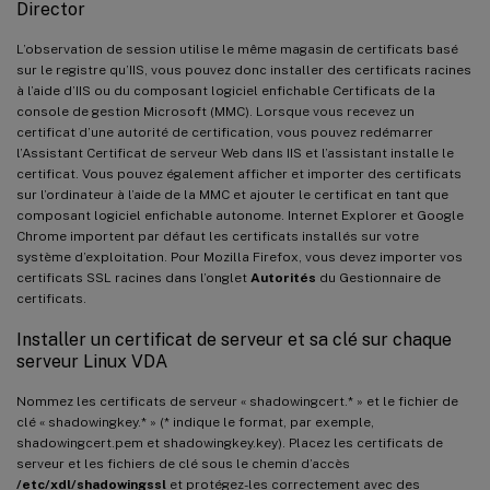
Director
L’observation de session utilise le même magasin de certificats basé
sur le registre qu’IIS, vous pouvez donc installer des certificats racines
à l’aide d’IIS ou du composant logiciel enfichable Certificats de la
console de gestion Microsoft (MMC). Lorsque vous recevez un
certificat d’une autorité de certification, vous pouvez redémarrer
l’Assistant Certificat de serveur Web dans IIS et l’assistant installe le
certificat. Vous pouvez également afficher et importer des certificats
sur l’ordinateur à l’aide de la MMC et ajouter le certificat en tant que
composant logiciel enfichable autonome. Internet Explorer et Google
Chrome importent par défaut les certificats installés sur votre
système d’exploitation. Pour Mozilla Firefox, vous devez importer vos
certificats SSL racines dans l’onglet
Autorités
du Gestionnaire de
certificats.
Installer un certificat de serveur et sa clé sur chaque
serveur Linux VDA
Nommez les certificats de serveur « shadowingcert.* » et le fichier de
clé « shadowingkey.* » (* indique le format, par exemple,
shadowingcert.pem et shadowingkey.key). Placez les certificats de
serveur et les fichiers de clé sous le chemin d’accès
/etc/xdl/shadowingssl
et protégez-les correctement avec des