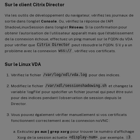
Sur le client Citrix Director
Via les outils de développement du navigateur, vérifiez les journaux de
sortie dans l’onglet
Console
. Ou, vérifiez la réponse de l’API
ShadowLinuxSession dans l’onglet
Réseau
. Si la confirmation pour
obtenir l’autorisation de l’utilisateur apparaît mais que l’établissement
de la connexion échoue, effectuez un ping manuel sur le FQDN du VDA
pour vérifier que
Citrix Director
peut résoudre le FQDN. S’il y a un
problème avec la connexion
wss://
, vérifiez vos certificats.
Sur le Linux VDA
Vérifiez le fichier
/var/log/xdl/vda.log
pour des indices.
Modifiez le fichier
/var/xdl/sessionshadowing.sh
et changez la
variable ‘logFile’ pour spécifier un fichier journal qui peut être suivi
pour des indices pendant l’observation de session depuis le
Director.
Vous pouvez également vérifier manuellement si vos certificats
fonctionnent correctement avec la connexion noVNC :
Exécutez
ps aux | grep xorg
pour trouver le numéro d’affichage
Xorg de la session actuelle
<display-num>
, par exemple,
:3
.