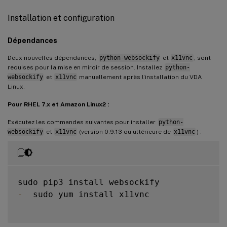
Installation et configuration
Dépendances
Deux nouvelles dépendances,
python-websockify
et
x11vnc
, sont
requises pour la mise en miroir de session. Installez
python-
websockify
et
x11vnc
manuellement après l’installation du VDA
Linux.
Pour RHEL 7.x et Amazon Linux2 :
Exécutez les commandes suivantes pour installer
python-
websockify
et
x11vnc
(version 0.9.13 ou ultérieure de
x11vnc
) :
-
  sudo yum install x11vnc
