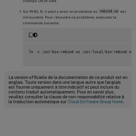
champs CN et SAN.
Sur RHEL 8, il peut y avoir un problème où
rebind.so
est
introuvable. Pour résoudre ce problème, exécutez la
commande suivante :
ln 
-
s 
/
usr
/
bin
/
rebind
.
so 
/
usr
/
local
/
bin
/
rebind
.
so

La version officielle de la documentation de ce produit est en
anglais. Toute version dans une langue autre que l’anglais
est fournie uniquement à titre indicatif et peut inclure du
contenu traduit automatiquement. Pour en savoir plus,
veuillez consulter la clause de non-responsabilité relative à
la traduction automatique sur
Cloud Software Group home
.