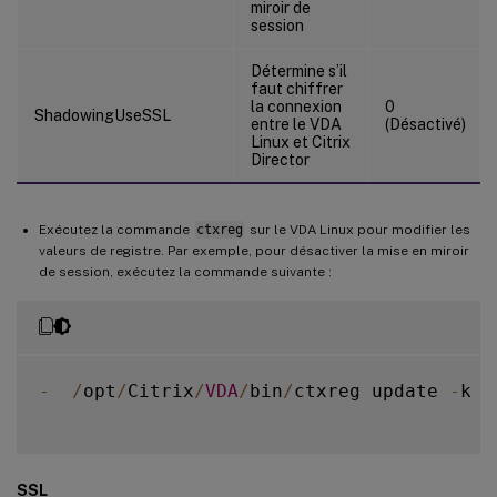
miroir de
session
Détermine s’il
faut chiffrer
la connexion
0
ShadowingUseSSL
entre le VDA
(Désactivé)
Linux et Citrix
Director
Exécutez la commande
ctxreg
sur le VDA Linux pour modifier les
valeurs de registre. Par exemple, pour désactiver la mise en miroir
de session, exécutez la commande suivante :
-
/
opt
/
Citrix
/
VDA
/
bin
/
ctxreg update 
-
k 
"
SSL