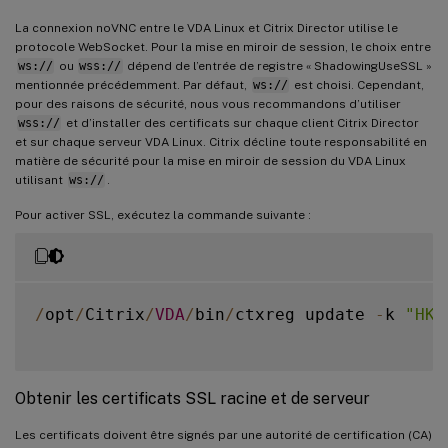
La connexion noVNC entre le VDA Linux et Citrix Director utilise le
protocole WebSocket. Pour la mise en miroir de session, le choix entre
ws://
ou
wss://
dépend de l’entrée de registre « ShadowingUseSSL »
mentionnée précédemment. Par défaut,
ws://
est choisi. Cependant,
pour des raisons de sécurité, nous vous recommandons d’utiliser
wss://
et d’installer des certificats sur chaque client Citrix Director
et sur chaque serveur VDA Linux. Citrix décline toute responsabilité en
matière de sécurité pour la mise en miroir de session du VDA Linux
utilisant
ws://
.
Pour activer SSL, exécutez la commande suivante :
/
opt
/
Citrix
/
VDA
/
bin
/
ctxreg update 
-
k 
"HKL
Obtenir les certificats SSL racine et de serveur
Les certificats doivent être signés par une autorité de certification (CA)