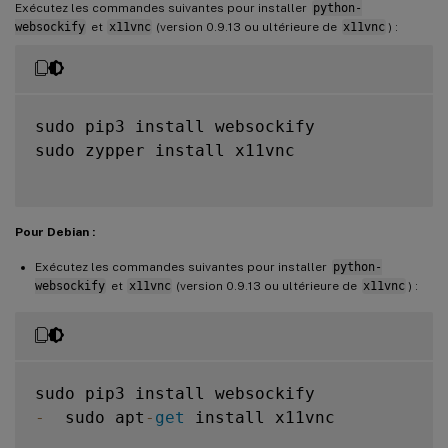
Exécutez les commandes suivantes pour installer
python-
websockify
et
x11vnc
(version 0.9.13 ou ultérieure de
x11vnc
) :
sudo pip3 install websockify

sudo zypper install x11vnc

Pour Debian :
Exécutez les commandes suivantes pour installer
python-
websockify
et
x11vnc
(version 0.9.13 ou ultérieure de
x11vnc
) :
-
  sudo apt
-
get
 install x11vnc
