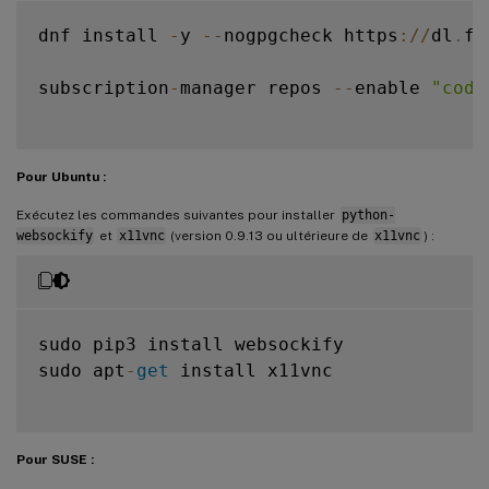
dnf install 
-
y 
--
nogpgcheck https
:
/
/
dl
.
fe
subscription
-
manager repos 
--
enable 
"code
Pour Ubuntu :
Exécutez les commandes suivantes pour installer
python-
websockify
et
x11vnc
(version 0.9.13 ou ultérieure de
x11vnc
) :
sudo pip3 install websockify

sudo apt
-
get
 install x11vnc

Pour SUSE :