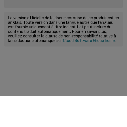
La version officielle de la documentation de ce produit est en
anglais. Toute version dans une langue autre que l’anglais
est fournie uniquement à titre indicatif et peut inclure du
contenu traduit automatiquement. Pour en savoir plus,
veuillez consulter la clause de non-responsabilité relative à
la traduction automatique sur
Cloud Software Group home
.