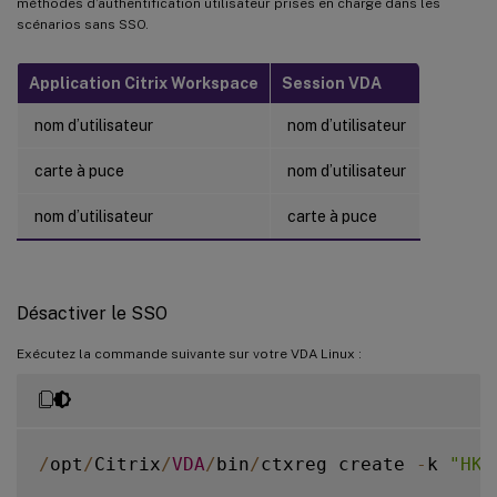
méthodes d’authentification utilisateur prises en charge dans les
scénarios sans SSO.
Application Citrix Workspace
Session VDA
nom d’utilisateur
nom d’utilisateur
carte à puce
nom d’utilisateur
nom d’utilisateur
carte à puce
Désactiver le SSO
Exécutez la commande suivante sur votre VDA Linux :
/
opt
/
Citrix
/
VDA
/
bin
/
ctxreg create 
-
k 
"HKL