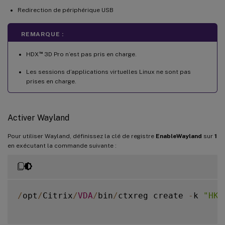
Redirection de périphérique USB
REMARQUE :
™
HDX
3D Pro n’est pas pris en charge.
Les sessions d’applications virtuelles Linux ne sont pas
prises en charge.
Activer Wayland
Pour utiliser Wayland, définissez la clé de registre
EnableWayland
sur
1
en exécutant la commande suivante :
/
opt
/
Citrix
/
VDA
/
bin
/
ctxreg create 
-
k 
"HKL