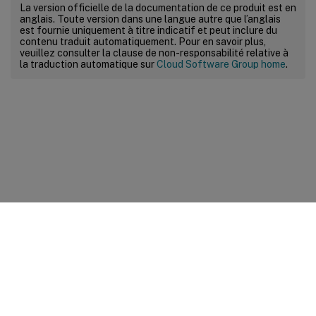
La version officielle de la documentation de ce produit est en
anglais. Toute version dans une langue autre que l’anglais
est fournie uniquement à titre indicatif et peut inclure du
contenu traduit automatiquement. Pour en savoir plus,
veuillez consulter la clause de non-responsabilité relative à
la traduction automatique sur
Cloud Software Group home
.
Commentaires sur le site
Vos préférences de confidentialité
Confidentialité et
conditions légales
Préférences de cookies
docs.cloud.com
© 1999-
2026
Cloud Software Group, Inc. All rights reserved.