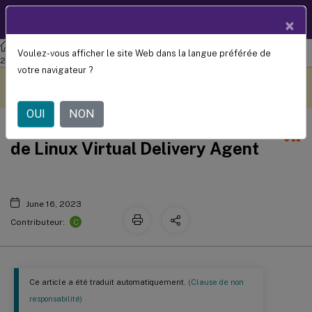
Documentation
FR
×
produit
Agent de livraison virtuel Linux
Agent de livraison virtuel Linux
Voulez-vous afficher le site Web dans la langue préférée de
2303
votre navigateur ?
Ce contenu a été traduit
Donnez votre avis ici
automatiquement de
manière dynamique.
OUI
NON
Historique de la documentation
de Linux Virtual Delivery Agent
June 16, 2023
C
Contributeur:
Ce article a été traduit automatiquement.
(Clause de non
responsabilité)